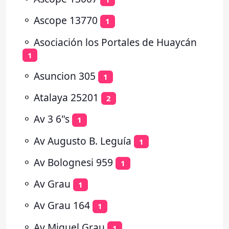
⚬
Ascope 13770
1
⚬
Asociación los Portales de Huaycán
1
⚬
Asuncion 305
1
⚬
Atalaya 25201
2
⚬
Av 3 6"s
1
⚬
Av Augusto B. Leguía
1
⚬
Av Bolognesi 959
1
⚬
Av Grau
1
⚬
Av Grau 164
1
⚬
Av Miguel Grau
1