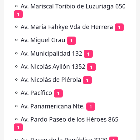
⚬
Av. Mariscal Toribio de Luzuriaga 650
1
⚬
Av. María Fahkye Vda de Herrera
1
⚬
Av. Miguel Grau
1
⚬
Av. Municipalidad 132
1
⚬
Av. Nicolás Ayllón 1352
1
⚬
Av. Nicolás de Piérola
1
⚬
Av. Pacífico
1
⚬
Av. Panamericana Nte.
1
⚬
Av. Pardo Paseo de los Héroes 865
1
⚬
Av. Paseo de la República 3220