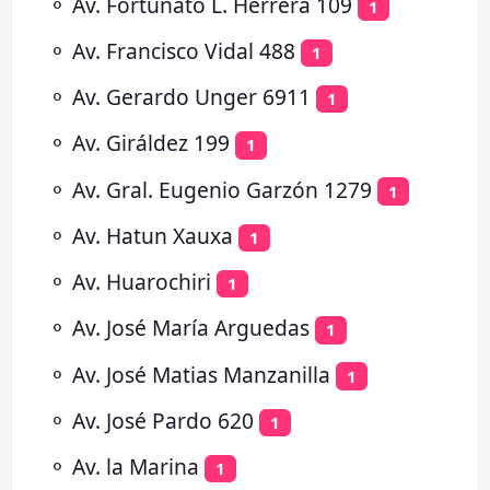
⚬
Av. Fortunato L. Herrera 109
1
⚬
Av. Francisco Vidal 488
1
⚬
Av. Gerardo Unger 6911
1
⚬
Av. Giráldez 199
1
⚬
Av. Gral. Eugenio Garzón 1279
1
⚬
Av. Hatun Xauxa
1
⚬
Av. Huarochiri
1
⚬
Av. José María Arguedas
1
⚬
Av. José Matias Manzanilla
1
⚬
Av. José Pardo 620
1
⚬
Av. la Marina
1