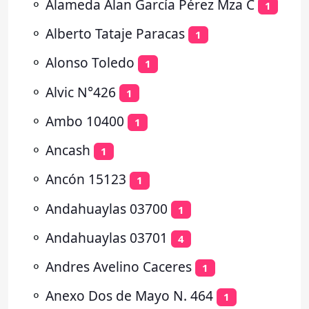
⚬
Alameda Alan García Pérez Mza C
1
⚬
Alberto Tataje Paracas
1
⚬
Alonso Toledo
1
⚬
Alvic N°426
1
⚬
Ambo 10400
1
⚬
Ancash
1
⚬
Ancón 15123
1
⚬
Andahuaylas 03700
1
⚬
Andahuaylas 03701
4
⚬
Andres Avelino Caceres
1
⚬
Anexo Dos de Mayo N. 464
1