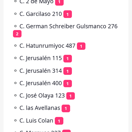
⚬
C. 2 de Mayo
1
⚬
C. Garcilaso 210
1
⚬
C. German Schreiber Gulsmanco 276
2
⚬
C. Hatunrumiyoc 487
1
⚬
C. Jerusalén 115
1
⚬
C. Jerusalén 314
1
⚬
C. Jerusalén 400
1
⚬
C. José Olaya 123
1
⚬
C. las Avellanas
1
⚬
C. Luis Colan
1