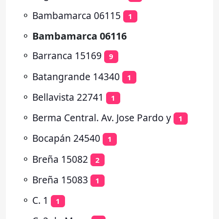
⚬
Bambamarca 06115
1
⚬
Bambamarca 06116
⚬
Barranca 15169
9
⚬
Batangrande 14340
1
⚬
Bellavista 22741
1
⚬
Berma Central. Av. Jose Pardo y
1
⚬
Bocapán 24540
1
⚬
Breña 15082
2
⚬
Breña 15083
1
⚬
C. 1
1