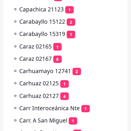
⚬
Capachica 21123
1
⚬
Carabayllo 15122
2
⚬
Carabayllo 15319
1
⚬
Caraz 02165
1
⚬
Caraz 02167
8
⚬
Carhuamayo 12741
2
⚬
Carhuaz 02125
1
⚬
Carhuaz 02127
4
⚬
Carr Interoceánica Nte
1
⚬
Carr. A San Miguel
1