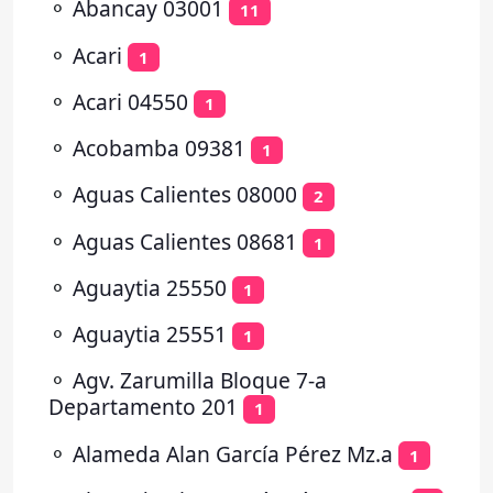
⚬
Abancay 03001
11
⚬
Acari
1
⚬
Acari 04550
1
⚬
Acobamba 09381
1
⚬
Aguas Calientes 08000
2
⚬
Aguas Calientes 08681
1
⚬
Aguaytia 25550
1
⚬
Aguaytia 25551
1
⚬
Agv. Zarumilla Bloque 7-a
Departamento 201
1
⚬
Alameda Alan García Pérez Mz.a
1