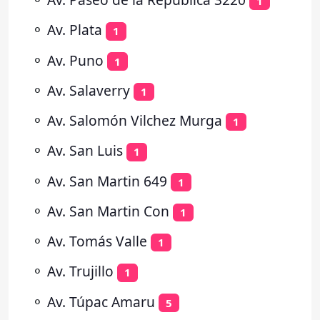
1
⚬
Av. Plata
1
⚬
Av. Puno
1
⚬
Av. Salaverry
1
⚬
Av. Salomón Vilchez Murga
1
⚬
Av. San Luis
1
⚬
Av. San Martin 649
1
⚬
Av. San Martin Con
1
⚬
Av. Tomás Valle
1
⚬
Av. Trujillo
1
⚬
Av. Túpac Amaru
5