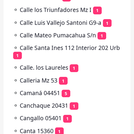
⚬
Calle los Triunfadores Mz I
1
⚬
Calle Luis Vallejo Santoni G9-a
1
⚬
Calle Mateo Pumacahua S/n
1
⚬
Calle Santa Ines 112 Interior 202 Urb
1
⚬
Calle. los Laureles
1
⚬
Calleria Mz 53
1
⚬
Camaná 04451
5
⚬
Canchaque 20431
1
⚬
Cangallo 05401
1
⚬
Canta 15360
1