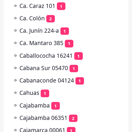
⚬
Ca. Caraz 101
1
⚬
Ca. Colón
2
⚬
Ca. Junín 224-a
1
⚬
Ca. Mantaro 385
1
⚬
Caballococha 16241
1
⚬
Cabana Sur 05470
1
⚬
Cabanaconde 04124
1
⚬
Cahuas
1
⚬
Cajabamba
1
⚬
Cajabamba 06351
2
⚬
Cajamarca 00061
1