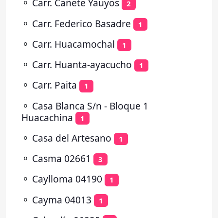
⚬
Carr. Cañete Yauyos
2
⚬
Carr. Federico Basadre
1
⚬
Carr. Huacamochal
1
⚬
Carr. Huanta-ayacucho
1
⚬
Carr. Paita
1
⚬
Casa Blanca S/n - Bloque 1
Huacachina
1
⚬
Casa del Artesano
1
⚬
Casma 02661
3
⚬
Caylloma 04190
1
⚬
Cayma 04013
1