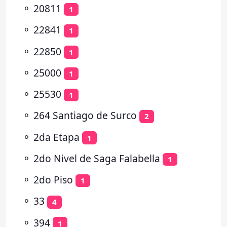
⚬
20811
1
⚬
22841
1
⚬
22850
1
⚬
25000
1
⚬
25530
1
⚬
264 Santiago de Surco
2
⚬
2da Etapa
1
⚬
2do Nivel de Saga Falabella
1
⚬
2do Piso
1
⚬
33
4
⚬
394
1