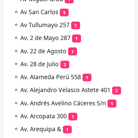
⚬
Av San Carlos
3
⚬
Av Tullumayo 257
1
⚬
Av. 2 de Mayo 287
1
⚬
Av. 22 de Agosto
1
⚬
Av. 28 de Julio
2
⚬
Av. Alameda Perú 558
1
⚬
Av. Alejandro Velasco Astete 401
2
⚬
Av. Andrés Avelino Cáceres S/n
1
⚬
Av. Arcopata 300
1
⚬
Av. Arequipa &
1