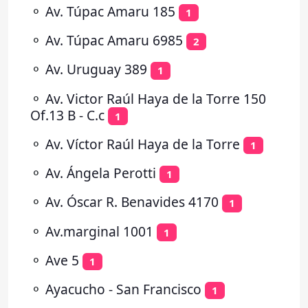
⚬
Av. Túpac Amaru 185
1
⚬
Av. Túpac Amaru 6985
2
⚬
Av. Uruguay 389
1
⚬
Av. Victor Raúl Haya de la Torre 150
Of.13 B - C.c
1
⚬
Av. Víctor Raúl Haya de la Torre
1
⚬
Av. Ángela Perotti
1
⚬
Av. Óscar R. Benavides 4170
1
⚬
Av.marginal 1001
1
⚬
Ave 5
1
⚬
Ayacucho - San Francisco
1