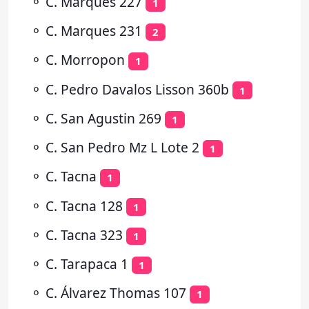
⚬
C. Marques 227
1
⚬
C. Marques 231
2
⚬
C. Morropon
1
⚬
C. Pedro Davalos Lisson 360b
1
⚬
C. San Agustin 269
1
⚬
C. San Pedro Mz L Lote 2
1
⚬
C. Tacna
1
⚬
C. Tacna 128
1
⚬
C. Tacna 323
1
⚬
C. Tarapaca 1
1
⚬
C. Álvarez Thomas 107
1