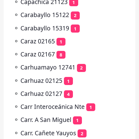
⚬
Capachica 21123
1
⚬
Carabayllo 15122
2
⚬
Carabayllo 15319
1
⚬
Caraz 02165
1
⚬
Caraz 02167
8
⚬
Carhuamayo 12741
2
⚬
Carhuaz 02125
1
⚬
Carhuaz 02127
4
⚬
Carr Interoceánica Nte
1
⚬
Carr. A San Miguel
1
⚬
Carr. Cañete Yauyos
2