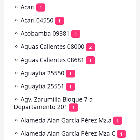
⚬
Acari
1
⚬
Acari 04550
1
⚬
Acobamba 09381
1
⚬
Aguas Calientes 08000
2
⚬
Aguas Calientes 08681
1
⚬
Aguaytia 25550
1
⚬
Aguaytia 25551
1
⚬
Agv. Zarumilla Bloque 7-a
Departamento 201
1
⚬
Alameda Alan García Pérez Mz.a
1
⚬
Alameda Alan García Pérez Mza C
1