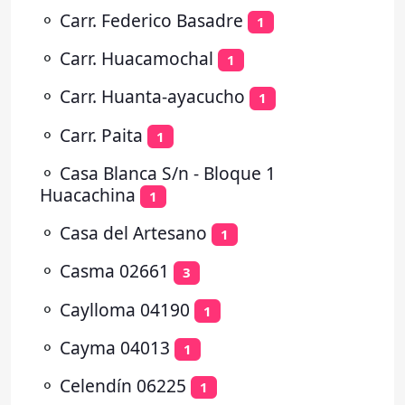
⚬
Carr. Federico Basadre
1
⚬
Carr. Huacamochal
1
⚬
Carr. Huanta-ayacucho
1
⚬
Carr. Paita
1
⚬
Casa Blanca S/n - Bloque 1
Huacachina
1
⚬
Casa del Artesano
1
⚬
Casma 02661
3
⚬
Caylloma 04190
1
⚬
Cayma 04013
1
⚬
Celendín 06225
1