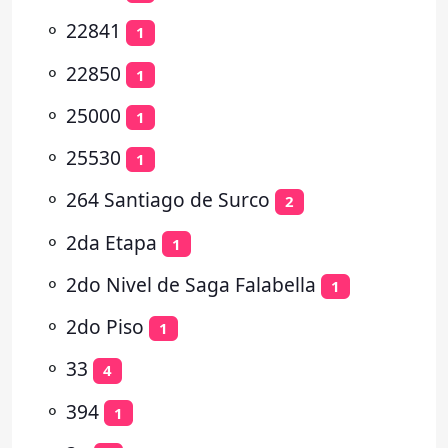
⚬
22841
1
⚬
22850
1
⚬
25000
1
⚬
25530
1
⚬
264 Santiago de Surco
2
⚬
2da Etapa
1
⚬
2do Nivel de Saga Falabella
1
⚬
2do Piso
1
⚬
33
4
⚬
394
1