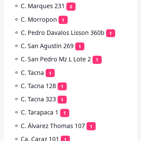
⚬
C. Marques 231
2
⚬
C. Morropon
1
⚬
C. Pedro Davalos Lisson 360b
1
⚬
C. San Agustin 269
1
⚬
C. San Pedro Mz L Lote 2
1
⚬
C. Tacna
1
⚬
C. Tacna 128
1
⚬
C. Tacna 323
1
⚬
C. Tarapaca 1
1
⚬
C. Álvarez Thomas 107
1
⚬
Ca. Caraz 101
1