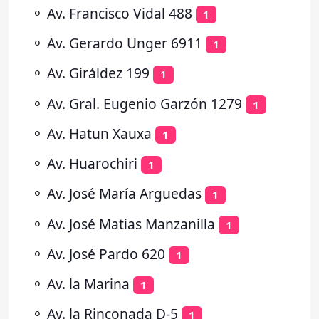
⚬
Av. Francisco Vidal 488
1
⚬
Av. Gerardo Unger 6911
1
⚬
Av. Giráldez 199
1
⚬
Av. Gral. Eugenio Garzón 1279
1
⚬
Av. Hatun Xauxa
1
⚬
Av. Huarochiri
1
⚬
Av. José María Arguedas
1
⚬
Av. José Matias Manzanilla
1
⚬
Av. José Pardo 620
1
⚬
Av. la Marina
1
⚬
Av. la Rinconada D-5
1