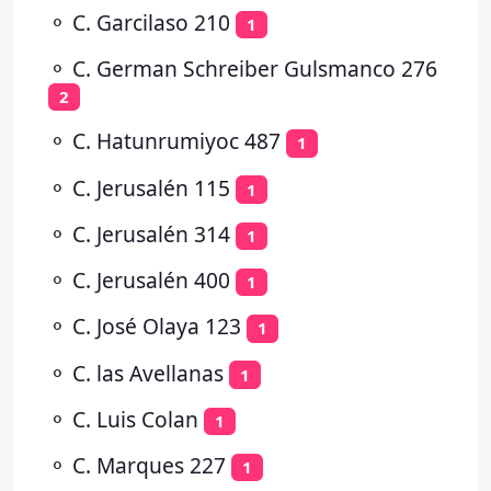
⚬
C. Garcilaso 210
1
⚬
C. German Schreiber Gulsmanco 276
2
⚬
C. Hatunrumiyoc 487
1
⚬
C. Jerusalén 115
1
⚬
C. Jerusalén 314
1
⚬
C. Jerusalén 400
1
⚬
C. José Olaya 123
1
⚬
C. las Avellanas
1
⚬
C. Luis Colan
1
⚬
C. Marques 227
1