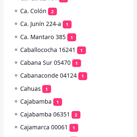
⚬
Ca. Colón
2
⚬
Ca. Junín 224-a
1
⚬
Ca. Mantaro 385
1
⚬
Caballococha 16241
1
⚬
Cabana Sur 05470
1
⚬
Cabanaconde 04124
1
⚬
Cahuas
1
⚬
Cajabamba
1
⚬
Cajabamba 06351
2
⚬
Cajamarca 00061
1