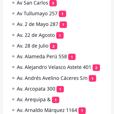
⚬
Av San Carlos
3
⚬
Av Tullumayo 257
1
⚬
Av. 2 de Mayo 287
1
⚬
Av. 22 de Agosto
1
⚬
Av. 28 de Julio
2
⚬
Av. Alameda Perú 558
1
⚬
Av. Alejandro Velasco Astete 401
2
⚬
Av. Andrés Avelino Cáceres S/n
1
⚬
Av. Arcopata 300
1
⚬
Av. Arequipa &
1
⚬
Av. Arnaldo Márquez 1164
1