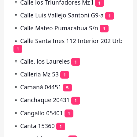
⚬
Calle los Triunfadores Mz I
1
⚬
Calle Luis Vallejo Santoni G9-a
1
⚬
Calle Mateo Pumacahua S/n
1
⚬
Calle Santa Ines 112 Interior 202 Urb
1
⚬
Calle. los Laureles
1
⚬
Calleria Mz 53
1
⚬
Camaná 04451
5
⚬
Canchaque 20431
1
⚬
Cangallo 05401
1
⚬
Canta 15360
1