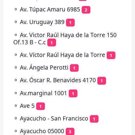
⚬
Av. Túpac Amaru 6985
2
⚬
Av. Uruguay 389
1
⚬
Av. Victor Raúl Haya de la Torre 150
Of.13 B - C.c
1
⚬
Av. Víctor Raúl Haya de la Torre
1
⚬
Av. Ángela Perotti
1
⚬
Av. Óscar R. Benavides 4170
1
⚬
Av.marginal 1001
1
⚬
Ave 5
1
⚬
Ayacucho - San Francisco
1
⚬
Ayacucho 05000
3