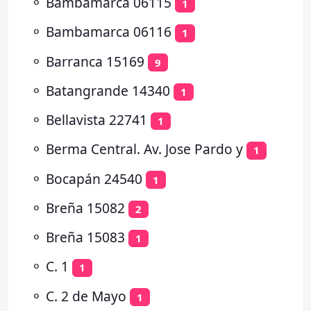
⚬
Bambamarca 06115
1
⚬
Bambamarca 06116
1
⚬
Barranca 15169
9
⚬
Batangrande 14340
1
⚬
Bellavista 22741
1
⚬
Berma Central. Av. Jose Pardo y
1
⚬
Bocapán 24540
1
⚬
Breña 15082
2
⚬
Breña 15083
1
⚬
C. 1
1
⚬
C. 2 de Mayo
1