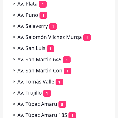
⚬
Av. Plata
1
⚬
Av. Puno
1
⚬
Av. Salaverry
1
⚬
Av. Salomón Vilchez Murga
1
⚬
Av. San Luis
1
⚬
Av. San Martin 649
1
⚬
Av. San Martin Con
1
⚬
Av. Tomás Valle
1
⚬
Av. Trujillo
1
⚬
Av. Túpac Amaru
5
⚬
Av. Túpac Amaru 185
1