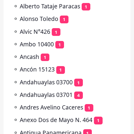
⚬
Alberto Tataje Paracas
1
⚬
Alonso Toledo
1
⚬
Alvic N°426
1
⚬
Ambo 10400
1
⚬
Ancash
1
⚬
Ancón 15123
1
⚬
Andahuaylas 03700
1
⚬
Andahuaylas 03701
4
⚬
Andres Avelino Caceres
1
⚬
Anexo Dos de Mayo N. 464
1
⚬
Antigua Panamericana
1