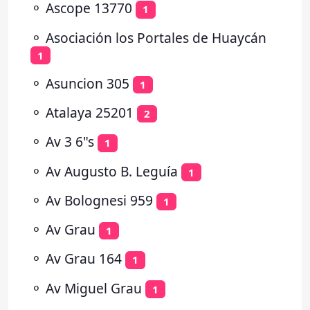
⚬
Ascope 13770
1
⚬
Asociación los Portales de Huaycán
1
⚬
Asuncion 305
1
⚬
Atalaya 25201
2
⚬
Av 3 6"s
1
⚬
Av Augusto B. Leguía
1
⚬
Av Bolognesi 959
1
⚬
Av Grau
1
⚬
Av Grau 164
1
⚬
Av Miguel Grau
1