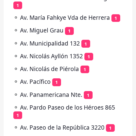
1
⚬
Av. María Fahkye Vda de Herrera
1
⚬
Av. Miguel Grau
1
⚬
Av. Municipalidad 132
1
⚬
Av. Nicolás Ayllón 1352
1
⚬
Av. Nicolás de Piérola
1
⚬
Av. Pacífico
1
⚬
Av. Panamericana Nte.
1
⚬
Av. Pardo Paseo de los Héroes 865
1
⚬
Av. Paseo de la República 3220
1