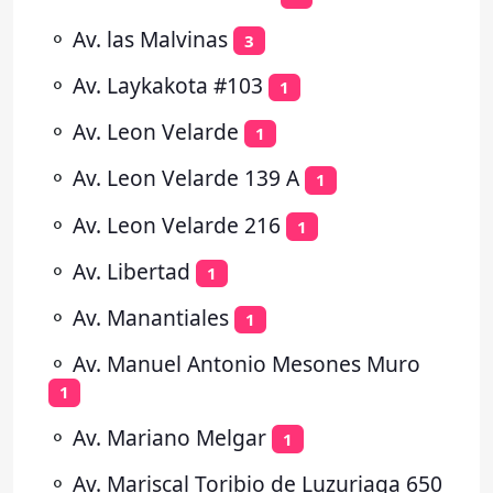
⚬
Av. las Malvinas
3
⚬
Av. Laykakota #103
1
⚬
Av. Leon Velarde
1
⚬
Av. Leon Velarde 139 A
1
⚬
Av. Leon Velarde 216
1
⚬
Av. Libertad
1
⚬
Av. Manantiales
1
⚬
Av. Manuel Antonio Mesones Muro
1
⚬
Av. Mariano Melgar
1
⚬
Av. Mariscal Toribio de Luzuriaga 650