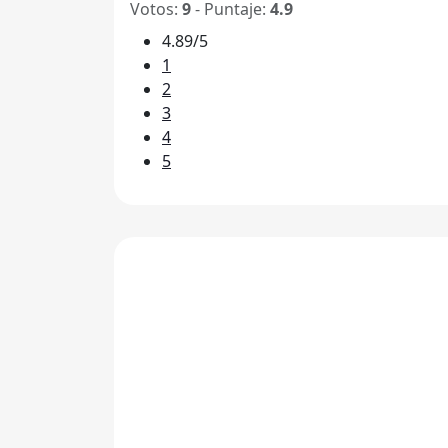
Votos:
9
- Puntaje:
4.9
4.89/5
1
2
3
4
5