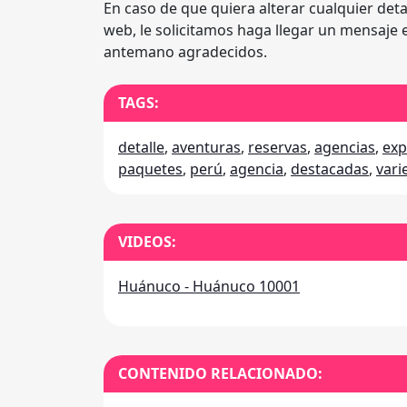
En caso de que quiera alterar cualquier deta
web, le solicitamos haga llegar un mensaje
antemano agradecidos.
TAGS:
detalle
,
aventuras
,
reservas
,
agencias
,
exp
paquetes
,
perú
,
agencia
,
destacadas
,
vari
VIDEOS:
Huánuco - Huánuco 10001
CONTENIDO RELACIONADO: