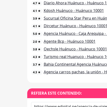
Diario Ahora Huánuco - Huánuco 
4.7 ★
Kdosh Huánuco - Huánuco 10001
4.1 ★
Sucursal Oficina Star Peru en Huá
3.9 ★
Dircetur Huánuco - Huánuco 1000
4.1 ★
Agencia Huánuco - Caja Arequipa 
5.0 ★
Agente Bcp - Huánuco 10001
2.0 ★
Oechsle Huánuco - Huánuco 10001
3.8 ★
Turismo real Huanuco - Huánuco 
4.3 ★
Bahia Continental Agencia Huánuc
3.7 ★
Agencia carros pachas, la unión -
4.3 ★
REFIERA ESTE CONTENIDO: