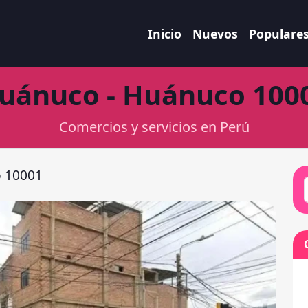
Inicio
Nuevos
Populare
uánuco - Huánuco 100
Comercios y servicios en Perú
 10001