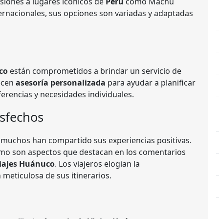
siones a lugares icónicos de
Perú
como Machu
nternacionales, sus opciones son variadas y adaptadas
co
están comprometidos a brindar un servicio de
recen
asesoría personalizada
para ayudar a planificar
ferencias y necesidades individuales.
isfechos
 y muchos han compartido sus experiencias positivas.
urismo son aspectos que destacan en los comentarios
Viajes Huánuco
. Los viajeros elogian la
 meticulosa de sus itinerarios.