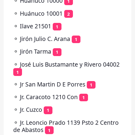
⚬
Huánuco 10000
1
⚬
Huánuco 10001
2
⚬
Ilave 21501
1
⚬
Jirón Julio C. Arana
1
⚬
Jirón Tarma
1
⚬
José Luis Bustamante y Rivero 04002
1
⚬
Jr San Martin D E Porres
1
⚬
Jr. Caracoto 1210 Con
1
⚬
Jr. Cuzco
1
⚬
Jr. Leoncio Prado 1139 Psto 2 Centro
de Abastos
1