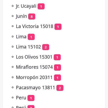
⚬
Jr. Ucayali
1
⚬
Junín
8
⚬
La Victoria 15018
1
⚬
Lima
1
⚬
Lima 15102
2
⚬
Los Olivos 15301
1
⚬
Miraflores 15074
1
⚬
Morropón 20311
1
⚬
Pacasmayo 13811
2
⚬
Peru
1
⚬
Perú