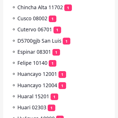
⚬
Chincha Alta 11702
1
⚬
Cusco 08002
1
⚬
Cutervo 06701
1
⚬
D5700gjb San Luis
1
⚬
Espinar 08301
1
⚬
Felipe 10140
1
⚬
Huancayo 12001
1
⚬
Huancayo 12004
1
⚬
Huaral 15201
1
⚬
Huari 02303
1