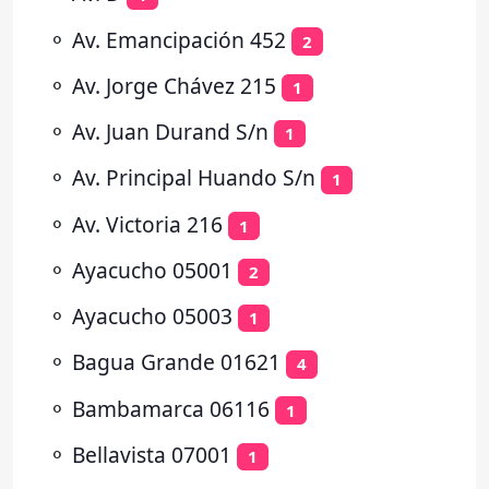
⚬
Av. Emancipación 452
2
⚬
Av. Jorge Chávez 215
1
⚬
Av. Juan Durand S/n
1
⚬
Av. Principal Huando S/n
1
⚬
Av. Victoria 216
1
⚬
Ayacucho 05001
2
⚬
Ayacucho 05003
1
⚬
Bagua Grande 01621
4
⚬
Bambamarca 06116
1
⚬
Bellavista 07001
1