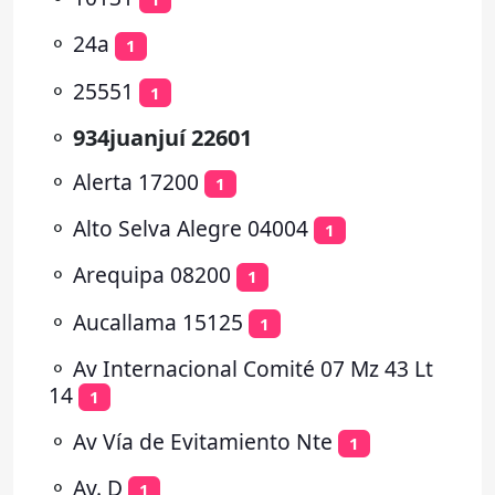
⚬
24a
1
⚬
25551
1
⚬
934juanjuí 22601
⚬
Alerta 17200
1
⚬
Alto Selva Alegre 04004
1
⚬
Arequipa 08200
1
⚬
Aucallama 15125
1
⚬
Av Internacional Comité 07 Mz 43 Lt
14
1
⚬
Av Vía de Evitamiento Nte
1
⚬
Av. D
1