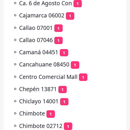
⚬
Ca. 6 de Agosto Con
1
⚬
Cajamarca 06002
1
⚬
Callao 07001
1
⚬
Callao 07046
1
⚬
Camaná 04451
1
⚬
Cancahuane 08450
1
⚬
Centro Comercial Mall
1
⚬
Chepén 13871
1
⚬
Chiclayo 14001
1
⚬
Chimbote
1
⚬
Chimbote 02712
1