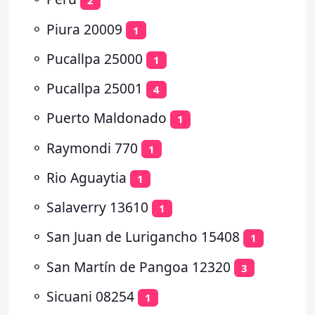
2
⚬
Piura 20009
1
⚬
Pucallpa 25000
1
⚬
Pucallpa 25001
4
⚬
Puerto Maldonado
1
⚬
Raymondi 770
1
⚬
Rio Aguaytia
1
⚬
Salaverry 13610
1
⚬
San Juan de Lurigancho 15408
1
⚬
San Martín de Pangoa 12320
3
⚬
Sicuani 08254
1