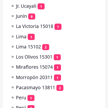
⚬
Jr. Ucayali
1
⚬
Junín
8
⚬
La Victoria 15018
1
⚬
Lima
1
⚬
Lima 15102
2
⚬
Los Olivos 15301
1
⚬
Miraflores 15074
1
⚬
Morropón 20311
1
⚬
Pacasmayo 13811
2
⚬
Peru
1
⚬
Perú