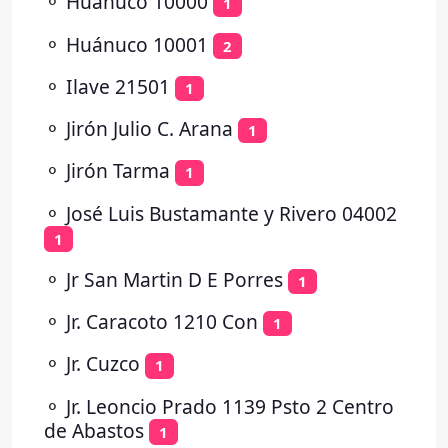
⚬
Huánuco 10000
1
⚬
Huánuco 10001
2
⚬
Ilave 21501
1
⚬
Jirón Julio C. Arana
1
⚬
Jirón Tarma
1
⚬
José Luis Bustamante y Rivero 04002
1
⚬
Jr San Martin D E Porres
1
⚬
Jr. Caracoto 1210 Con
1
⚬
Jr. Cuzco
1
⚬
Jr. Leoncio Prado 1139 Psto 2 Centro
de Abastos
1