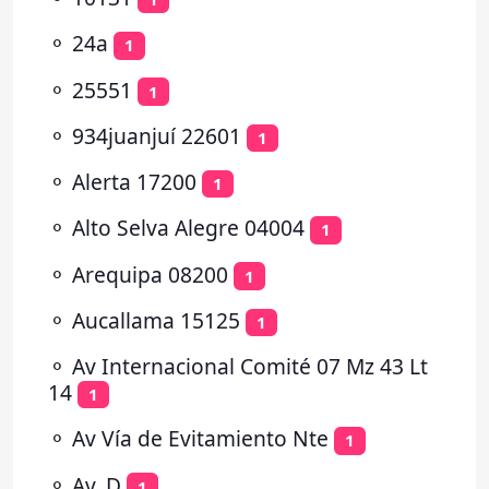
⚬
24a
1
⚬
25551
1
⚬
934juanjuí 22601
1
⚬
Alerta 17200
1
⚬
Alto Selva Alegre 04004
1
⚬
Arequipa 08200
1
⚬
Aucallama 15125
1
⚬
Av Internacional Comité 07 Mz 43 Lt
14
1
⚬
Av Vía de Evitamiento Nte
1
⚬
Av. D
1