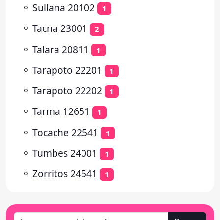
⚬
Sullana 20102
1
⚬
Tacna 23001
2
⚬
Talara 20811
1
⚬
Tarapoto 22201
1
⚬
Tarapoto 22202
1
⚬
Tarma 12651
1
⚬
Tocache 22541
1
⚬
Tumbes 24001
1
⚬
Zorritos 24541
1