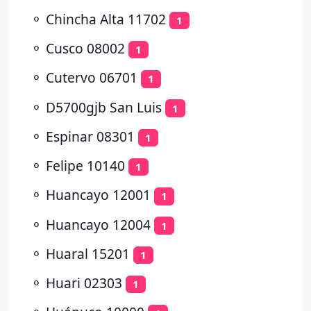
⚬
Chincha Alta 11702
1
⚬
Cusco 08002
1
⚬
Cutervo 06701
1
⚬
D5700gjb San Luis
1
⚬
Espinar 08301
1
⚬
Felipe 10140
1
⚬
Huancayo 12001
1
⚬
Huancayo 12004
1
⚬
Huaral 15201
1
⚬
Huari 02303
1