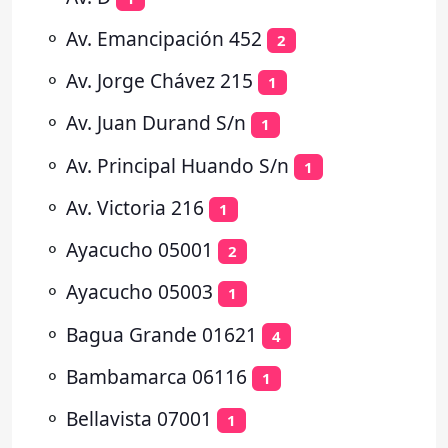
⚬
Av. Emancipación 452
2
⚬
Av. Jorge Chávez 215
1
⚬
Av. Juan Durand S/n
1
⚬
Av. Principal Huando S/n
1
⚬
Av. Victoria 216
1
⚬
Ayacucho 05001
2
⚬
Ayacucho 05003
1
⚬
Bagua Grande 01621
4
⚬
Bambamarca 06116
1
⚬
Bellavista 07001
1