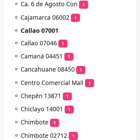
⚬
Ca. 6 de Agosto Con
1
⚬
Cajamarca 06002
1
⚬
Callao 07001
⚬
Callao 07046
1
⚬
Camaná 04451
1
⚬
Cancahuane 08450
1
⚬
Centro Comercial Mall
1
⚬
Chepén 13871
1
⚬
Chiclayo 14001
1
⚬
Chimbote
1
⚬
Chimbote 02712
1