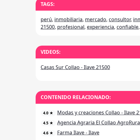
TAGS:
perú
,
inmobiliaria
,
mercado
,
consultor
,
in
21500
,
profesional
,
experiencia
,
confiable
VIDEOS:
Casas Sur Collao - Ilave 21500
CONTENIDO RELACIONADO:
Modas y creaciones Collao - Ilave 
4.0 ★
Agencia Agraria El Collao AgroRural
4.5 ★
Farma Ilave - Ilave
4.6 ★