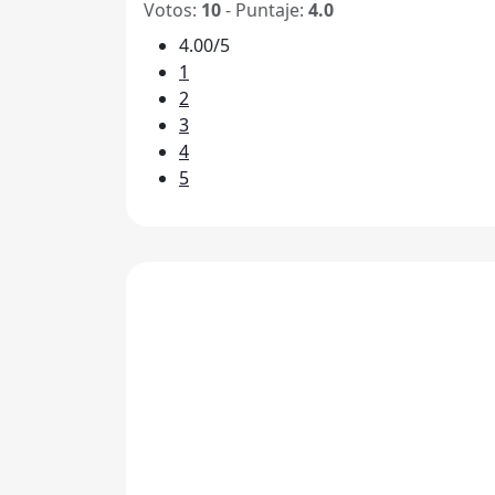
Votos:
10
- Puntaje:
4.0
4.00/5
1
2
3
4
5