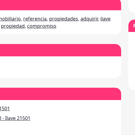
mobiliario
,
referencia
,
propiedades
,
adquirir
,
ilave
,
propiedad
,
compromiso
21501
 - Ilave 21501