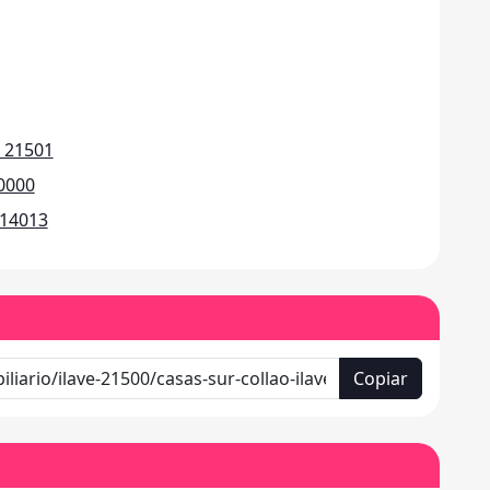
e 21501
20000
 14013
Copiar