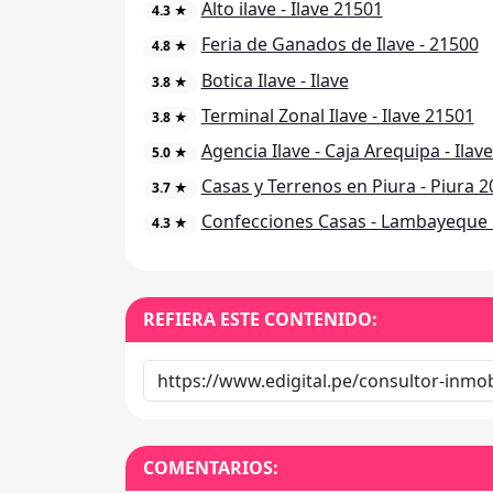
Alto ilave - Ilave 21501
4.3 ★
Feria de Ganados de Ilave - 21500
4.8 ★
Botica Ilave - Ilave
3.8 ★
Terminal Zonal Ilave - Ilave 21501
3.8 ★
Agencia Ilave - Caja Arequipa - Ilav
5.0 ★
Casas y Terrenos en Piura - Piura 
3.7 ★
Confecciones Casas - Lambayeque
4.3 ★
REFIERA ESTE CONTENIDO:
COMENTARIOS: