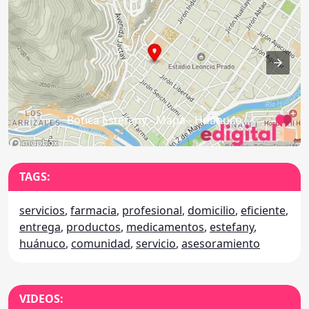
Botica Estefany - Mapa - Huánuco
TAGS:
servicios
,
farmacia
,
profesional
,
domicilio
,
eficiente
,
entrega
,
productos
,
medicamentos
,
estefany
,
huánuco
,
comunidad
,
servicio
,
asesoramiento
VIDEOS: