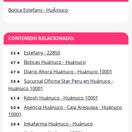
Botica Estefany - HuÃ¡nuco
CONTENIDO RELACIONADO:
Estefany - 22850
3.5 ★
Boticas Huánuco - Huánuco
4.7 ★
Diario Ahora Huánuco - Huánuco 10001
4.7 ★
Sucursal Oficina Star Peru en Huánuco -
3.9 ★
Huánuco 10001
Kdosh Huánuco - Huánuco 10001
4.1 ★
Agencia Huánuco - Caja Arequipa - Huánuco
5.0 ★
10001
Inkafarma Huánuco - Huánuco
3.8 ★