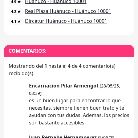
Huánuco - Huánuco 10001
4.9 ★
Real Plaza Huánuco - Huánuco 10001
4.2 ★
Dircetur Huánuco - Huánuco 10001
4.1 ★
COMENTARIOS:
Mostrando del
1
hasta el
4
de
4
comentario(s)
recibido(s).
Encarnacion Pilar Armengot
(28/05/25,
:
03:39)
es un buen lugar para encontrar lo que
necesitas, siempre tienen buen trato y te
ayudan con tus dudas. Ademas, los precios
son bastante accesibles.
Juan Bernabe Hernamperez
(5/05/25,