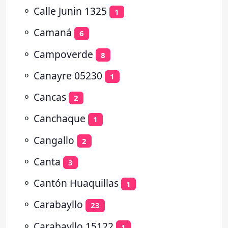
⚬
Calle Junin 1325
1
⚬
Camaná
6
⚬
Campoverde
8
⚬
Canayre 05230
1
⚬
Cancas
2
⚬
Canchaque
1
⚬
Cangallo
2
⚬
Canta
3
⚬
Cantón Huaquillas
1
⚬
Carabayllo
23
⚬
Carabayllo 15122
1