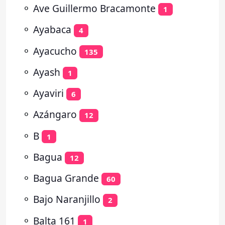
⚬
Ave Guillermo Bracamonte
1
⚬
Ayabaca
4
⚬
Ayacucho
135
⚬
Ayash
1
⚬
Ayaviri
6
⚬
Azángaro
12
⚬
B
1
⚬
Bagua
12
⚬
Bagua Grande
60
⚬
Bajo Naranjillo
2
⚬
Balta 161
1