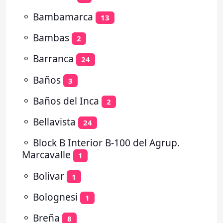
⚬
Bambamarca
13
⚬
Bambas
2
⚬
Barranca
24
⚬
Baños
3
⚬
Baños del Inca
2
⚬
Bellavista
24
⚬
Block B Interior B-100 del Agrup.
Marcavalle
1
⚬
Bolivar
1
⚬
Bolognesi
1
⚬
Breña
8