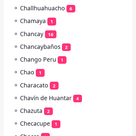
⚬
Challhuahuacho
6
⚬
Chamaya
1
⚬
Chancay
16
⚬
Chancaybaños
2
⚬
Chango Peru
1
⚬
Chao
1
⚬
Characato
2
⚬
Chavín de Huantar
4
⚬
Chazuta
2
⚬
Checacupe
1