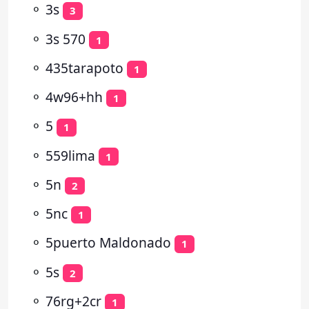
⚬
3s
3
⚬
3s 570
1
⚬
435tarapoto
1
⚬
4w96+hh
1
⚬
5
1
⚬
559lima
1
⚬
5n
2
⚬
5nc
1
⚬
5puerto Maldonado
1
⚬
5s
2
⚬
76rg+2cr
1