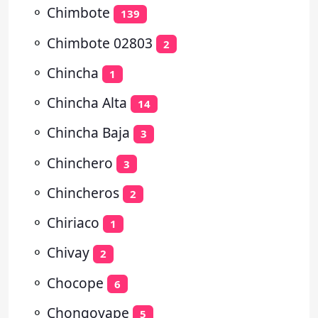
⚬
Chimbote
139
⚬
Chimbote 02803
2
⚬
Chincha
1
⚬
Chincha Alta
14
⚬
Chincha Baja
3
⚬
Chinchero
3
⚬
Chincheros
2
⚬
Chiriaco
1
⚬
Chivay
2
⚬
Chocope
6
⚬
Chongoyape
5