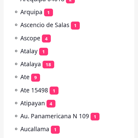
⚬
Arquipa
1
⚬
Ascencio de Salas
1
⚬
Ascope
4
⚬
Atalay
1
⚬
Atalaya
18
⚬
Ate
9
⚬
Ate 15498
1
⚬
Atipayan
4
⚬
Au. Panamericana N 109
1
⚬
Aucallama
1