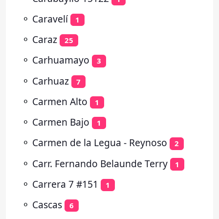
⚬
Caravelí
1
⚬
Caraz
25
⚬
Carhuamayo
3
⚬
Carhuaz
7
⚬
Carmen Alto
1
⚬
Carmen Bajo
1
⚬
Carmen de la Legua - Reynoso
2
⚬
Carr. Fernando Belaunde Terry
1
⚬
Carrera 7 #151
1
⚬
Cascas
6