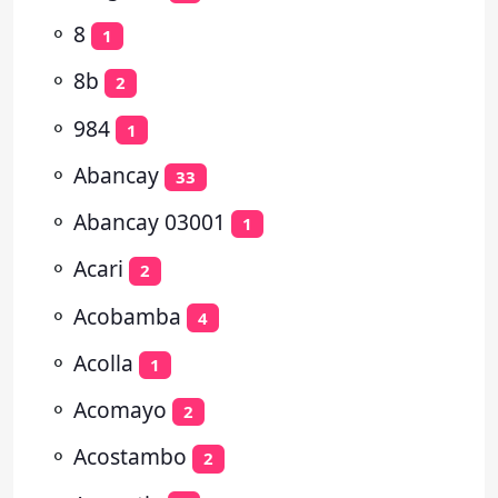
⚬
8
1
⚬
8b
2
⚬
984
1
⚬
Abancay
33
⚬
Abancay 03001
1
⚬
Acari
2
⚬
Acobamba
4
⚬
Acolla
1
⚬
Acomayo
2
⚬
Acostambo
2