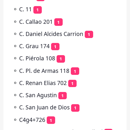
⚬
C. 11
1
⚬
C. Callao 201
1
⚬
C. Daniel Alcides Carrion
1
⚬
C. Grau 174
1
⚬
C. Piérola 108
1
⚬
C. Pl. de Armas 118
1
⚬
C. Renan Elias 702
1
⚬
C. San Agustin
1
⚬
C. San Juan de Dios
1
⚬
C4g4+726
1