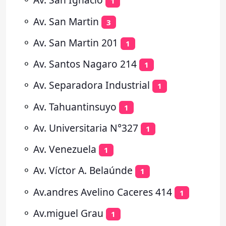
1
⚬
Av. San Martin
3
⚬
Av. San Martin 201
1
⚬
Av. Santos Nagaro 214
1
⚬
Av. Separadora Industrial
1
⚬
Av. Tahuantinsuyo
1
⚬
Av. Universitaria N°327
1
⚬
Av. Venezuela
1
⚬
Av. Víctor A. Belaúnde
1
⚬
Av.andres Avelino Caceres 414
1
⚬
Av.miguel Grau
1