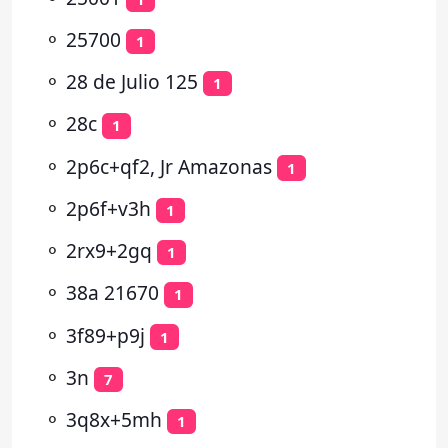
⚬
25700
1
⚬
28 de Julio 125
1
⚬
28c
1
⚬
2p6c+qf2, Jr Amazonas
1
⚬
2p6f+v3h
1
⚬
2rx9+2gq
1
⚬
38a 21670
1
⚬
3f89+p9j
1
⚬
3n
7
⚬
3q8x+5mh
1