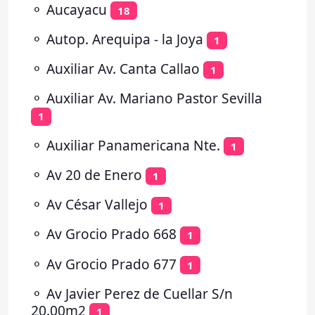
⚬
Aucayacu
18
⚬
Autop. Arequipa - la Joya
1
⚬
Auxiliar Av. Canta Callao
1
⚬
Auxiliar Av. Mariano Pastor Sevilla
1
⚬
Auxiliar Panamericana Nte.
1
⚬
Av 20 de Enero
1
⚬
Av César Vallejo
1
⚬
Av Grocio Prado 668
1
⚬
Av Grocio Prado 677
1
⚬
Av Javier Perez de Cuellar S/n
20.00m2
1