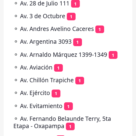
⚬
Av. 28 de Julio 111
1
⚬
Av. 3 de Octubre
1
⚬
Av. Andres Avelino Caceres
1
⚬
Av. Argentina 3093
1
⚬
Av. Arnaldo Márquez 1399-1349
1
⚬
Av. Aviación
1
⚬
Av. Chillón Trapiche
1
⚬
Av. Ejército
1
⚬
Av. Evitamiento
1
⚬
Av. Fernando Belaunde Terry, 5ta
Etapa - Oxapampa
1