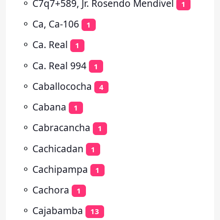
⚬
C7q7+589, Jr. Rosendo Mendivel
1
⚬
Ca, Ca-106
1
⚬
Ca. Real
1
⚬
Ca. Real 994
1
⚬
Caballococha
4
⚬
Cabana
1
⚬
Cabracancha
1
⚬
Cachicadan
1
⚬
Cachipampa
1
⚬
Cachora
1
⚬
Cajabamba
13