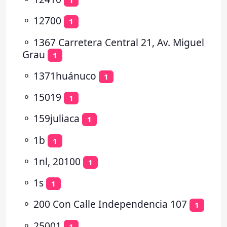
1
⚬
12700
1
⚬
1367 Carretera Central 21, Av. Miguel
Grau
1
⚬
1371huánuco
1
⚬
15019
1
⚬
159juliaca
1
⚬
1b
1
⚬
1nl, 20100
1
⚬
1s
1
⚬
200 Con Calle Independencia 107
1
⚬
25001
1