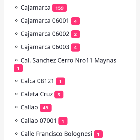
⚬
Cajamarca
159
⚬
Cajamarca 06001
4
⚬
Cajamarca 06002
2
⚬
Cajamarca 06003
4
⚬
Cal. Sanchez Cerro Nro11 Maynas
1
⚬
Calca 08121
1
⚬
Caleta Cruz
3
⚬
Callao
49
⚬
Callao 07001
1
⚬
Calle Francisco Bolognesi
1