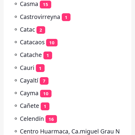
⚬
Casma
15
⚬
Castrovirreyna
1
⚬
Catac
2
⚬
Catacaos
10
⚬
Catache
1
⚬
Cauri
1
⚬
Cayaltí
7
⚬
Cayma
10
⚬
Cañete
1
⚬
Celendín
16
⚬
Centro Huarmaca, Ca.miguel Grau N