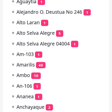
⚬
Aguaytia
1
⚬
Alejandro O. Deustua No 246
1
⚬
Alto Laran
1
⚬
Alto Selva Alegre
5
⚬
Alto Selva Alegre 04004
1
⚬
Am-103
1
⚬
Amarilis
40
⚬
Ambo
10
⚬
An-106
1
⚬
Ananea
1
⚬
Anchayaque
2