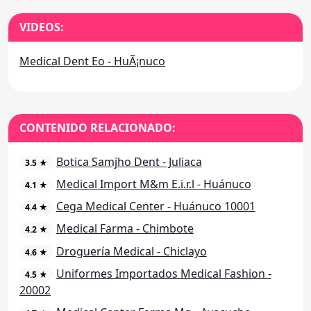
VIDEOS:
Medical Dent Eo - HuÃ¡nuco
CONTENIDO RELACIONADO:
Botica Samjho Dent - Juliaca
3.5 ★
Medical Import M&m E.i.r.l - Huánuco
4.1 ★
Cega Medical Center - Huánuco 10001
4.4 ★
Medical Farma - Chimbote
4.2 ★
Droguería Medical - Chiclayo
4.6 ★
Uniformes Importados Medical Fashion -
4.5 ★
20002