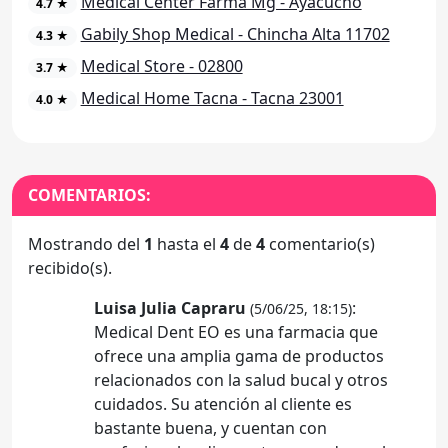
Medical Center Farma Mg - Ayacucho
4.7 ★
Gabily Shop Medical - Chincha Alta 11702
4.3 ★
Medical Store - 02800
3.7 ★
Medical Home Tacna - Tacna 23001
4.0 ★
COMENTARIOS:
Mostrando del
1
hasta el
4
de
4
comentario(s)
recibido(s).
Luisa Julia Capraru
:
(5/06/25, 18:15)
Medical Dent EO es una farmacia que
ofrece una amplia gama de productos
relacionados con la salud bucal y otros
cuidados. Su atención al cliente es
bastante buena, y cuentan con