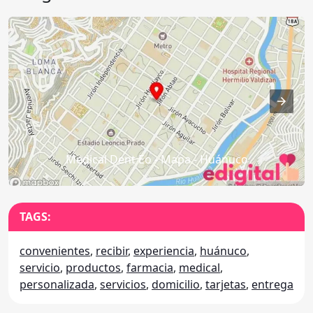
Medical Dent Eo - Mapa - Huánuco
TAGS:
convenientes
,
recibir
,
experiencia
,
huánuco
,
servicio
,
productos
,
farmacia
,
medical
,
personalizada
,
servicios
,
domicilio
,
tarjetas
,
entrega