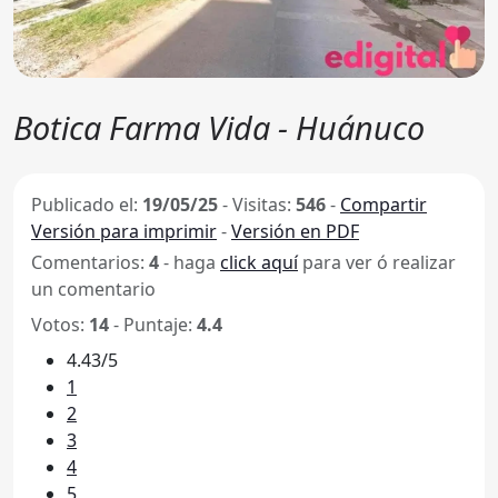
Botica Farma Vida - Huánuco
Publicado el:
19/05/25
-
Visitas:
546
-
Compartir
Versión para imprimir
-
Versión en PDF
Comentarios:
4
- haga
click aquí
para ver ó realizar
un comentario
Votos:
14
- Puntaje:
4.4
4.43/5
1
2
3
4
5