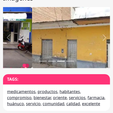
Anterior
Sigu
TAGS:
medicamentos
,
productos
,
habitantes
,
compromiso
,
bienestar
,
oriente
,
servicios
,
farmacia
,
huánuco
,
servicio
,
comunidad
,
calidad
,
excelente