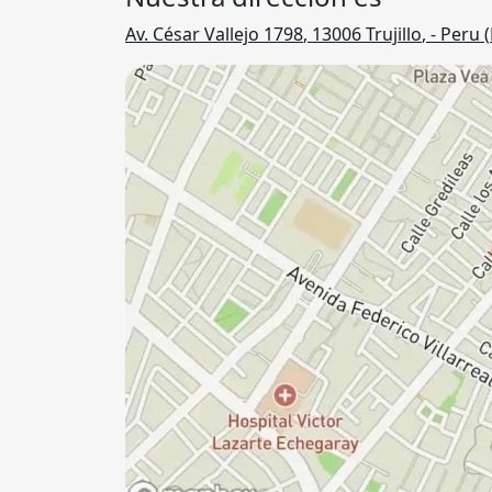
Av. César Vallejo 1798
,
13006
Trujillo
,
- Peru (