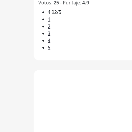
Votos:
25
- Puntaje:
4.9
4.92/5
1
2
3
4
5