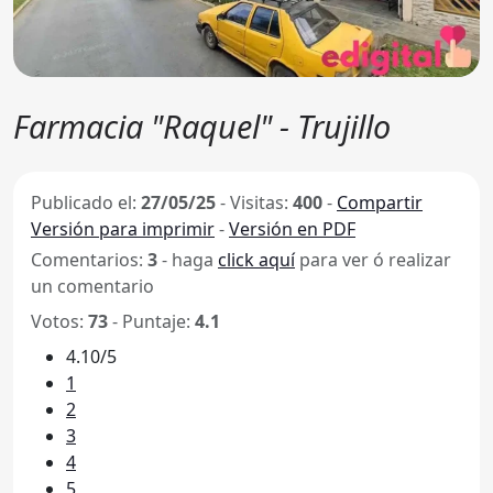
Farmacia "Raquel" - Trujillo
Publicado el:
27/05/25
-
Visitas:
400
-
Compartir
Versión para imprimir
-
Versión en PDF
Comentarios:
3
- haga
click aquí
para ver ó realizar
un comentario
Votos:
73
- Puntaje:
4.1
4.10/5
1
2
3
4
5