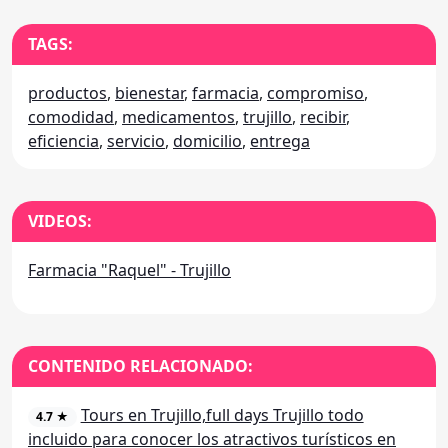
TAGS:
productos
,
bienestar
,
farmacia
,
compromiso
,
comodidad
,
medicamentos
,
trujillo
,
recibir
,
eficiencia
,
servicio
,
domicilio
,
entrega
VIDEOS:
Farmacia "Raquel" - Trujillo
CONTENIDO RELACIONADO:
Tours en Trujillo,full days Trujillo todo
4.7 ★
incluido para conocer los atractivos turísticos en