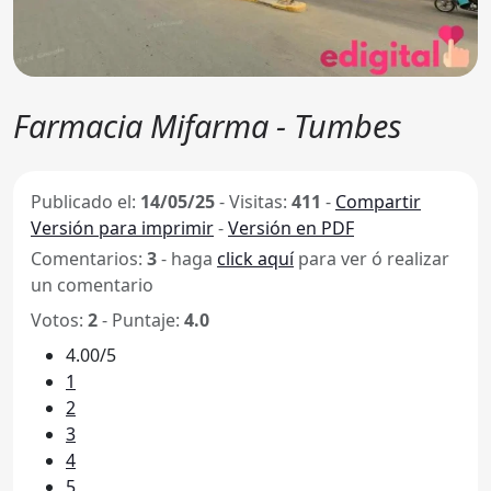
Farmacia Mifarma - Tumbes
Publicado el:
14/05/25
-
Visitas:
411
-
Compartir
Versión para imprimir
-
Versión en PDF
Comentarios:
3
- haga
click aquí
para ver ó realizar
un comentario
Votos:
2
- Puntaje:
4.0
4.00/5
1
2
3
4
5