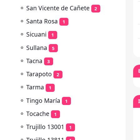
⚬
San Vicente de Cañete
2
⚬
Santa Rosa
1
⚬
Sicuani
1
⚬
Sullana
5
⚬
Tacna
3
⚬
Tarapoto
2
⚬
Tarma
1
⚬
Tingo María
1
⚬
Tocache
1
⚬
Trujillo 13001
1
⚬
Trujillo 13811