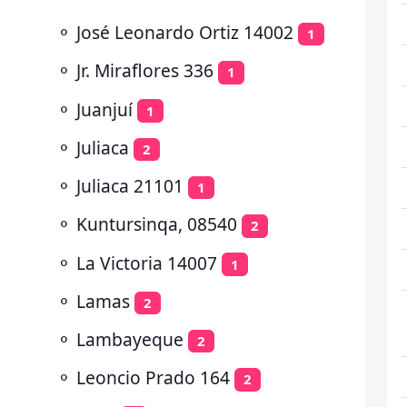
⚬
José Leonardo Ortiz 14002
1
⚬
Jr. Miraflores 336
1
⚬
Juanjuí
1
⚬
Juliaca
2
⚬
Juliaca 21101
1
⚬
Kuntursinqa, 08540
2
⚬
La Victoria 14007
1
⚬
Lamas
2
⚬
Lambayeque
2
⚬
Leoncio Prado 164
2