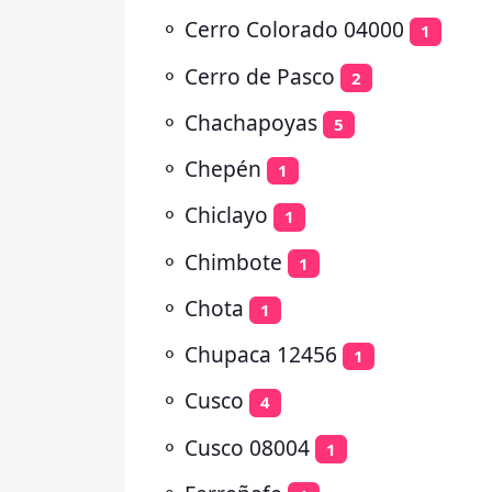
⚬
Cerro Colorado 04000
1
⚬
Cerro de Pasco
2
⚬
Chachapoyas
5
⚬
Chepén
1
⚬
Chiclayo
1
⚬
Chimbote
1
⚬
Chota
1
⚬
Chupaca 12456
1
⚬
Cusco
4
⚬
Cusco 08004
1