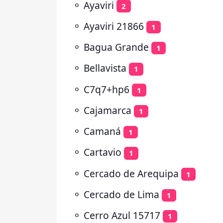
⚬
Ayaviri
2
⚬
Ayaviri 21866
1
⚬
Bagua Grande
1
⚬
Bellavista
1
⚬
C7q7+hp6
1
⚬
Cajamarca
1
⚬
Camaná
1
⚬
Cartavio
1
⚬
Cercado de Arequipa
1
⚬
Cercado de Lima
1
⚬
Cerro Azul 15717
1