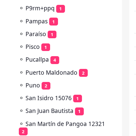
⚬
P9rm+ppq
1
⚬
Pampas
1
⚬
Paraíso
1
⚬
Pisco
1
⚬
Pucallpa
4
⚬
Puerto Maldonado
2
⚬
Puno
2
⚬
San Isidro 15076
1
⚬
San Juan Bautista
1
⚬
San Martín de Pangoa 12321
2