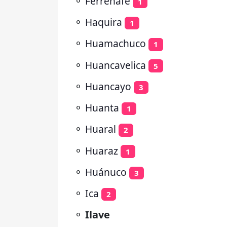
⚬
Ferreñafe
1
⚬
Haquira
1
⚬
Huamachuco
1
⚬
Huancavelica
5
⚬
Huancayo
3
⚬
Huanta
1
⚬
Huaral
2
⚬
Huaraz
1
⚬
Huánuco
3
⚬
Ica
2
⚬
Ilave