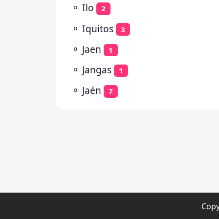
⚬
Ilo
2
⚬
Iquitos
3
⚬
Jaen
1
⚬
Jangas
1
⚬
Jaén
7
Copy