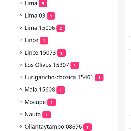
⚬
Lima
5
⚬
Lima 03
1
⚬
Lima 15006
2
⚬
Lince
1
⚬
Lince 15073
1
⚬
Los Olivos 15307
1
⚬
Lurigancho-chosica 15461
1
⚬
Mala 15608
1
⚬
Mocupe
1
⚬
Nauta
1
⚬
Ollantaytambo 08676
1