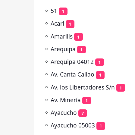
⚬
51
1
⚬
Acari
1
⚬
Amarilis
1
⚬
Arequipa
1
⚬
Arequipa 04012
1
⚬
Av. Canta Callao
1
⚬
Av. los Libertadores S/n
1
⚬
Av. Minería
1
⚬
Ayacucho
7
⚬
Ayacucho 05003
1