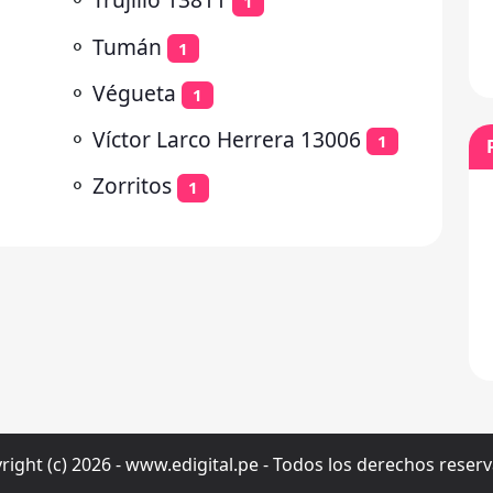
1
⚬
Tumán
1
⚬
Végueta
1
⚬
Víctor Larco Herrera 13006
1
⚬
Zorritos
1
right (c) 2026 - www.edigital.pe - Todos los derechos reser