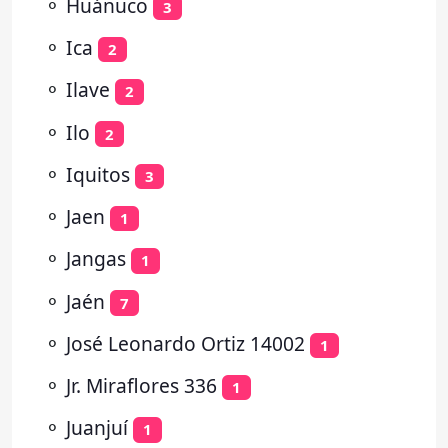
⚬
Huánuco
3
⚬
Ica
2
⚬
Ilave
2
⚬
Ilo
2
⚬
Iquitos
3
⚬
Jaen
1
⚬
Jangas
1
⚬
Jaén
7
⚬
José Leonardo Ortiz 14002
1
⚬
Jr. Miraflores 336
1
⚬
Juanjuí
1