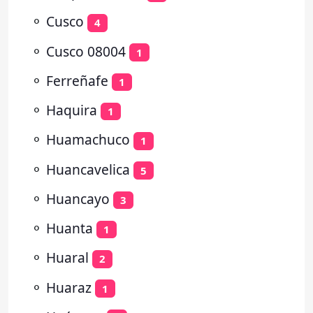
⚬
Cusco
4
⚬
Cusco 08004
1
⚬
Ferreñafe
1
⚬
Haquira
1
⚬
Huamachuco
1
⚬
Huancavelica
5
⚬
Huancayo
3
⚬
Huanta
1
⚬
Huaral
2
⚬
Huaraz
1