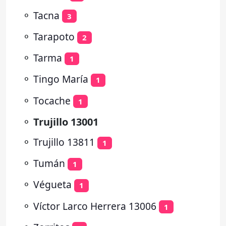
⚬
Tacna
3
⚬
Tarapoto
2
⚬
Tarma
1
⚬
Tingo María
1
⚬
Tocache
1
⚬
Trujillo 13001
⚬
Trujillo 13811
1
⚬
Tumán
1
⚬
Végueta
1
⚬
Víctor Larco Herrera 13006
1