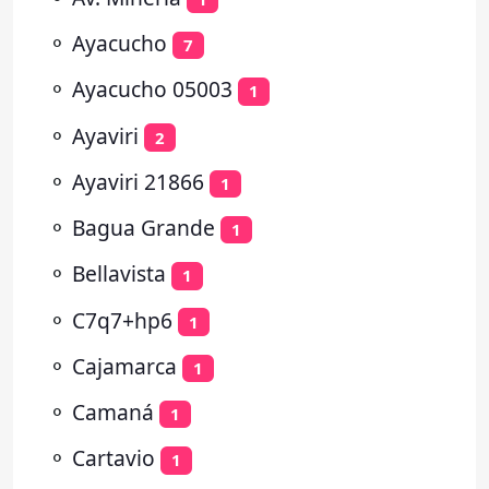
⚬
Ayacucho
7
⚬
Ayacucho 05003
1
⚬
Ayaviri
2
⚬
Ayaviri 21866
1
⚬
Bagua Grande
1
⚬
Bellavista
1
⚬
C7q7+hp6
1
⚬
Cajamarca
1
⚬
Camaná
1
⚬
Cartavio
1