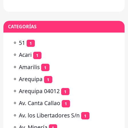
CATEGORÍAS
⚬
51
1
⚬
Acari
1
⚬
Amarilis
1
⚬
Arequipa
1
⚬
Arequipa 04012
1
⚬
Av. Canta Callao
1
⚬
Av. los Libertadores S/n
1
⚬
Av. Minería
1