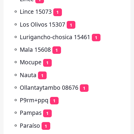
⚬
Lince 15073
1
⚬
Los Olivos 15307
1
⚬
Lurigancho-chosica 15461
1
⚬
Mala 15608
1
⚬
Mocupe
1
⚬
Nauta
1
⚬
Ollantaytambo 08676
1
⚬
P9rm+ppq
1
⚬
Pampas
1
⚬
Paraíso
1