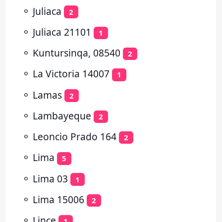
⚬
Juliaca
2
⚬
Juliaca 21101
1
⚬
Kuntursinqa, 08540
2
⚬
La Victoria 14007
1
⚬
Lamas
2
⚬
Lambayeque
2
⚬
Leoncio Prado 164
2
⚬
Lima
5
⚬
Lima 03
1
⚬
Lima 15006
2
⚬
Lince
1