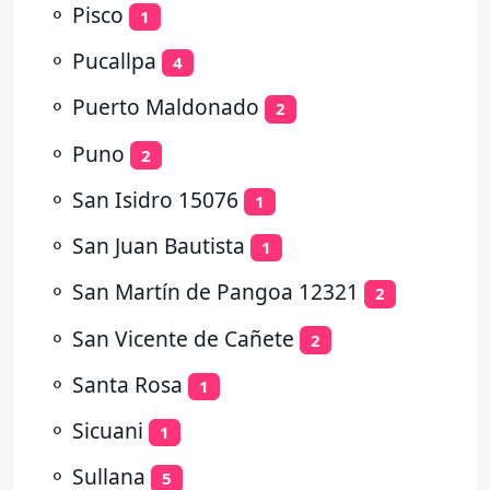
⚬
Pisco
1
⚬
Pucallpa
4
⚬
Puerto Maldonado
2
⚬
Puno
2
⚬
San Isidro 15076
1
⚬
San Juan Bautista
1
⚬
San Martín de Pangoa 12321
2
⚬
San Vicente de Cañete
2
⚬
Santa Rosa
1
⚬
Sicuani
1
⚬
Sullana
5