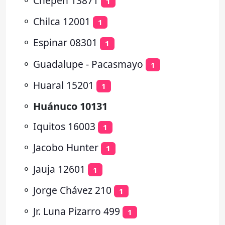
⚬
Chepén 13871
1
⚬
Chilca 12001
1
⚬
Espinar 08301
1
⚬
Guadalupe - Pacasmayo
1
⚬
Huaral 15201
1
⚬
Huánuco 10131
⚬
Iquitos 16003
1
⚬
Jacobo Hunter
1
⚬
Jauja 12601
1
⚬
Jorge Chávez 210
1
⚬
Jr. Luna Pizarro 499
1