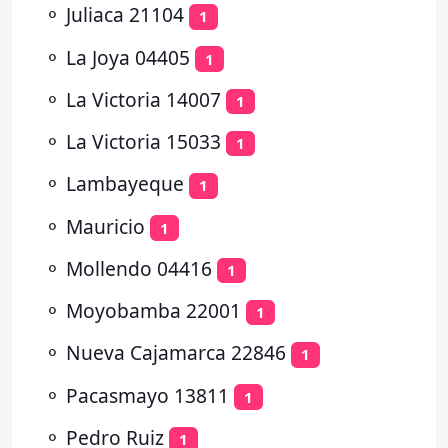
⚬
Juliaca 21104
1
⚬
La Joya 04405
1
⚬
La Victoria 14007
1
⚬
La Victoria 15033
1
⚬
Lambayeque
1
⚬
Mauricio
1
⚬
Mollendo 04416
1
⚬
Moyobamba 22001
1
⚬
Nueva Cajamarca 22846
1
⚬
Pacasmayo 13811
1
⚬
Pedro Ruiz
1