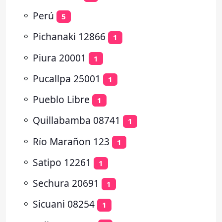
⚬
Perú
5
⚬
Pichanaki 12866
1
⚬
Piura 20001
1
⚬
Pucallpa 25001
1
⚬
Pueblo Libre
1
⚬
Quillabamba 08741
1
⚬
Río Marañon 123
1
⚬
Satipo 12261
1
⚬
Sechura 20691
1
⚬
Sicuani 08254
1