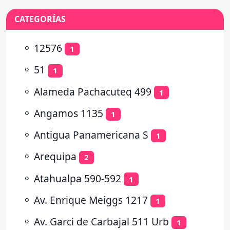
CATEGORÍAS
⚬
12576
1
⚬
51
1
⚬
Alameda Pachacuteq 499
1
⚬
Angamos 1135
1
⚬
Antigua Panamericana S
1
⚬
Arequipa
2
⚬
Atahualpa 590-592
1
⚬
Av. Enrique Meiggs 1217
1
⚬
Av. Garci de Carbajal 511 Urb
1