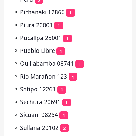
⚬
Pichanaki 12866
1
⚬
Piura 20001
1
⚬
Pucallpa 25001
1
⚬
Pueblo Libre
1
⚬
Quillabamba 08741
1
⚬
Río Marañon 123
1
⚬
Satipo 12261
1
⚬
Sechura 20691
1
⚬
Sicuani 08254
1
⚬
Sullana 20102
2