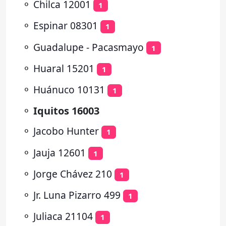
⚬
Chilca 12001
1
⚬
Espinar 08301
1
⚬
Guadalupe - Pacasmayo
1
⚬
Huaral 15201
1
⚬
Huánuco 10131
1
⚬
Iquitos 16003
⚬
Jacobo Hunter
1
⚬
Jauja 12601
1
⚬
Jorge Chávez 210
1
⚬
Jr. Luna Pizarro 499
1
⚬
Juliaca 21104
1