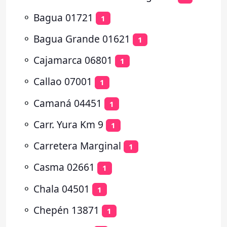
⚬
Bagua 01721
1
⚬
Bagua Grande 01621
1
⚬
Cajamarca 06801
1
⚬
Callao 07001
1
⚬
Camaná 04451
1
⚬
Carr. Yura Km 9
1
⚬
Carretera Marginal
1
⚬
Casma 02661
1
⚬
Chala 04501
1
⚬
Chepén 13871
1