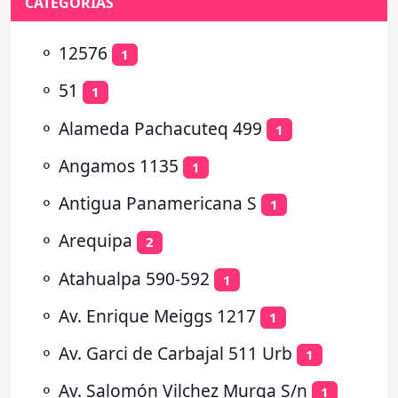
CATEGORÍAS
⚬
12576
1
⚬
51
1
⚬
Alameda Pachacuteq 499
1
⚬
Angamos 1135
1
⚬
Antigua Panamericana S
1
⚬
Arequipa
2
⚬
Atahualpa 590-592
1
⚬
Av. Enrique Meiggs 1217
1
⚬
Av. Garci de Carbajal 511 Urb
1
⚬
Av. Salomón Vilchez Murga S/n
1