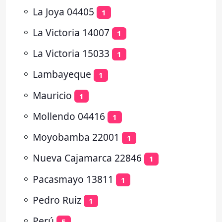
⚬
La Joya 04405
1
⚬
La Victoria 14007
1
⚬
La Victoria 15033
1
⚬
Lambayeque
1
⚬
Mauricio
1
⚬
Mollendo 04416
1
⚬
Moyobamba 22001
1
⚬
Nueva Cajamarca 22846
1
⚬
Pacasmayo 13811
1
⚬
Pedro Ruiz
1
⚬
Perú
5