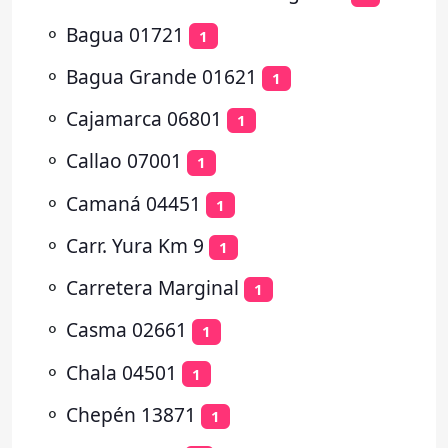
⚬
Bagua 01721
1
⚬
Bagua Grande 01621
1
⚬
Cajamarca 06801
1
⚬
Callao 07001
1
⚬
Camaná 04451
1
⚬
Carr. Yura Km 9
1
⚬
Carretera Marginal
1
⚬
Casma 02661
1
⚬
Chala 04501
1
⚬
Chepén 13871
1