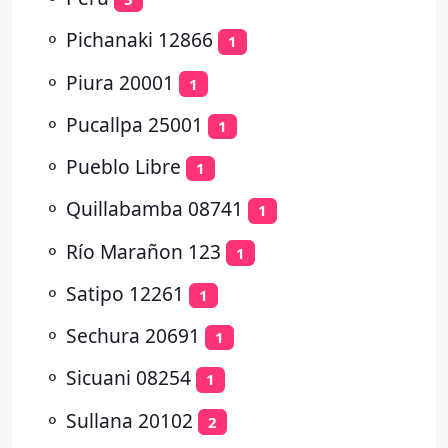
⚬
Pichanaki 12866
1
⚬
Piura 20001
1
⚬
Pucallpa 25001
1
⚬
Pueblo Libre
1
⚬
Quillabamba 08741
1
⚬
Río Marañon 123
1
⚬
Satipo 12261
1
⚬
Sechura 20691
1
⚬
Sicuani 08254
1
⚬
Sullana 20102
2