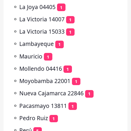
⚬
La Joya 04405
1
⚬
La Victoria 14007
1
⚬
La Victoria 15033
1
⚬
Lambayeque
1
⚬
Mauricio
1
⚬
Mollendo 04416
1
⚬
Moyobamba 22001
1
⚬
Nueva Cajamarca 22846
1
⚬
Pacasmayo 13811
1
⚬
Pedro Ruiz
1
⚬
Perú
5