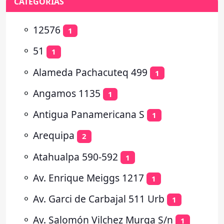
CATEGORÍAS
⚬
12576
1
⚬
51
1
⚬
Alameda Pachacuteq 499
1
⚬
Angamos 1135
1
⚬
Antigua Panamericana S
1
⚬
Arequipa
2
⚬
Atahualpa 590-592
1
⚬
Av. Enrique Meiggs 1217
1
⚬
Av. Garci de Carbajal 511 Urb
1
⚬
Av. Salomón Vilchez Murga S/n
1