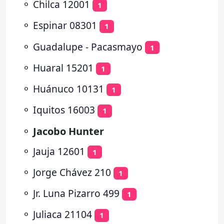
⚬
Chilca 12001
1
⚬
Espinar 08301
1
⚬
Guadalupe - Pacasmayo
1
⚬
Huaral 15201
1
⚬
Huánuco 10131
1
⚬
Iquitos 16003
1
⚬
Jacobo Hunter
⚬
Jauja 12601
1
⚬
Jorge Chávez 210
1
⚬
Jr. Luna Pizarro 499
1
⚬
Juliaca 21104
1