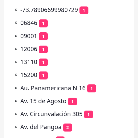
⚬
-73.78906699980729
1
⚬
06846
1
⚬
09001
1
⚬
12006
1
⚬
13110
1
⚬
15200
1
⚬
Au. Panamericana N 16
1
⚬
Av. 15 de Agosto
1
⚬
Av. Circunvalación 305
1
⚬
Av. del Pangoa
2