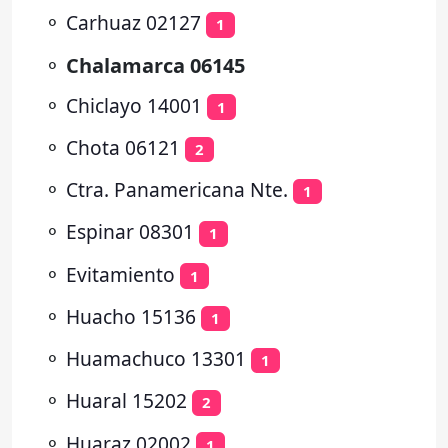
⚬
Carhuaz 02127
1
⚬
Chalamarca 06145
⚬
Chiclayo 14001
1
⚬
Chota 06121
2
⚬
Ctra. Panamericana Nte.
1
⚬
Espinar 08301
1
⚬
Evitamiento
1
⚬
Huacho 15136
1
⚬
Huamachuco 13301
1
⚬
Huaral 15202
2
⚬
Huaraz 02002
1