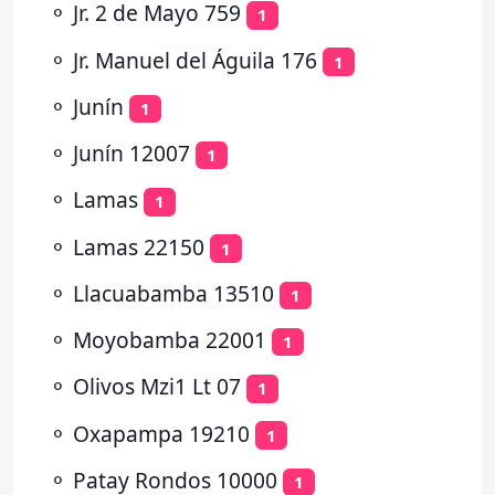
⚬
Jr. 2 de Mayo 759
1
⚬
Jr. Manuel del Águila 176
1
⚬
Junín
1
⚬
Junín 12007
1
⚬
Lamas
1
⚬
Lamas 22150
1
⚬
Llacuabamba 13510
1
⚬
Moyobamba 22001
1
⚬
Olivos Mzi1 Lt 07
1
⚬
Oxapampa 19210
1
⚬
Patay Rondos 10000
1