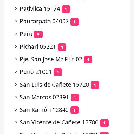
⚬
Pativilca 15174
1
⚬
Paucarpata 04007
1
⚬
Perú
9
⚬
Pichari 05221
1
⚬
Pje. San Jose Mz F Lt 02
1
⚬
Puno 21001
1
⚬
San Luis de Cañete 15720
1
⚬
San Marcos 02391
1
⚬
San Ramón 12840
1
⚬
San Vicente de Cañete 15700
1