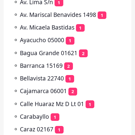
⚬
Av. Lima S/n
1
⚬
Av. Mariscal Benavides 1498
1
⚬
Av. Micaela Bastidas
1
⚬
Ayacucho 05000
1
⚬
Bagua Grande 01621
2
⚬
Barranca 15169
2
⚬
Bellavista 22740
1
⚬
Cajamarca 06001
2
⚬
Calle Huaraz Mz D Lt 01
1
⚬
Carabayllo
1
⚬
Caraz 02167
1