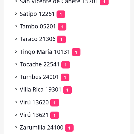
⚬
San Vicente de Cañete 15701
1
⚬
Satipo 12261
1
⚬
Tambo 05201
1
⚬
Taraco 21306
1
⚬
Tingo María 10131
1
⚬
Tocache 22541
1
⚬
Tumbes 24001
1
⚬
Villa Rica 19301
1
⚬
Virú 13620
1
⚬
Virú 13621
1
⚬
Zarumilla 24100
1