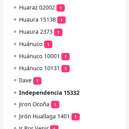
⚬
Huaraz 02002
1
⚬
Huaura 15138
1
⚬
Huaura 2373
1
⚬
Huánuco
1
⚬
Huánuco 10001
1
⚬
Huánuco 10131
1
⚬
Ilave
1
⚬
Independencia 15332
⚬
Jiron Ocoña
1
⚬
Jirón Huallaga 1401
1
⚬
Jr Por Venir
1