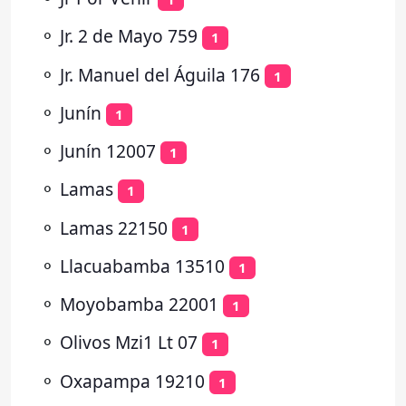
⚬
Jr. 2 de Mayo 759
1
⚬
Jr. Manuel del Águila 176
1
⚬
Junín
1
⚬
Junín 12007
1
⚬
Lamas
1
⚬
Lamas 22150
1
⚬
Llacuabamba 13510
1
⚬
Moyobamba 22001
1
⚬
Olivos Mzi1 Lt 07
1
⚬
Oxapampa 19210
1