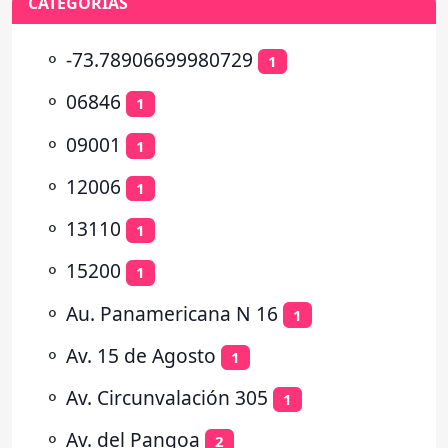
CATEGORÍAS
⚬
-73.78906699980729
1
⚬
06846
1
⚬
09001
1
⚬
12006
1
⚬
13110
1
⚬
15200
1
⚬
Au. Panamericana N 16
1
⚬
Av. 15 de Agosto
1
⚬
Av. Circunvalación 305
1
⚬
Av. del Pangoa
2