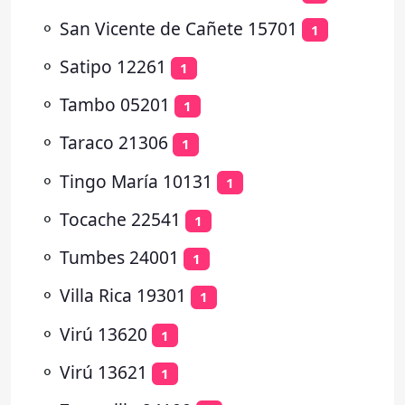
⚬
San Vicente de Cañete 15701
1
⚬
Satipo 12261
1
⚬
Tambo 05201
1
⚬
Taraco 21306
1
⚬
Tingo María 10131
1
⚬
Tocache 22541
1
⚬
Tumbes 24001
1
⚬
Villa Rica 19301
1
⚬
Virú 13620
1
⚬
Virú 13621
1