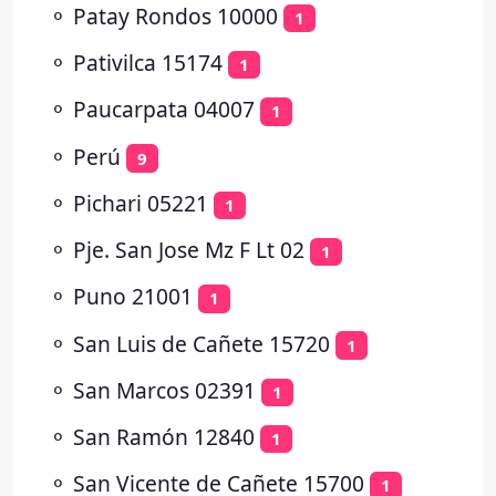
⚬
Patay Rondos 10000
1
⚬
Pativilca 15174
1
⚬
Paucarpata 04007
1
⚬
Perú
9
⚬
Pichari 05221
1
⚬
Pje. San Jose Mz F Lt 02
1
⚬
Puno 21001
1
⚬
San Luis de Cañete 15720
1
⚬
San Marcos 02391
1
⚬
San Ramón 12840
1
⚬
San Vicente de Cañete 15700
1