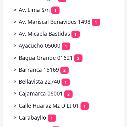
⚬
Av. Lima S/n
1
⚬
Av. Mariscal Benavides 1498
1
⚬
Av. Micaela Bastidas
1
⚬
Ayacucho 05000
1
⚬
Bagua Grande 01621
2
⚬
Barranca 15169
2
⚬
Bellavista 22740
1
⚬
Cajamarca 06001
2
⚬
Calle Huaraz Mz D Lt 01
1
⚬
Carabayllo
1