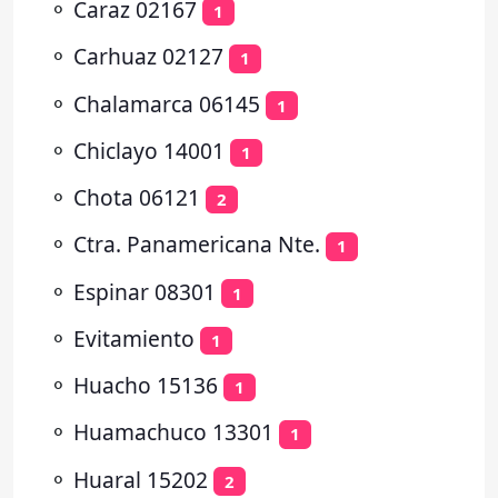
⚬
Caraz 02167
1
⚬
Carhuaz 02127
1
⚬
Chalamarca 06145
1
⚬
Chiclayo 14001
1
⚬
Chota 06121
2
⚬
Ctra. Panamericana Nte.
1
⚬
Espinar 08301
1
⚬
Evitamiento
1
⚬
Huacho 15136
1
⚬
Huamachuco 13301
1
⚬
Huaral 15202
2