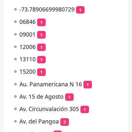
⚬
-73.78906699980729
1
⚬
06846
1
⚬
09001
1
⚬
12006
1
⚬
13110
1
⚬
15200
1
⚬
Au. Panamericana N 16
1
⚬
Av. 15 de Agosto
1
⚬
Av. Circunvalación 305
1
⚬
Av. del Pangoa
2