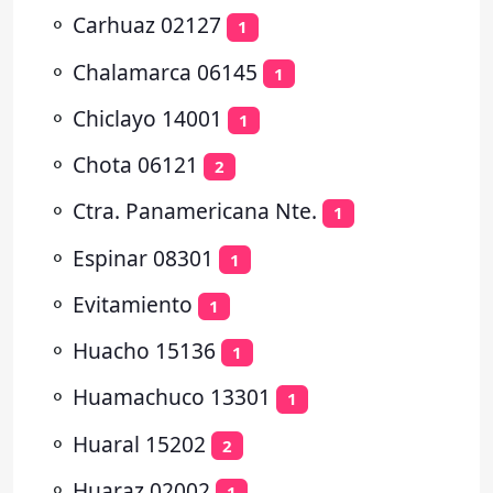
⚬
Carhuaz 02127
1
⚬
Chalamarca 06145
1
⚬
Chiclayo 14001
1
⚬
Chota 06121
2
⚬
Ctra. Panamericana Nte.
1
⚬
Espinar 08301
1
⚬
Evitamiento
1
⚬
Huacho 15136
1
⚬
Huamachuco 13301
1
⚬
Huaral 15202
2
⚬
Huaraz 02002
1