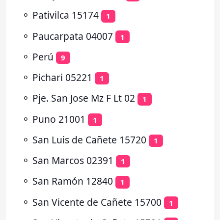
⚬
Pativilca 15174
1
⚬
Paucarpata 04007
1
⚬
Perú
9
⚬
Pichari 05221
1
⚬
Pje. San Jose Mz F Lt 02
1
⚬
Puno 21001
1
⚬
San Luis de Cañete 15720
1
⚬
San Marcos 02391
1
⚬
San Ramón 12840
1
⚬
San Vicente de Cañete 15700
1