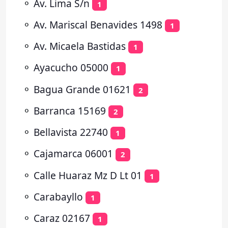
⚬
Av. Lima S/n
1
⚬
Av. Mariscal Benavides 1498
1
⚬
Av. Micaela Bastidas
1
⚬
Ayacucho 05000
1
⚬
Bagua Grande 01621
2
⚬
Barranca 15169
2
⚬
Bellavista 22740
1
⚬
Cajamarca 06001
2
⚬
Calle Huaraz Mz D Lt 01
1
⚬
Carabayllo
1
⚬
Caraz 02167
1