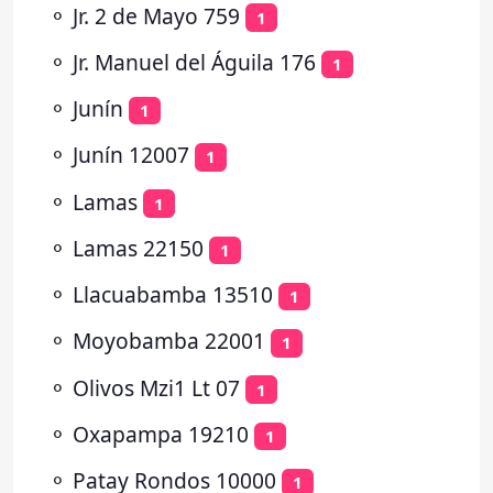
⚬
Jr. 2 de Mayo 759
1
⚬
Jr. Manuel del Águila 176
1
⚬
Junín
1
⚬
Junín 12007
1
⚬
Lamas
1
⚬
Lamas 22150
1
⚬
Llacuabamba 13510
1
⚬
Moyobamba 22001
1
⚬
Olivos Mzi1 Lt 07
1
⚬
Oxapampa 19210
1
⚬
Patay Rondos 10000
1