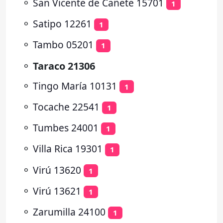
⚬
San Vicente de Cañete 15701
1
⚬
Satipo 12261
1
⚬
Tambo 05201
1
⚬
Taraco 21306
⚬
Tingo María 10131
1
⚬
Tocache 22541
1
⚬
Tumbes 24001
1
⚬
Villa Rica 19301
1
⚬
Virú 13620
1
⚬
Virú 13621
1
⚬
Zarumilla 24100
1