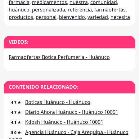
farmacia
,
medicamentos
,
nuestra
,
comunidad
,
huánuco
,
personalizada
,
referencia
,
farmaofertas
,
productos
,
personal
,
bienvenido
,
variedad
,
necesita
VIDEOS:
Farmaofertas Botica Perfumeria - Huánuco
CONTENIDO RELACIONADO:
Boticas Huánuco - Huánuco
4.7 ★
Diario Ahora Huánuco - Huánuco 10001
4.7 ★
Kdosh Huánuco - Huánuco 10001
4.1 ★
Agencia Huánuco - Caja Arequipa - Huánuco
5.0 ★