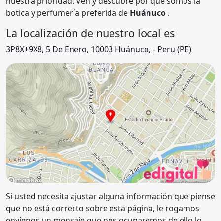
nuestra prioridad. Ven y descubre por qué somos la
botica y perfumería preferida de
Huánuco
.
La localización de nuestro local es
3P8X+9X8, 5 De Enero
,
10003
Huánuco
,
- Peru (
PE
)
Si usted necesita ajustar alguna información que piense
que no está correcto sobre esta página, le rogamos
envíenos un mensaje que nos ocuparemos de ello lo