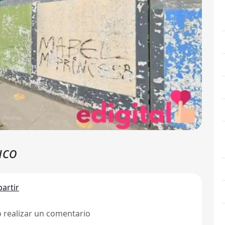
uco
artir
ó realizar un comentario