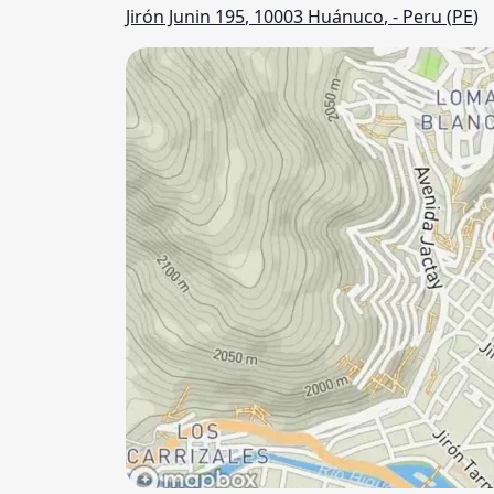
Jirón Junin 195
,
10003
Huánuco
,
- Peru (
PE
)