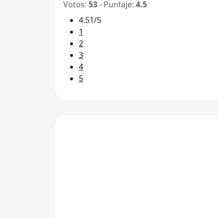
Votos:
53
- Puntaje:
4.5
4.51/5
1
2
3
4
5