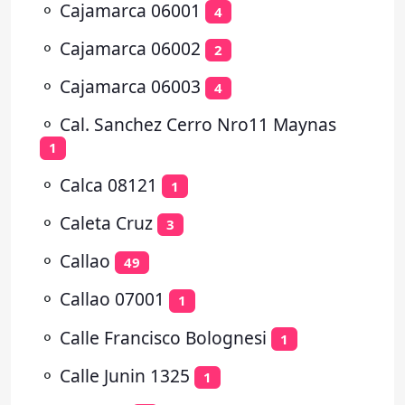
⚬
Cajamarca 06001
4
⚬
Cajamarca 06002
2
⚬
Cajamarca 06003
4
⚬
Cal. Sanchez Cerro Nro11 Maynas
1
⚬
Calca 08121
1
⚬
Caleta Cruz
3
⚬
Callao
49
⚬
Callao 07001
1
⚬
Calle Francisco Bolognesi
1
⚬
Calle Junin 1325
1