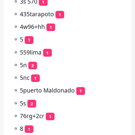
⚬
3s 570
1
⚬
435tarapoto
1
⚬
4w96+hh
1
⚬
5
1
⚬
559lima
1
⚬
5n
2
⚬
5nc
1
⚬
5puerto Maldonado
1
⚬
5s
2
⚬
76rg+2cr
1
⚬
8
1