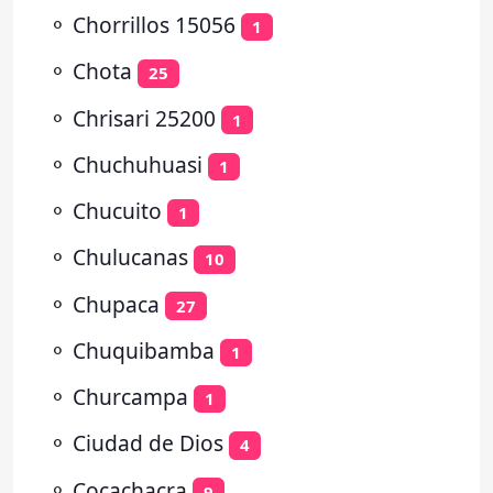
⚬
Chorrillos 15056
1
⚬
Chota
25
⚬
Chrisari 25200
1
⚬
Chuchuhuasi
1
⚬
Chucuito
1
⚬
Chulucanas
10
⚬
Chupaca
27
⚬
Chuquibamba
1
⚬
Churcampa
1
⚬
Ciudad de Dios
4
⚬
Cocachacra
9