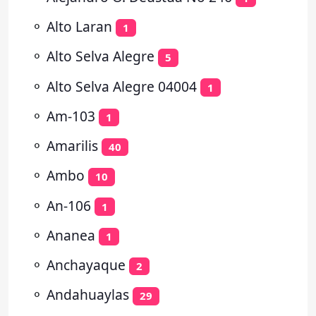
⚬
Alto Laran
1
⚬
Alto Selva Alegre
5
⚬
Alto Selva Alegre 04004
1
⚬
Am-103
1
⚬
Amarilis
40
⚬
Ambo
10
⚬
An-106
1
⚬
Ananea
1
⚬
Anchayaque
2
⚬
Andahuaylas
29