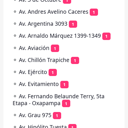
⚬
Av. Andres Avelino Caceres
1
⚬
Av. Argentina 3093
1
⚬
Av. Arnaldo Márquez 1399-1349
1
⚬
Av. Aviación
1
⚬
Av. Chillón Trapiche
1
⚬
Av. Ejército
1
⚬
Av. Evitamiento
1
⚬
Av. Fernando Belaunde Terry, 5ta
Etapa - Oxapampa
1
⚬
Av. Grau 975
1
⚬
Av. Hipólito Tuesta
1