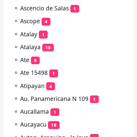
⚬
Ascencio de Salas
1
⚬
Ascope
4
⚬
Atalay
1
⚬
Atalaya
18
⚬
Ate
9
⚬
Ate 15498
1
⚬
Atipayan
4
⚬
Au. Panamericana N 109
1
⚬
Aucallama
1
⚬
Aucayacu
18