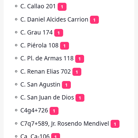
⚬
C. Callao 201
1
⚬
C. Daniel Alcides Carrion
1
⚬
C. Grau 174
1
⚬
C. Piérola 108
1
⚬
C. Pl. de Armas 118
1
⚬
C. Renan Elias 702
1
⚬
C. San Agustin
1
⚬
C. San Juan de Dios
1
⚬
C4g4+726
1
⚬
C7q7+589, Jr. Rosendo Mendivel
1
⚬
Ca, Ca-106
1