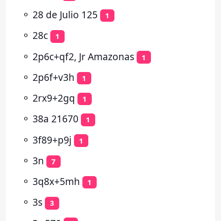
⚬
28 de Julio 125
1
⚬
28c
1
⚬
2p6c+qf2, Jr Amazonas
1
⚬
2p6f+v3h
1
⚬
2rx9+2gq
1
⚬
38a 21670
1
⚬
3f89+p9j
1
⚬
3n
7
⚬
3q8x+5mh
1
⚬
3s
3