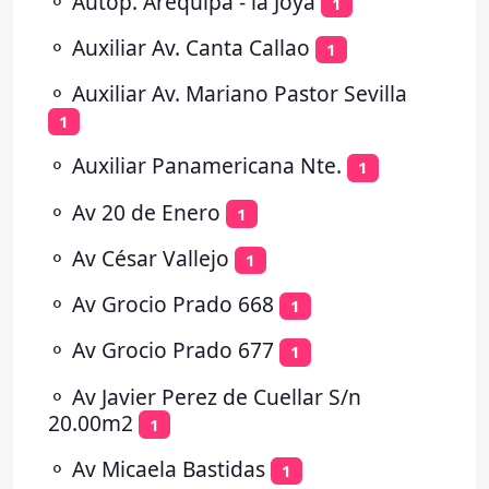
⚬
Autop. Arequipa - la Joya
1
⚬
Auxiliar Av. Canta Callao
1
⚬
Auxiliar Av. Mariano Pastor Sevilla
1
⚬
Auxiliar Panamericana Nte.
1
⚬
Av 20 de Enero
1
⚬
Av César Vallejo
1
⚬
Av Grocio Prado 668
1
⚬
Av Grocio Prado 677
1
⚬
Av Javier Perez de Cuellar S/n
20.00m2
1
⚬
Av Micaela Bastidas
1