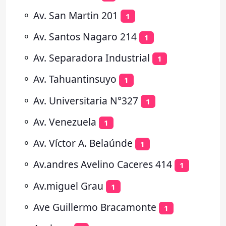
⚬
Av. San Martin 201
1
⚬
Av. Santos Nagaro 214
1
⚬
Av. Separadora Industrial
1
⚬
Av. Tahuantinsuyo
1
⚬
Av. Universitaria N°327
1
⚬
Av. Venezuela
1
⚬
Av. Víctor A. Belaúnde
1
⚬
Av.andres Avelino Caceres 414
1
⚬
Av.miguel Grau
1
⚬
Ave Guillermo Bracamonte
1