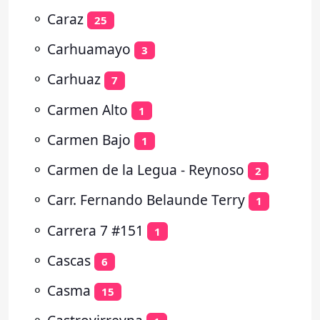
⚬
Caraz
25
⚬
Carhuamayo
3
⚬
Carhuaz
7
⚬
Carmen Alto
1
⚬
Carmen Bajo
1
⚬
Carmen de la Legua - Reynoso
2
⚬
Carr. Fernando Belaunde Terry
1
⚬
Carrera 7 #151
1
⚬
Cascas
6
⚬
Casma
15