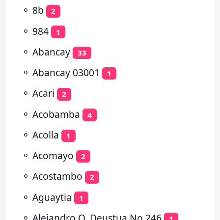
⚬
8b
2
⚬
984
1
⚬
Abancay
33
⚬
Abancay 03001
1
⚬
Acari
2
⚬
Acobamba
4
⚬
Acolla
1
⚬
Acomayo
2
⚬
Acostambo
2
⚬
Aguaytia
1
⚬
Alejandro O. Deustua No 246
1