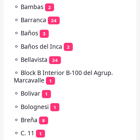
⚬
Bambas
2
⚬
Barranca
24
⚬
Baños
3
⚬
Baños del Inca
2
⚬
Bellavista
24
⚬
Block B Interior B-100 del Agrup.
Marcavalle
1
⚬
Bolivar
1
⚬
Bolognesi
1
⚬
Breña
8
⚬
C. 11
1