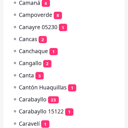
⚬
Camaná
6
⚬
Campoverde
8
⚬
Canayre 05230
1
⚬
Cancas
2
⚬
Canchaque
1
⚬
Cangallo
2
⚬
Canta
3
⚬
Cantón Huaquillas
1
⚬
Carabayllo
23
⚬
Carabayllo 15122
1
⚬
Caravelí
1