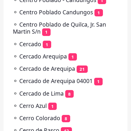
1
⚬
Centro Poblado Candungos
1
⚬
Centro Poblado de Quilca, Jr. San
Martin S/n
1
⚬
Cercado
1
⚬
Cercado Arequipa
1
⚬
Cercado de Arequipa
21
⚬
Cercado de Arequipa 04001
1
⚬
Cercado de Lima
8
⚬
Cerro Azul
1
⚬
Cerro Colorado
8
⚬
Cerro de Pasco
42