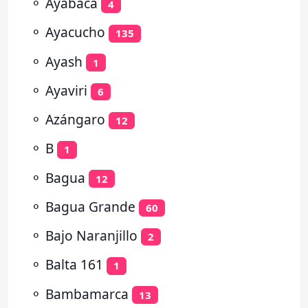
⚬
Ayabaca
4
⚬
Ayacucho
135
⚬
Ayash
1
⚬
Ayaviri
6
⚬
Azángaro
12
⚬
B
1
⚬
Bagua
12
⚬
Bagua Grande
60
⚬
Bajo Naranjillo
2
⚬
Balta 161
1
⚬
Bambamarca
13