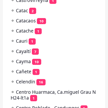
⚬
Castrovirreyna
1
⚬
Catac
2
⚬
Catacaos
10
⚬
Catache
1
⚬
Cauri
1
⚬
Cayaltí
7
⚬
Cayma
10
⚬
Cañete
1
⚬
Celendín
16
⚬
Centro Huarmaca, Ca.miguel Grau N
H24-lt1a
1
⚬
Centro Poblado - Candungos