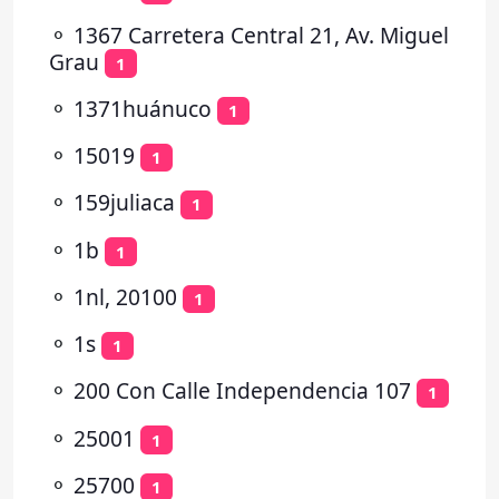
⚬
1367 Carretera Central 21, Av. Miguel
Grau
1
⚬
1371huánuco
1
⚬
15019
1
⚬
159juliaca
1
⚬
1b
1
⚬
1nl, 20100
1
⚬
1s
1
⚬
200 Con Calle Independencia 107
1
⚬
25001
1
⚬
25700
1