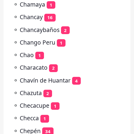
⚬
Chamaya
1
⚬
Chancay
16
⚬
Chancaybaños
2
⚬
Chango Peru
1
⚬
Chao
1
⚬
Characato
2
⚬
Chavín de Huantar
4
⚬
Chazuta
2
⚬
Checacupe
1
⚬
Checca
1
⚬
Chepén
34