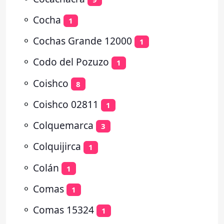
⚬
Cocha
1
⚬
Cochas Grande 12000
1
⚬
Codo del Pozuzo
1
⚬
Coishco
8
⚬
Coishco 02811
1
⚬
Colquemarca
3
⚬
Colquijirca
1
⚬
Colán
1
⚬
Comas
1
⚬
Comas 15324
1