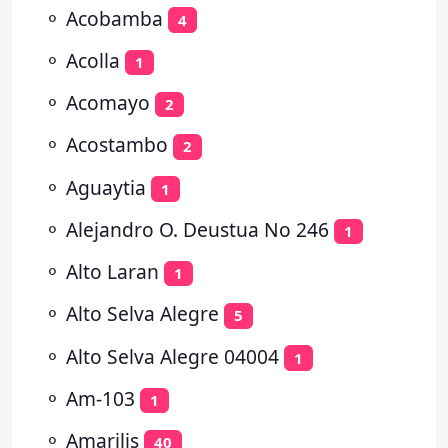
⚬
Acobamba
4
⚬
Acolla
1
⚬
Acomayo
2
⚬
Acostambo
2
⚬
Aguaytia
1
⚬
Alejandro O. Deustua No 246
1
⚬
Alto Laran
1
⚬
Alto Selva Alegre
5
⚬
Alto Selva Alegre 04004
1
⚬
Am-103
1
⚬
Amarilis
40