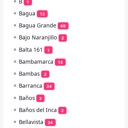
⚬
B
1
⚬
Bagua
12
⚬
Bagua Grande
60
⚬
Bajo Naranjillo
2
⚬
Balta 161
1
⚬
Bambamarca
13
⚬
Bambas
2
⚬
Barranca
24
⚬
Baños
3
⚬
Baños del Inca
2
⚬
Bellavista
24