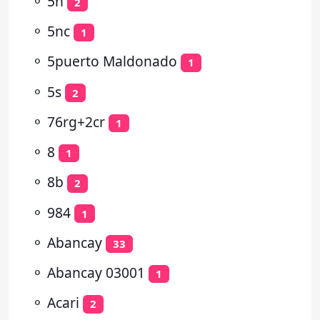
⚬
5n
2
⚬
5nc
1
⚬
5puerto Maldonado
1
⚬
5s
2
⚬
76rg+2cr
1
⚬
8
1
⚬
8b
2
⚬
984
1
⚬
Abancay
33
⚬
Abancay 03001
1
⚬
Acari
2