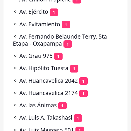
⚬
Av. Ejército
1
⚬
Av. Evitamiento
1
⚬
Av. Fernando Belaunde Terry, 5ta
Etapa - Oxapampa
1
⚬
Av. Grau 975
1
⚬
Av. Hipólito Tuesta
1
⚬
Av. Huancavelica 2042
1
⚬
Av. Huancavelica 2174
1
⚬
Av. las Ánimas
1
⚬
Av. Luis A. Takashasi
1
⚬
Av. Luis Massaro 501
1