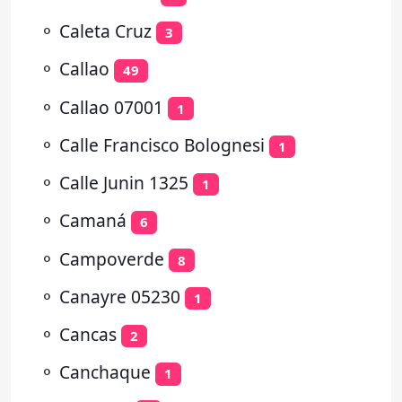
⚬
Caleta Cruz
3
⚬
Callao
49
⚬
Callao 07001
1
⚬
Calle Francisco Bolognesi
1
⚬
Calle Junin 1325
1
⚬
Camaná
6
⚬
Campoverde
8
⚬
Canayre 05230
1
⚬
Cancas
2
⚬
Canchaque
1