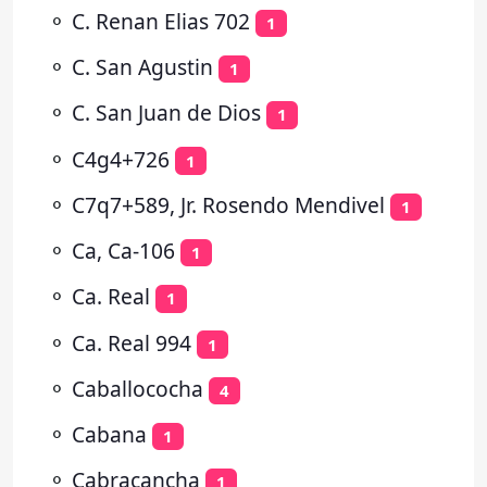
⚬
C. Renan Elias 702
1
⚬
C. San Agustin
1
⚬
C. San Juan de Dios
1
⚬
C4g4+726
1
⚬
C7q7+589, Jr. Rosendo Mendivel
1
⚬
Ca, Ca-106
1
⚬
Ca. Real
1
⚬
Ca. Real 994
1
⚬
Caballococha
4
⚬
Cabana
1
⚬
Cabracancha
1