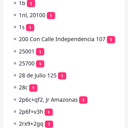
⚬
1b
1
⚬
1nl, 20100
1
⚬
1s
1
⚬
200 Con Calle Independencia 107
1
⚬
25001
1
⚬
25700
1
⚬
28 de Julio 125
1
⚬
28c
1
⚬
2p6c+qf2, Jr Amazonas
1
⚬
2p6f+v3h
1
⚬
2rx9+2gq
1