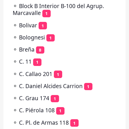
⚬
Block B Interior B-100 del Agrup.
Marcavalle
1
⚬
Bolivar
1
⚬
Bolognesi
1
⚬
Breña
8
⚬
C. 11
1
⚬
C. Callao 201
1
⚬
C. Daniel Alcides Carrion
1
⚬
C. Grau 174
1
⚬
C. Piérola 108
1
⚬
C. Pl. de Armas 118
1