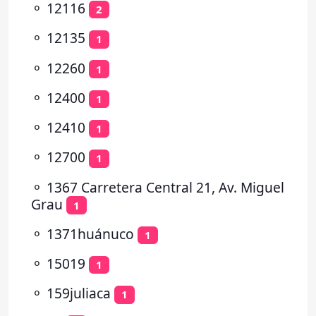
⚬
12116
2
⚬
12135
1
⚬
12260
1
⚬
12400
1
⚬
12410
1
⚬
12700
1
⚬
1367 Carretera Central 21, Av. Miguel
Grau
1
⚬
1371huánuco
1
⚬
15019
1
⚬
159juliaca
1