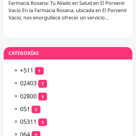
Farmacia Roxana: Tu Aliado en Salud en El Porvenir
Vacio En la Farmacia Roxana, ubicada en El Porvenir
Vacio, nos enorgullece ofrecer un servicio
excepcional
CATEGORÍAS
⚬
+511
1
⚬
02403
1
⚬
02800
1
⚬
051
1
⚬
05311
1
⚬
064
1