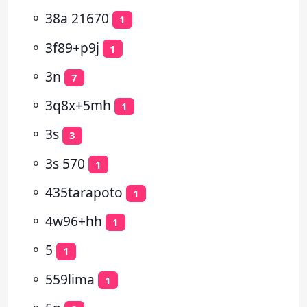
⚬
38a 21670
1
⚬
3f89+p9j
1
⚬
3n
7
⚬
3q8x+5mh
1
⚬
3s
3
⚬
3s 570
1
⚬
435tarapoto
1
⚬
4w96+hh
1
⚬
5
1
⚬
559lima
1