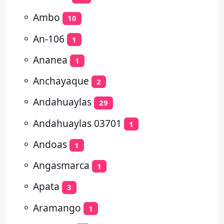
⚬
Ambo
10
⚬
An-106
1
⚬
Ananea
1
⚬
Anchayaque
2
⚬
Andahuaylas
29
⚬
Andahuaylas 03701
1
⚬
Andoas
1
⚬
Angasmarca
1
⚬
Apata
3
⚬
Aramango
1