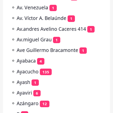
⚬
Av. Venezuela
1
⚬
Av. Víctor A. Belaúnde
1
⚬
Av.andres Avelino Caceres 414
1
⚬
Av.miguel Grau
1
⚬
Ave Guillermo Bracamonte
1
⚬
Ayabaca
4
⚬
Ayacucho
135
⚬
Ayash
1
⚬
Ayaviri
6
⚬
Azángaro
12