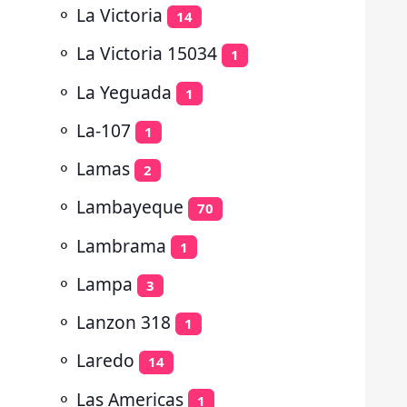
⚬
La Victoria
14
⚬
La Victoria 15034
1
⚬
La Yeguada
1
⚬
La-107
1
⚬
Lamas
2
⚬
Lambayeque
70
⚬
Lambrama
1
⚬
Lampa
3
⚬
Lanzon 318
1
⚬
Laredo
14
⚬
Las Americas
1