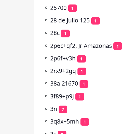
⚬
25700
1
⚬
28 de Julio 125
1
⚬
28c
1
⚬
2p6c+qf2, Jr Amazonas
1
⚬
2p6f+v3h
1
⚬
2rx9+2gq
1
⚬
38a 21670
1
⚬
3f89+p9j
1
⚬
3n
7
⚬
3q8x+5mh
1
⚬
3s