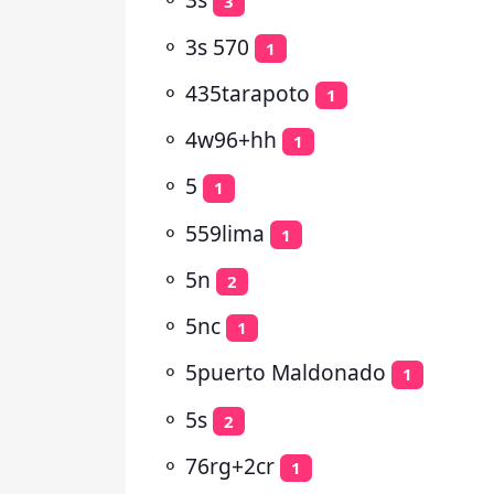
3
⚬
3s 570
1
⚬
435tarapoto
1
⚬
4w96+hh
1
⚬
5
1
⚬
559lima
1
⚬
5n
2
⚬
5nc
1
⚬
5puerto Maldonado
1
⚬
5s
2
⚬
76rg+2cr
1