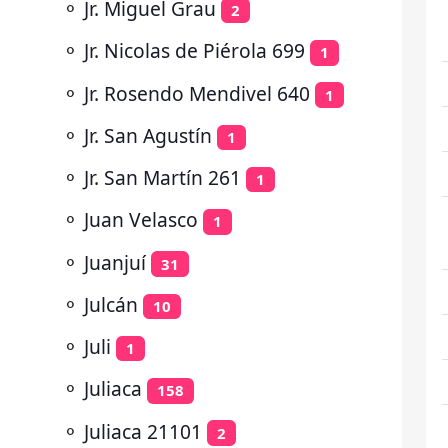
⚬
Jr. Miguel Grau
2
⚬
Jr. Nicolas de Piérola 699
1
⚬
Jr. Rosendo Mendivel 640
1
⚬
Jr. San Agustín
1
⚬
Jr. San Martín 261
1
⚬
Juan Velasco
1
⚬
Juanjuí
31
⚬
Julcán
10
⚬
Juli
1
⚬
Juliaca
158
⚬
Juliaca 21101
2