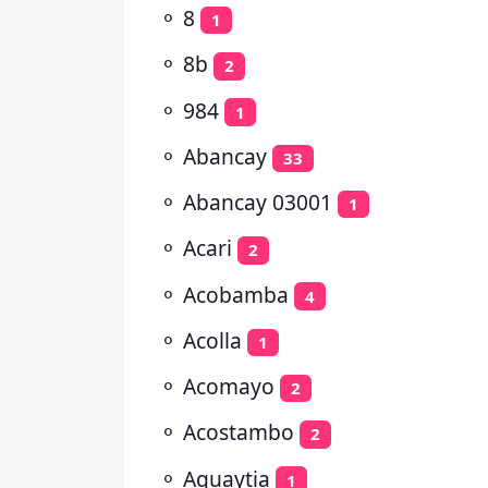
⚬
8
1
⚬
8b
2
⚬
984
1
⚬
Abancay
33
⚬
Abancay 03001
1
⚬
Acari
2
⚬
Acobamba
4
⚬
Acolla
1
⚬
Acomayo
2
⚬
Acostambo
2
⚬
Aguaytia
1