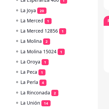
1
⚬
La Joya
20
⚬
La Merced
1
⚬
La Merced 12856
1
⚬
La Molina
2
⚬
La Molina 15024
1
⚬
La Oroya
1
⚬
La Peca
1
⚬
La Perla
4
⚬
La Rinconada
2
⚬
La Unión
14