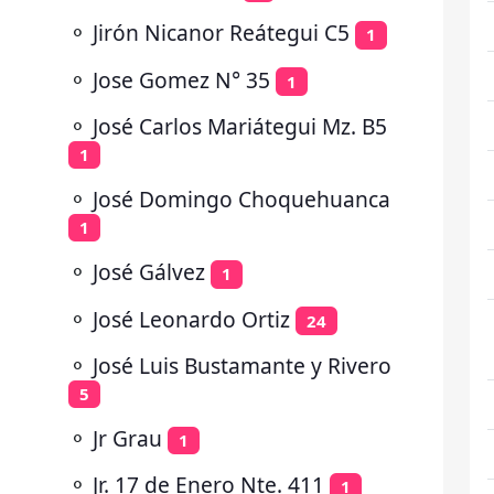
⚬
Jirón Nicanor Reátegui C5
1
⚬
Jose Gomez N° 35
1
⚬
José Carlos Mariátegui Mz. B5
1
⚬
José Domingo Choquehuanca
1
⚬
José Gálvez
1
⚬
José Leonardo Ortiz
24
⚬
José Luis Bustamante y Rivero
5
⚬
Jr Grau
1
⚬
Jr. 17 de Enero Nte. 411
1