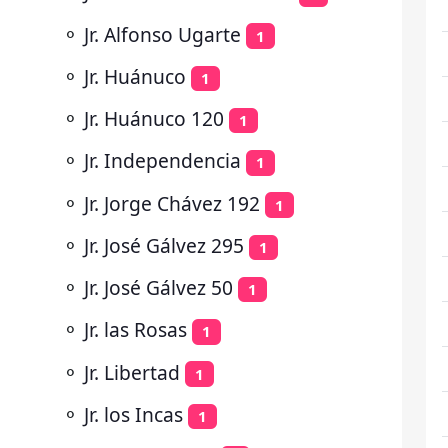
⚬
Jr. Alfonso Ugarte
1
⚬
Jr. Huánuco
1
⚬
Jr. Huánuco 120
1
⚬
Jr. Independencia
1
⚬
Jr. Jorge Chávez 192
1
⚬
Jr. José Gálvez 295
1
⚬
Jr. José Gálvez 50
1
⚬
Jr. las Rosas
1
⚬
Jr. Libertad
1
⚬
Jr. los Incas
1