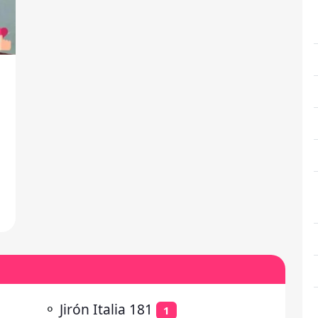
e
⚬
Jirón Italia 181
1