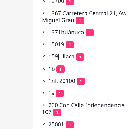
⚬
12700
1
⚬
1367 Carretera Central 21, Av.
Miguel Grau
1
⚬
1371huánuco
1
⚬
15019
1
⚬
159juliaca
1
⚬
1b
1
⚬
1nl, 20100
1
⚬
1s
1
⚬
200 Con Calle Independencia
107
1
⚬
25001
1