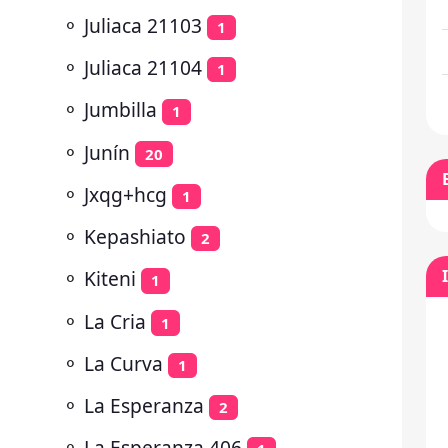
⚬
Juliaca 21103
1
⚬
Juliaca 21104
1
⚬
Jumbilla
1
⚬
Junín
20
⚬
Jxqg+hcg
1
⚬
Kepashiato
2
⚬
Kiteni
1
⚬
La Cria
1
⚬
La Curva
1
⚬
La Esperanza
2
⚬
La Esperanza 406