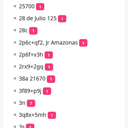
⚬
25700
1
⚬
28 de Julio 125
1
⚬
28c
1
⚬
2p6c+qf2, Jr Amazonas
1
⚬
2p6f+v3h
1
⚬
2rx9+2gq
1
⚬
38a 21670
1
⚬
3f89+p9j
1
⚬
3n
7
⚬
3q8x+5mh
1
⚬
3s
3