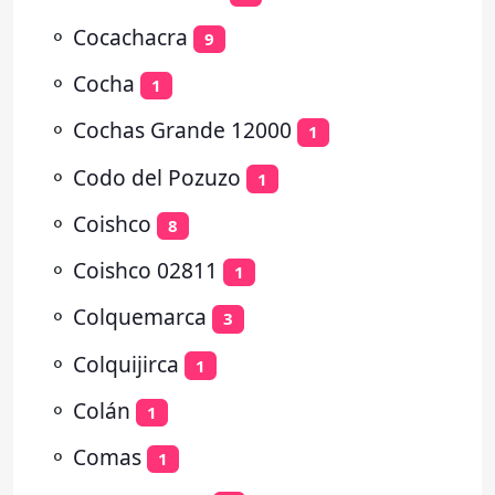
⚬
Cocachacra
9
⚬
Cocha
1
⚬
Cochas Grande 12000
1
⚬
Codo del Pozuzo
1
⚬
Coishco
8
⚬
Coishco 02811
1
⚬
Colquemarca
3
⚬
Colquijirca
1
⚬
Colán
1
⚬
Comas
1