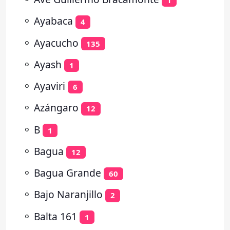
1
⚬
Ayabaca
4
⚬
Ayacucho
135
⚬
Ayash
1
⚬
Ayaviri
6
⚬
Azángaro
12
⚬
B
1
⚬
Bagua
12
⚬
Bagua Grande
60
⚬
Bajo Naranjillo
2
⚬
Balta 161
1