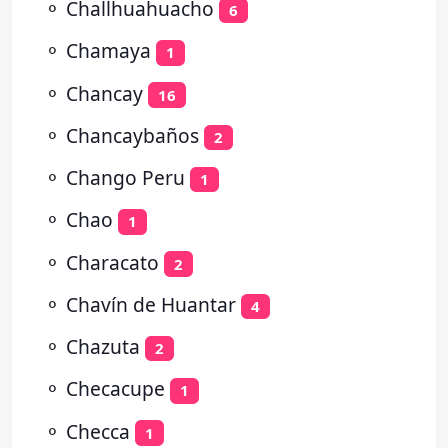
⚬
Challhuahuacho
6
⚬
Chamaya
1
⚬
Chancay
16
⚬
Chancaybaños
2
⚬
Chango Peru
1
⚬
Chao
1
⚬
Characato
2
⚬
Chavín de Huantar
4
⚬
Chazuta
2
⚬
Checacupe
1
⚬
Checca
1