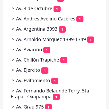
⚬
Av. 3 de Octubre
1
⚬
Av. Andres Avelino Caceres
1
⚬
Av. Argentina 3093
1
⚬
Av. Arnaldo Márquez 1399-1349
1
⚬
Av. Aviación
1
⚬
Av. Chillón Trapiche
1
⚬
Av. Ejército
1
⚬
Av. Evitamiento
1
⚬
Av. Fernando Belaunde Terry, 5ta
Etapa - Oxapampa
1
⚬
Av. Grau 975
1