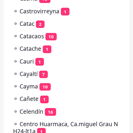
⚬
Castrovirreyna
1
⚬
Catac
2
⚬
Catacaos
10
⚬
Catache
1
⚬
Cauri
1
⚬
Cayaltí
7
⚬
Cayma
10
⚬
Cañete
1
⚬
Celendín
16
⚬
Centro Huarmaca, Ca.miguel Grau N
H24-lt1a
1