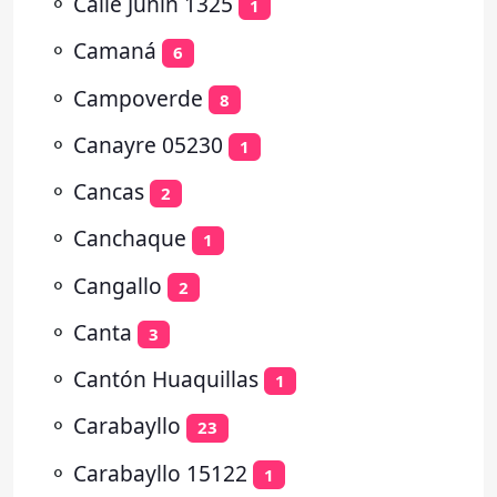
⚬
Calle Junin 1325
1
⚬
Camaná
6
⚬
Campoverde
8
⚬
Canayre 05230
1
⚬
Cancas
2
⚬
Canchaque
1
⚬
Cangallo
2
⚬
Canta
3
⚬
Cantón Huaquillas
1
⚬
Carabayllo
23
⚬
Carabayllo 15122
1