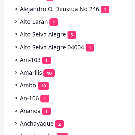
⚬
Alejandro O. Deustua No 246
1
⚬
Alto Laran
1
⚬
Alto Selva Alegre
5
⚬
Alto Selva Alegre 04004
1
⚬
Am-103
1
⚬
Amarilis
40
⚬
Ambo
10
⚬
An-106
1
⚬
Ananea
1
⚬
Anchayaque
2