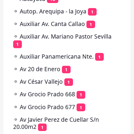
⚬
Autop. Arequipa - la Joya
1
⚬
Auxiliar Av. Canta Callao
1
⚬
Auxiliar Av. Mariano Pastor Sevilla
1
⚬
Auxiliar Panamericana Nte.
1
⚬
Av 20 de Enero
1
⚬
Av César Vallejo
1
⚬
Av Grocio Prado 668
1
⚬
Av Grocio Prado 677
1
⚬
Av Javier Perez de Cuellar S/n
20.00m2
1