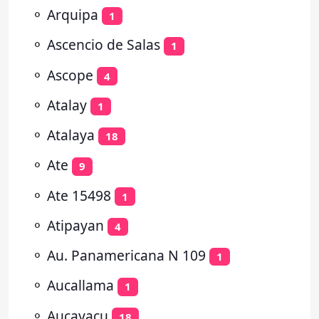
⚬
Arquipa
1
⚬
Ascencio de Salas
1
⚬
Ascope
4
⚬
Atalay
1
⚬
Atalaya
18
⚬
Ate
9
⚬
Ate 15498
1
⚬
Atipayan
4
⚬
Au. Panamericana N 109
1
⚬
Aucallama
1
⚬
Aucayacu
18