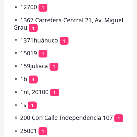
⚬
12700
1
⚬
1367 Carretera Central 21, Av. Miguel
Grau
1
⚬
1371huánuco
1
⚬
15019
1
⚬
159juliaca
1
⚬
1b
1
⚬
1nl, 20100
1
⚬
1s
1
⚬
200 Con Calle Independencia 107
1
⚬
25001
1