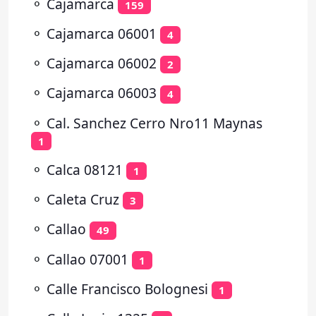
⚬
Cajamarca
159
⚬
Cajamarca 06001
4
⚬
Cajamarca 06002
2
⚬
Cajamarca 06003
4
⚬
Cal. Sanchez Cerro Nro11 Maynas
1
⚬
Calca 08121
1
⚬
Caleta Cruz
3
⚬
Callao
49
⚬
Callao 07001
1
⚬
Calle Francisco Bolognesi
1