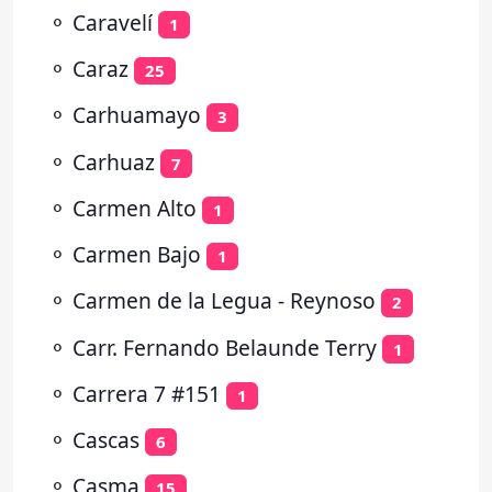
⚬
Caravelí
1
⚬
Caraz
25
⚬
Carhuamayo
3
⚬
Carhuaz
7
⚬
Carmen Alto
1
⚬
Carmen Bajo
1
⚬
Carmen de la Legua - Reynoso
2
⚬
Carr. Fernando Belaunde Terry
1
⚬
Carrera 7 #151
1
⚬
Cascas
6
⚬
Casma
15