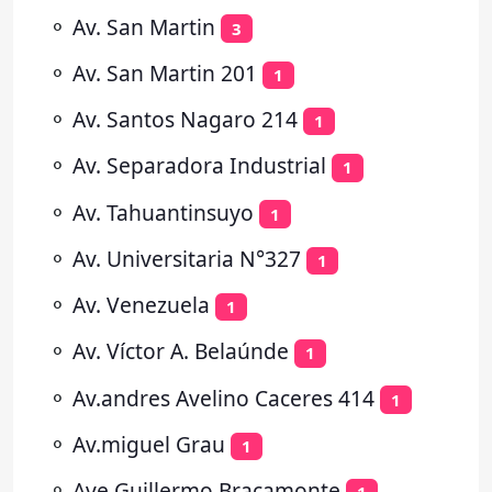
⚬
Av. San Martin
3
⚬
Av. San Martin 201
1
⚬
Av. Santos Nagaro 214
1
⚬
Av. Separadora Industrial
1
⚬
Av. Tahuantinsuyo
1
⚬
Av. Universitaria N°327
1
⚬
Av. Venezuela
1
⚬
Av. Víctor A. Belaúnde
1
⚬
Av.andres Avelino Caceres 414
1
⚬
Av.miguel Grau
1
⚬
Ave Guillermo Bracamonte