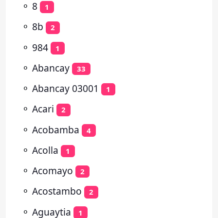
⚬
8
1
⚬
8b
2
⚬
984
1
⚬
Abancay
33
⚬
Abancay 03001
1
⚬
Acari
2
⚬
Acobamba
4
⚬
Acolla
1
⚬
Acomayo
2
⚬
Acostambo
2
⚬
Aguaytia
1