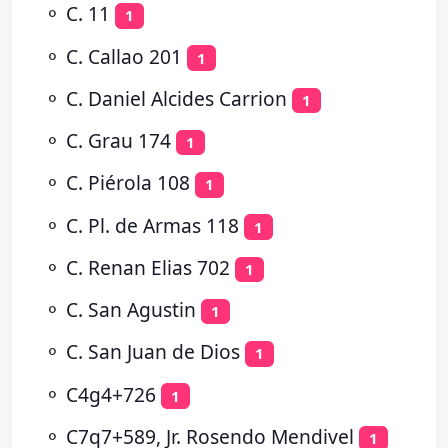
⚬
C. 11
1
⚬
C. Callao 201
1
⚬
C. Daniel Alcides Carrion
1
⚬
C. Grau 174
1
⚬
C. Piérola 108
1
⚬
C. Pl. de Armas 118
1
⚬
C. Renan Elias 702
1
⚬
C. San Agustin
1
⚬
C. San Juan de Dios
1
⚬
C4g4+726
1
⚬
C7q7+589, Jr. Rosendo Mendivel
1