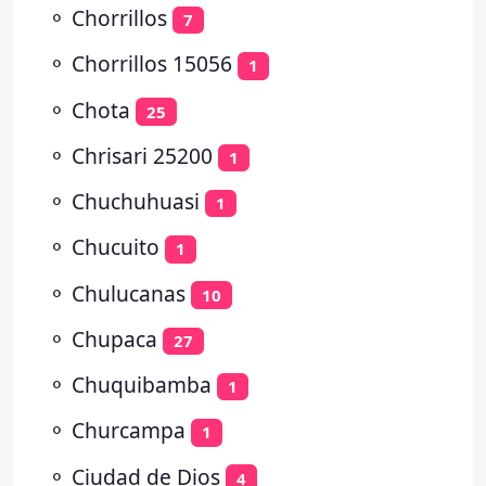
⚬
Chorrillos
7
⚬
Chorrillos 15056
1
⚬
Chota
25
⚬
Chrisari 25200
1
⚬
Chuchuhuasi
1
⚬
Chucuito
1
⚬
Chulucanas
10
⚬
Chupaca
27
⚬
Chuquibamba
1
⚬
Churcampa
1
⚬
Ciudad de Dios
4