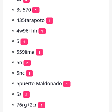
⚬
3s 570
1
⚬
435tarapoto
1
⚬
4w96+hh
1
⚬
5
1
⚬
559lima
1
⚬
5n
2
⚬
5nc
1
⚬
5puerto Maldonado
1
⚬
5s
2
⚬
76rg+2cr
1