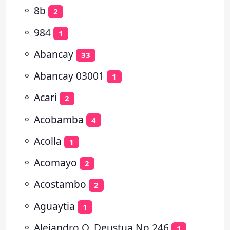
⚬
8b
2
⚬
984
1
⚬
Abancay
33
⚬
Abancay 03001
1
⚬
Acari
2
⚬
Acobamba
4
⚬
Acolla
1
⚬
Acomayo
2
⚬
Acostambo
2
⚬
Aguaytia
1
⚬
Alejandro O. Deustua No 246
1