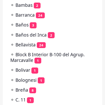
⚬
Bambas
2
⚬
Barranca
24
⚬
Baños
3
⚬
Baños del Inca
2
⚬
Bellavista
24
⚬
Block B Interior B-100 del Agrup.
Marcavalle
1
⚬
Bolivar
1
⚬
Bolognesi
1
⚬
Breña
8
⚬
C. 11
1