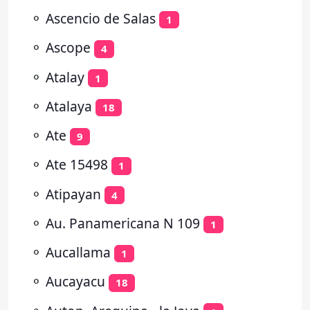
⚬
Ascencio de Salas
1
⚬
Ascope
4
⚬
Atalay
1
⚬
Atalaya
18
⚬
Ate
9
⚬
Ate 15498
1
⚬
Atipayan
4
⚬
Au. Panamericana N 109
1
⚬
Aucallama
1
⚬
Aucayacu
18