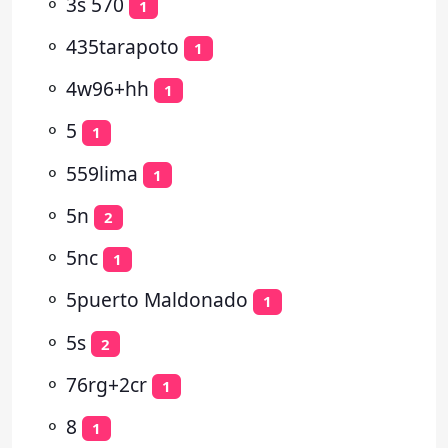
⚬
3s 570
1
⚬
435tarapoto
1
⚬
4w96+hh
1
⚬
5
1
⚬
559lima
1
⚬
5n
2
⚬
5nc
1
⚬
5puerto Maldonado
1
⚬
5s
2
⚬
76rg+2cr
1
⚬
8
1