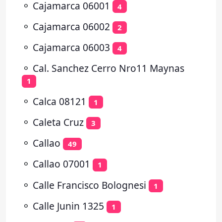
⚬
Cajamarca 06001
4
⚬
Cajamarca 06002
2
⚬
Cajamarca 06003
4
⚬
Cal. Sanchez Cerro Nro11 Maynas
1
⚬
Calca 08121
1
⚬
Caleta Cruz
3
⚬
Callao
49
⚬
Callao 07001
1
⚬
Calle Francisco Bolognesi
1
⚬
Calle Junin 1325
1