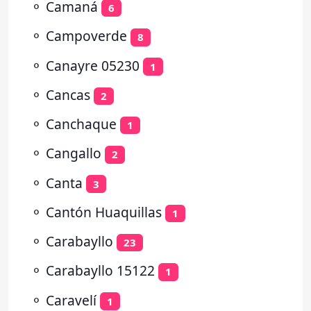
⚬
Camaná
6
⚬
Campoverde
8
⚬
Canayre 05230
1
⚬
Cancas
2
⚬
Canchaque
1
⚬
Cangallo
2
⚬
Canta
3
⚬
Cantón Huaquillas
1
⚬
Carabayllo
23
⚬
Carabayllo 15122
1
⚬
Caravelí
1