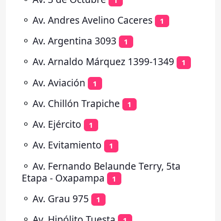
⚬
Av. Andres Avelino Caceres
1
⚬
Av. Argentina 3093
1
⚬
Av. Arnaldo Márquez 1399-1349
1
⚬
Av. Aviación
1
⚬
Av. Chillón Trapiche
1
⚬
Av. Ejército
1
⚬
Av. Evitamiento
1
⚬
Av. Fernando Belaunde Terry, 5ta
Etapa - Oxapampa
1
⚬
Av. Grau 975
1
⚬
Av. Hipólito Tuesta
1