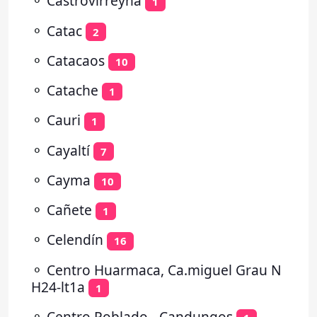
⚬
Castrovirreyna
1
⚬
Catac
2
⚬
Catacaos
10
⚬
Catache
1
⚬
Cauri
1
⚬
Cayaltí
7
⚬
Cayma
10
⚬
Cañete
1
⚬
Celendín
16
⚬
Centro Huarmaca, Ca.miguel Grau N
H24-lt1a
1
⚬
Centro Poblado - Candungos