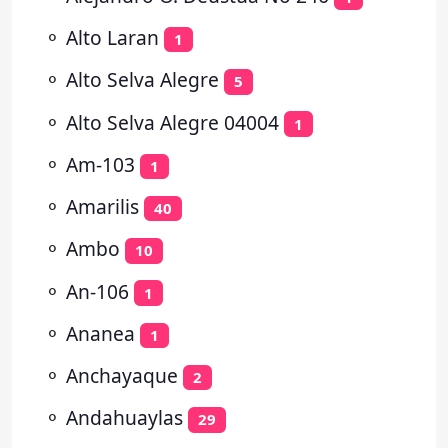
⚬
Alto Laran
1
⚬
Alto Selva Alegre
5
⚬
Alto Selva Alegre 04004
1
⚬
Am-103
1
⚬
Amarilis
40
⚬
Ambo
10
⚬
An-106
1
⚬
Ananea
1
⚬
Anchayaque
2
⚬
Andahuaylas
29