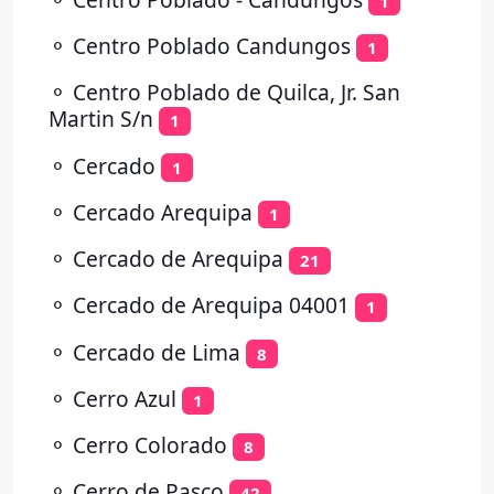
1
⚬
Centro Poblado Candungos
1
⚬
Centro Poblado de Quilca, Jr. San
Martin S/n
1
⚬
Cercado
1
⚬
Cercado Arequipa
1
⚬
Cercado de Arequipa
21
⚬
Cercado de Arequipa 04001
1
⚬
Cercado de Lima
8
⚬
Cerro Azul
1
⚬
Cerro Colorado
8
⚬
Cerro de Pasco
42