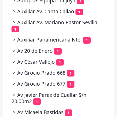
⚬
Autop. Arequipa - la Joya
1
⚬
Auxiliar Av. Canta Callao
1
⚬
Auxiliar Av. Mariano Pastor Sevilla
1
⚬
Auxiliar Panamericana Nte.
1
⚬
Av 20 de Enero
1
⚬
Av César Vallejo
1
⚬
Av Grocio Prado 668
1
⚬
Av Grocio Prado 677
1
⚬
Av Javier Perez de Cuellar S/n
20.00m2
1
⚬
Av Micaela Bastidas
1