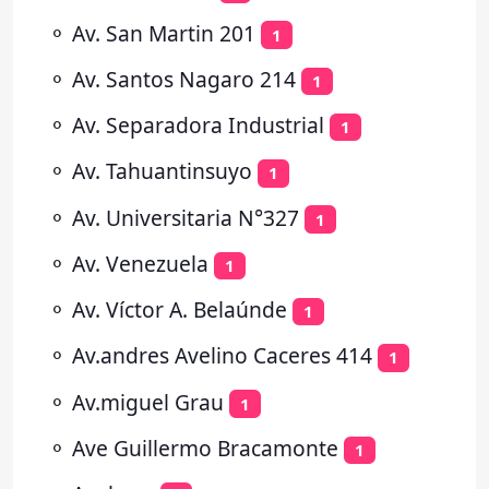
⚬
Av. San Martin 201
1
⚬
Av. Santos Nagaro 214
1
⚬
Av. Separadora Industrial
1
⚬
Av. Tahuantinsuyo
1
⚬
Av. Universitaria N°327
1
⚬
Av. Venezuela
1
⚬
Av. Víctor A. Belaúnde
1
⚬
Av.andres Avelino Caceres 414
1
⚬
Av.miguel Grau
1
⚬
Ave Guillermo Bracamonte
1