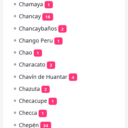
⚬
Chamaya
1
⚬
Chancay
16
⚬
Chancaybaños
2
⚬
Chango Peru
1
⚬
Chao
1
⚬
Characato
2
⚬
Chavín de Huantar
4
⚬
Chazuta
2
⚬
Checacupe
1
⚬
Checca
1
⚬
Chepén
34