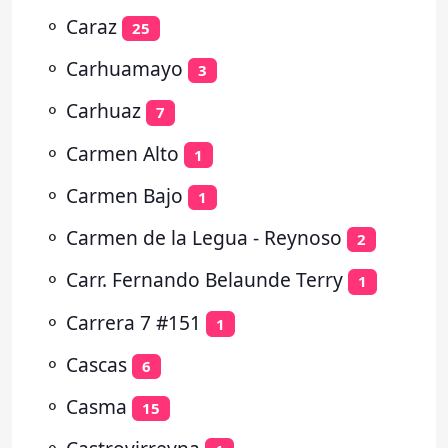
⚬
Caraz
25
⚬
Carhuamayo
3
⚬
Carhuaz
7
⚬
Carmen Alto
1
⚬
Carmen Bajo
1
⚬
Carmen de la Legua - Reynoso
2
⚬
Carr. Fernando Belaunde Terry
1
⚬
Carrera 7 #151
1
⚬
Cascas
6
⚬
Casma
15