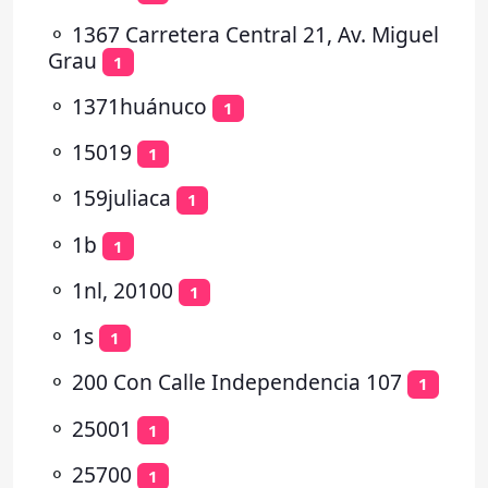
⚬
1367 Carretera Central 21, Av. Miguel
Grau
1
⚬
1371huánuco
1
⚬
15019
1
⚬
159juliaca
1
⚬
1b
1
⚬
1nl, 20100
1
⚬
1s
1
⚬
200 Con Calle Independencia 107
1
⚬
25001
1
⚬
25700
1