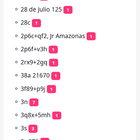
⚬
28 de Julio 125
1
⚬
28c
1
⚬
2p6c+qf2, Jr Amazonas
1
⚬
2p6f+v3h
1
⚬
2rx9+2gq
1
⚬
38a 21670
1
⚬
3f89+p9j
1
⚬
3n
7
⚬
3q8x+5mh
1
⚬
3s
3