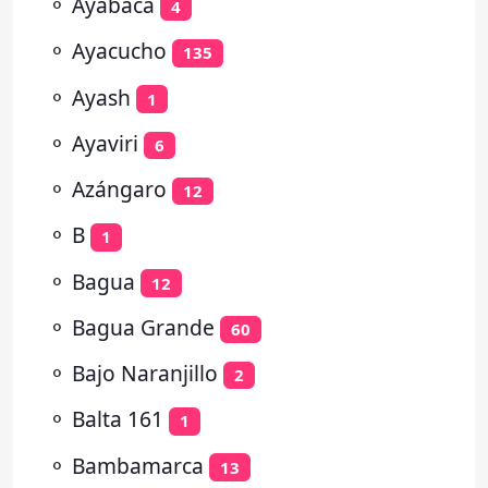
⚬
Ayabaca
4
⚬
Ayacucho
135
⚬
Ayash
1
⚬
Ayaviri
6
⚬
Azángaro
12
⚬
B
1
⚬
Bagua
12
⚬
Bagua Grande
60
⚬
Bajo Naranjillo
2
⚬
Balta 161
1
⚬
Bambamarca
13