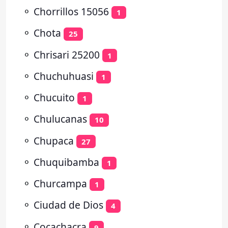
⚬
Chorrillos 15056
1
⚬
Chota
25
⚬
Chrisari 25200
1
⚬
Chuchuhuasi
1
⚬
Chucuito
1
⚬
Chulucanas
10
⚬
Chupaca
27
⚬
Chuquibamba
1
⚬
Churcampa
1
⚬
Ciudad de Dios
4
⚬
Cocachacra
9