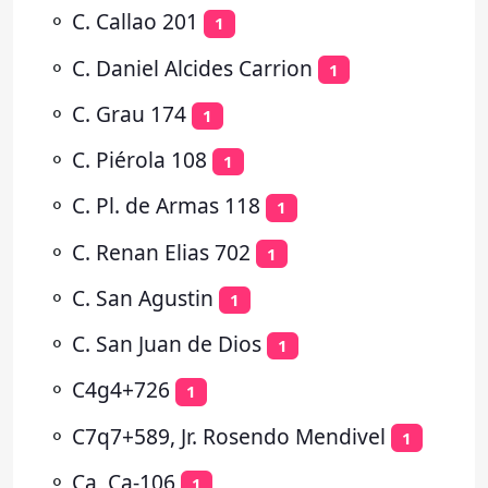
⚬
C. Callao 201
1
⚬
C. Daniel Alcides Carrion
1
⚬
C. Grau 174
1
⚬
C. Piérola 108
1
⚬
C. Pl. de Armas 118
1
⚬
C. Renan Elias 702
1
⚬
C. San Agustin
1
⚬
C. San Juan de Dios
1
⚬
C4g4+726
1
⚬
C7q7+589, Jr. Rosendo Mendivel
1
⚬
Ca, Ca-106
1