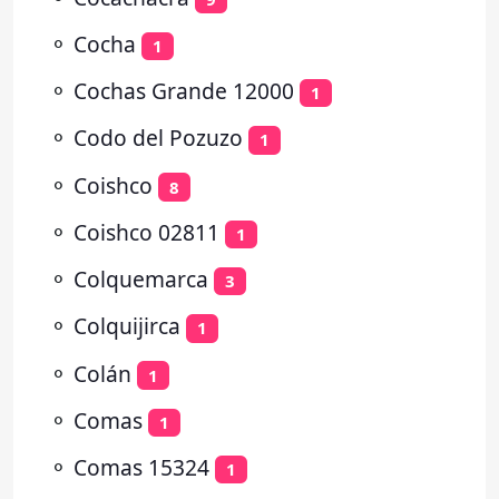
⚬
Cocha
1
⚬
Cochas Grande 12000
1
⚬
Codo del Pozuzo
1
⚬
Coishco
8
⚬
Coishco 02811
1
⚬
Colquemarca
3
⚬
Colquijirca
1
⚬
Colán
1
⚬
Comas
1
⚬
Comas 15324
1