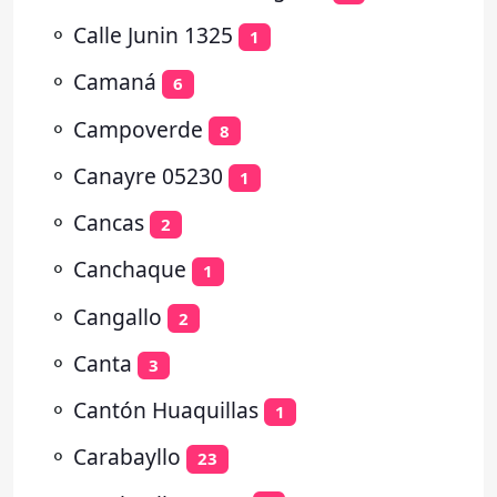
⚬
Calle Junin 1325
1
⚬
Camaná
6
⚬
Campoverde
8
⚬
Canayre 05230
1
⚬
Cancas
2
⚬
Canchaque
1
⚬
Cangallo
2
⚬
Canta
3
⚬
Cantón Huaquillas
1
⚬
Carabayllo
23