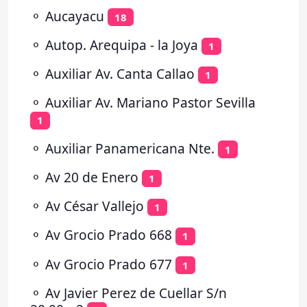
⚬
Aucayacu
18
⚬
Autop. Arequipa - la Joya
1
⚬
Auxiliar Av. Canta Callao
1
⚬
Auxiliar Av. Mariano Pastor Sevilla
1
⚬
Auxiliar Panamericana Nte.
1
⚬
Av 20 de Enero
1
⚬
Av César Vallejo
1
⚬
Av Grocio Prado 668
1
⚬
Av Grocio Prado 677
1
⚬
Av Javier Perez de Cuellar S/n