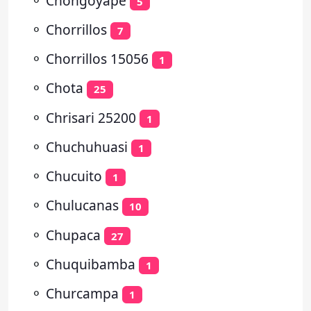
⚬
Chongoyape
5
⚬
Chorrillos
7
⚬
Chorrillos 15056
1
⚬
Chota
25
⚬
Chrisari 25200
1
⚬
Chuchuhuasi
1
⚬
Chucuito
1
⚬
Chulucanas
10
⚬
Chupaca
27
⚬
Chuquibamba
1
⚬
Churcampa
1