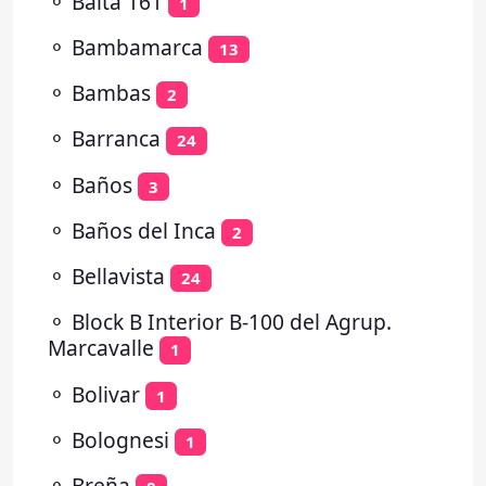
⚬
Balta 161
1
⚬
Bambamarca
13
⚬
Bambas
2
⚬
Barranca
24
⚬
Baños
3
⚬
Baños del Inca
2
⚬
Bellavista
24
⚬
Block B Interior B-100 del Agrup.
Marcavalle
1
⚬
Bolivar
1
⚬
Bolognesi
1
⚬
Breña