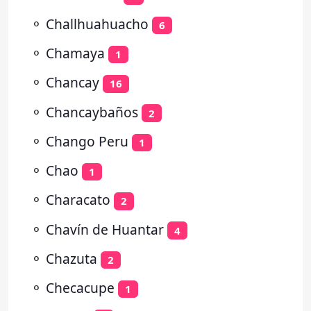
⚬
Challhuahuacho
6
⚬
Chamaya
1
⚬
Chancay
16
⚬
Chancaybaños
2
⚬
Chango Peru
1
⚬
Chao
1
⚬
Characato
2
⚬
Chavín de Huantar
4
⚬
Chazuta
2
⚬
Checacupe
1