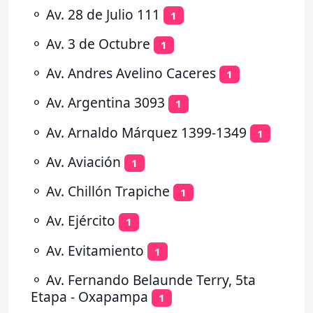
⚬
Av. 28 de Julio 111
1
⚬
Av. 3 de Octubre
1
⚬
Av. Andres Avelino Caceres
1
⚬
Av. Argentina 3093
1
⚬
Av. Arnaldo Márquez 1399-1349
1
⚬
Av. Aviación
1
⚬
Av. Chillón Trapiche
1
⚬
Av. Ejército
1
⚬
Av. Evitamiento
1
⚬
Av. Fernando Belaunde Terry, 5ta
Etapa - Oxapampa
1