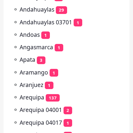
⚬
Andahuaylas
29
⚬
Andahuaylas 03701
1
⚬
Andoas
1
⚬
Angasmarca
1
⚬
Apata
3
⚬
Aramango
1
⚬
Aranjuez
1
⚬
Arequipa
137
⚬
Arequipa 04001
2
⚬
Arequipa 04017
1