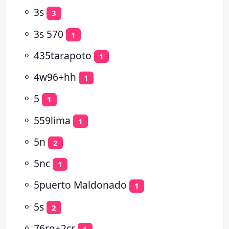
⚬
3s
3
⚬
3s 570
1
⚬
435tarapoto
1
⚬
4w96+hh
1
⚬
5
1
⚬
559lima
1
⚬
5n
2
⚬
5nc
1
⚬
5puerto Maldonado
1
⚬
5s
2
⚬
76rg+2cr
1