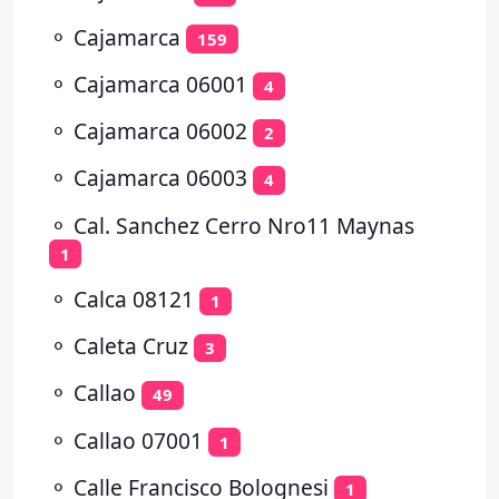
⚬
Cajamarca
159
⚬
Cajamarca 06001
4
⚬
Cajamarca 06002
2
⚬
Cajamarca 06003
4
⚬
Cal. Sanchez Cerro Nro11 Maynas
1
⚬
Calca 08121
1
⚬
Caleta Cruz
3
⚬
Callao
49
⚬
Callao 07001
1
⚬
Calle Francisco Bolognesi
1