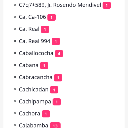
⚬
C7q7+589, Jr. Rosendo Mendivel
1
⚬
Ca, Ca-106
1
⚬
Ca. Real
1
⚬
Ca. Real 994
1
⚬
Caballococha
4
⚬
Cabana
1
⚬
Cabracancha
1
⚬
Cachicadan
1
⚬
Cachipampa
1
⚬
Cachora
1
⚬
Cajabamba
13