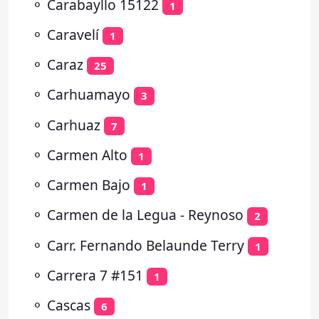
⚬
Carabayllo 15122
1
⚬
Caravelí
1
⚬
Caraz
25
⚬
Carhuamayo
3
⚬
Carhuaz
7
⚬
Carmen Alto
1
⚬
Carmen Bajo
1
⚬
Carmen de la Legua - Reynoso
2
⚬
Carr. Fernando Belaunde Terry
1
⚬
Carrera 7 #151
1
⚬
Cascas
6