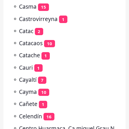
⚬
Casma
15
⚬
Castrovirreyna
1
⚬
Catac
2
⚬
Catacaos
10
⚬
Catache
1
⚬
Cauri
1
⚬
Cayaltí
7
⚬
Cayma
10
⚬
Cañete
1
⚬
Celendín
16
⚬
Centro Huarmaca, Ca.miguel Grau N