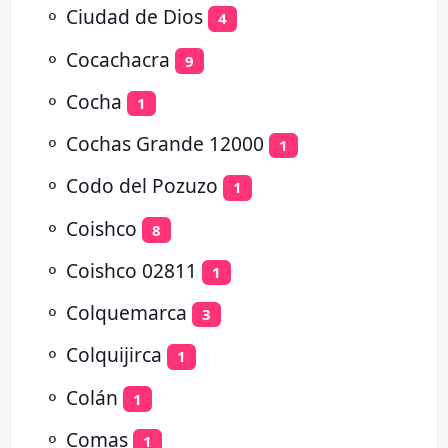
⚬
Ciudad de Dios
4
⚬
Cocachacra
9
⚬
Cocha
1
⚬
Cochas Grande 12000
1
⚬
Codo del Pozuzo
1
⚬
Coishco
8
⚬
Coishco 02811
1
⚬
Colquemarca
3
⚬
Colquijirca
1
⚬
Colán
1
⚬
Comas
1