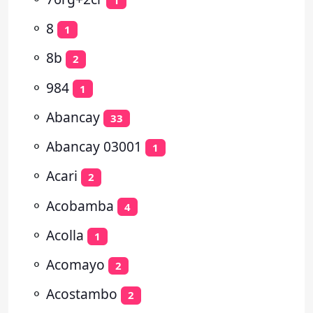
⚬
8
1
⚬
8b
2
⚬
984
1
⚬
Abancay
33
⚬
Abancay 03001
1
⚬
Acari
2
⚬
Acobamba
4
⚬
Acolla
1
⚬
Acomayo
2
⚬
Acostambo
2