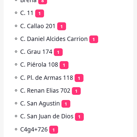
8
⚬
C. 11
1
⚬
C. Callao 201
1
⚬
C. Daniel Alcides Carrion
1
⚬
C. Grau 174
1
⚬
C. Piérola 108
1
⚬
C. Pl. de Armas 118
1
⚬
C. Renan Elias 702
1
⚬
C. San Agustin
1
⚬
C. San Juan de Dios
1
⚬
C4g4+726
1