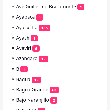
⚬
Ave Guillermo Bracamonte
1
⚬
Ayabaca
4
⚬
Ayacucho
135
⚬
Ayash
1
⚬
Ayaviri
6
⚬
Azángaro
12
⚬
B
1
⚬
Bagua
12
⚬
Bagua Grande
60
⚬
Bajo Naranjillo
2