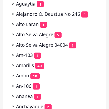
⚬
Aguaytia
1
⚬
Alejandro O. Deustua No 246
1
⚬
Alto Laran
1
⚬
Alto Selva Alegre
5
⚬
Alto Selva Alegre 04004
1
⚬
Am-103
1
⚬
Amarilis
40
⚬
Ambo
10
⚬
An-106
1
⚬
Ananea
1
⚬
Anchayaque
2