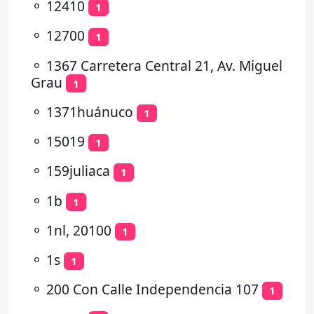
⚬
12410
1
⚬
12700
1
⚬
1367 Carretera Central 21, Av. Miguel
Grau
1
⚬
1371huánuco
1
⚬
15019
1
⚬
159juliaca
1
⚬
1b
1
⚬
1nl, 20100
1
⚬
1s
1
⚬
200 Con Calle Independencia 107
1