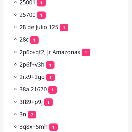
⚬
25001
1
⚬
25700
1
⚬
28 de Julio 125
1
⚬
28c
1
⚬
2p6c+qf2, Jr Amazonas
1
⚬
2p6f+v3h
1
⚬
2rx9+2gq
1
⚬
38a 21670
1
⚬
3f89+p9j
1
⚬
3n
7
⚬
3q8x+5mh
1