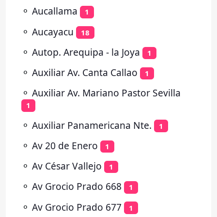
⚬
Aucallama
1
⚬
Aucayacu
18
⚬
Autop. Arequipa - la Joya
1
⚬
Auxiliar Av. Canta Callao
1
⚬
Auxiliar Av. Mariano Pastor Sevilla
1
⚬
Auxiliar Panamericana Nte.
1
⚬
Av 20 de Enero
1
⚬
Av César Vallejo
1
⚬
Av Grocio Prado 668
1
⚬
Av Grocio Prado 677
1