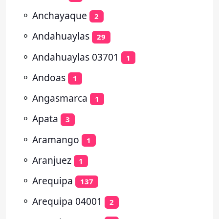
⚬
Anchayaque
2
⚬
Andahuaylas
29
⚬
Andahuaylas 03701
1
⚬
Andoas
1
⚬
Angasmarca
1
⚬
Apata
3
⚬
Aramango
1
⚬
Aranjuez
1
⚬
Arequipa
137
⚬
Arequipa 04001
2