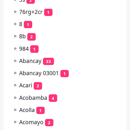
⚬
76rg+2cr
1
⚬
8
1
⚬
8b
2
⚬
984
1
⚬
Abancay
33
⚬
Abancay 03001
1
⚬
Acari
2
⚬
Acobamba
4
⚬
Acolla
1
⚬
Acomayo
2