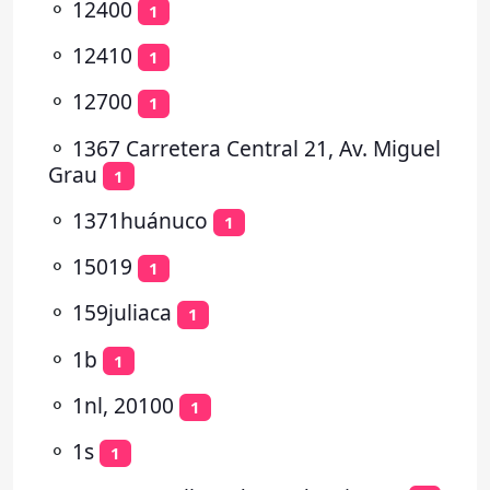
⚬
12400
1
⚬
12410
1
⚬
12700
1
⚬
1367 Carretera Central 21, Av. Miguel
Grau
1
⚬
1371huánuco
1
⚬
15019
1
⚬
159juliaca
1
⚬
1b
1
⚬
1nl, 20100
1
⚬
1s
1