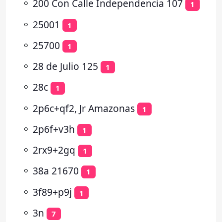
⚬
200 Con Calle Independencia 107
1
⚬
25001
1
⚬
25700
1
⚬
28 de Julio 125
1
⚬
28c
1
⚬
2p6c+qf2, Jr Amazonas
1
⚬
2p6f+v3h
1
⚬
2rx9+2gq
1
⚬
38a 21670
1
⚬
3f89+p9j
1
⚬
3n
7