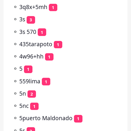
⚬
3q8x+5mh
1
⚬
3s
3
⚬
3s 570
1
⚬
435tarapoto
1
⚬
4w96+hh
1
⚬
5
1
⚬
559lima
1
⚬
5n
2
⚬
5nc
1
⚬
5puerto Maldonado
1
⚬
5s
2