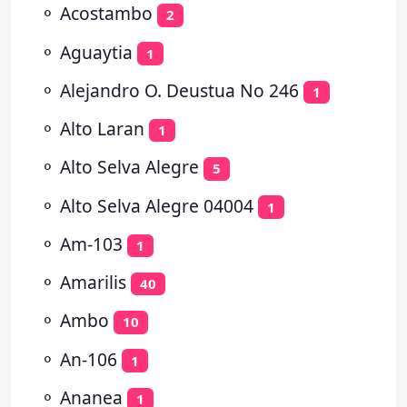
⚬
Acostambo
2
⚬
Aguaytia
1
⚬
Alejandro O. Deustua No 246
1
⚬
Alto Laran
1
⚬
Alto Selva Alegre
5
⚬
Alto Selva Alegre 04004
1
⚬
Am-103
1
⚬
Amarilis
40
⚬
Ambo
10
⚬
An-106
1
⚬
Ananea
1