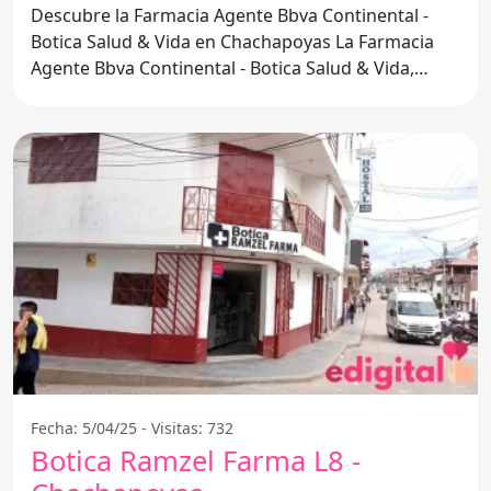
Chachapoyas
Descubre la Farmacia Agente Bbva Continental -
Botica Salud & Vida en Chachapoyas La Farmacia
Agente Bbva Continental - Botica Salud & Vida,
ubicada en el
Fecha: 5/04/25 - Visitas: 732
Botica Ramzel Farma L8 -