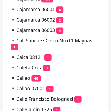
⚬
Cajamarca 06001
4
⚬
Cajamarca 06002
2
⚬
Cajamarca 06003
4
⚬
Cal. Sanchez Cerro Nro11 Maynas
1
⚬
Calca 08121
1
⚬
Caleta Cruz
3
⚬
Callao
49
⚬
Callao 07001
1
⚬
Calle Francisco Bolognesi
1
⚬
Calle Junin 1325
1