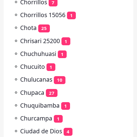
⚬
Chorrillos
7
⚬
Chorrillos 15056
1
⚬
Chota
25
⚬
Chrisari 25200
1
⚬
Chuchuhuasi
1
⚬
Chucuito
1
⚬
Chulucanas
10
⚬
Chupaca
27
⚬
Chuquibamba
1
⚬
Churcampa
1
⚬
Ciudad de Dios
4