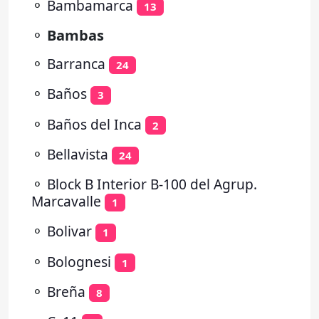
⚬
Bambamarca
13
⚬
Bambas
⚬
Barranca
24
⚬
Baños
3
⚬
Baños del Inca
2
⚬
Bellavista
24
⚬
Block B Interior B-100 del Agrup.
Marcavalle
1
⚬
Bolivar
1
⚬
Bolognesi
1
⚬
Breña
8