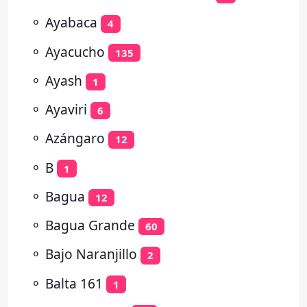
⚬
Ayabaca
4
⚬
Ayacucho
135
⚬
Ayash
1
⚬
Ayaviri
6
⚬
Azángaro
12
⚬
B
1
⚬
Bagua
12
⚬
Bagua Grande
60
⚬
Bajo Naranjillo
2
⚬
Balta 161
1