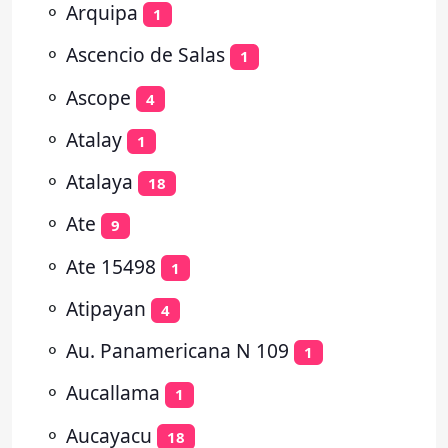
⚬
Arquipa
1
⚬
Ascencio de Salas
1
⚬
Ascope
4
⚬
Atalay
1
⚬
Atalaya
18
⚬
Ate
9
⚬
Ate 15498
1
⚬
Atipayan
4
⚬
Au. Panamericana N 109
1
⚬
Aucallama
1
⚬
Aucayacu
18