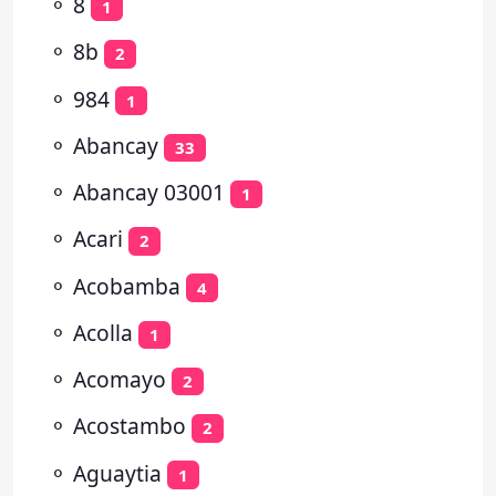
⚬
8
1
⚬
8b
2
⚬
984
1
⚬
Abancay
33
⚬
Abancay 03001
1
⚬
Acari
2
⚬
Acobamba
4
⚬
Acolla
1
⚬
Acomayo
2
⚬
Acostambo
2
⚬
Aguaytia
1