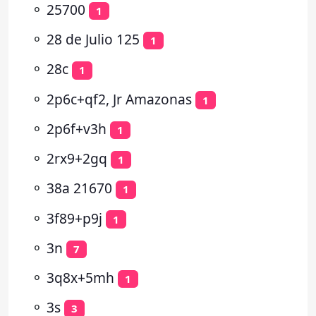
⚬
25700
1
⚬
28 de Julio 125
1
⚬
28c
1
⚬
2p6c+qf2, Jr Amazonas
1
⚬
2p6f+v3h
1
⚬
2rx9+2gq
1
⚬
38a 21670
1
⚬
3f89+p9j
1
⚬
3n
7
⚬
3q8x+5mh
1
⚬
3s
3