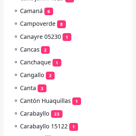
⚬
Camaná
6
⚬
Campoverde
8
⚬
Canayre 05230
1
⚬
Cancas
2
⚬
Canchaque
1
⚬
Cangallo
2
⚬
Canta
3
⚬
Cantón Huaquillas
1
⚬
Carabayllo
23
⚬
Carabayllo 15122
1