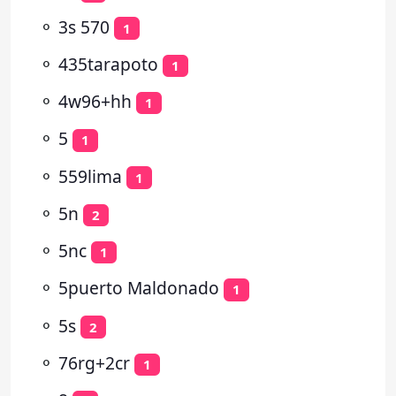
⚬
3s 570
1
⚬
435tarapoto
1
⚬
4w96+hh
1
⚬
5
1
⚬
559lima
1
⚬
5n
2
⚬
5nc
1
⚬
5puerto Maldonado
1
⚬
5s
2
⚬
76rg+2cr
1