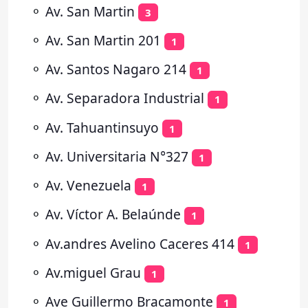
⚬
Av. San Martin
3
⚬
Av. San Martin 201
1
⚬
Av. Santos Nagaro 214
1
⚬
Av. Separadora Industrial
1
⚬
Av. Tahuantinsuyo
1
⚬
Av. Universitaria N°327
1
⚬
Av. Venezuela
1
⚬
Av. Víctor A. Belaúnde
1
⚬
Av.andres Avelino Caceres 414
1
⚬
Av.miguel Grau
1
⚬
Ave Guillermo Bracamonte
1