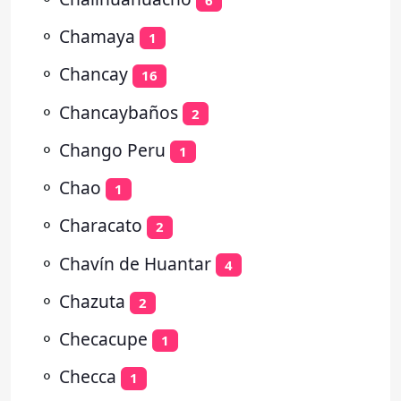
⚬
Chamaya
1
⚬
Chancay
16
⚬
Chancaybaños
2
⚬
Chango Peru
1
⚬
Chao
1
⚬
Characato
2
⚬
Chavín de Huantar
4
⚬
Chazuta
2
⚬
Checacupe
1
⚬
Checca
1