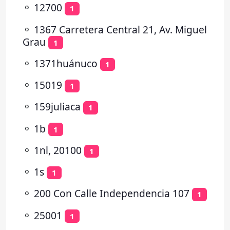
⚬
12700
1
⚬
1367 Carretera Central 21, Av. Miguel
Grau
1
⚬
1371huánuco
1
⚬
15019
1
⚬
159juliaca
1
⚬
1b
1
⚬
1nl, 20100
1
⚬
1s
1
⚬
200 Con Calle Independencia 107
1
⚬
25001
1