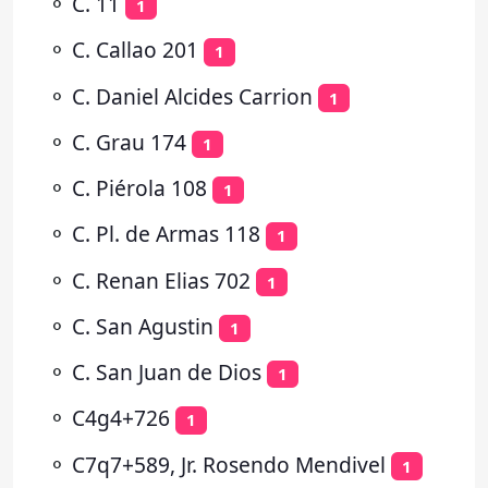
⚬
C. 11
1
⚬
C. Callao 201
1
⚬
C. Daniel Alcides Carrion
1
⚬
C. Grau 174
1
⚬
C. Piérola 108
1
⚬
C. Pl. de Armas 118
1
⚬
C. Renan Elias 702
1
⚬
C. San Agustin
1
⚬
C. San Juan de Dios
1
⚬
C4g4+726
1
⚬
C7q7+589, Jr. Rosendo Mendivel
1