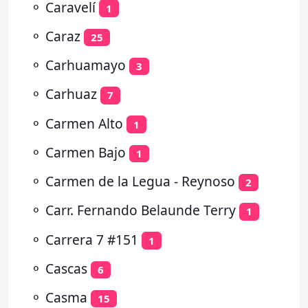
⚬
Caravelí
1
⚬
Caraz
25
⚬
Carhuamayo
3
⚬
Carhuaz
7
⚬
Carmen Alto
1
⚬
Carmen Bajo
1
⚬
Carmen de la Legua - Reynoso
2
⚬
Carr. Fernando Belaunde Terry
1
⚬
Carrera 7 #151
1
⚬
Cascas
6
⚬
Casma
15