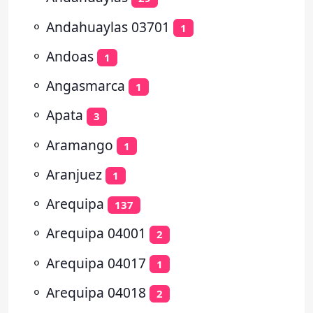
⚬
Andahuaylas 03701
1
⚬
Andoas
1
⚬
Angasmarca
1
⚬
Apata
3
⚬
Aramango
1
⚬
Aranjuez
1
⚬
Arequipa
137
⚬
Arequipa 04001
2
⚬
Arequipa 04017
1
⚬
Arequipa 04018
2