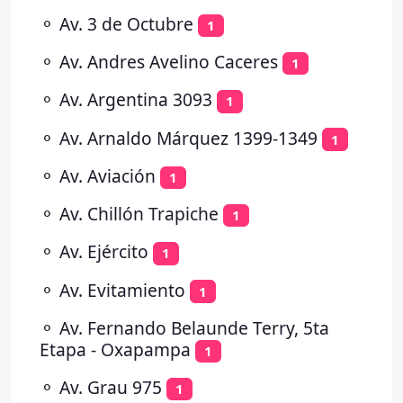
⚬
Av. 3 de Octubre
1
⚬
Av. Andres Avelino Caceres
1
⚬
Av. Argentina 3093
1
⚬
Av. Arnaldo Márquez 1399-1349
1
⚬
Av. Aviación
1
⚬
Av. Chillón Trapiche
1
⚬
Av. Ejército
1
⚬
Av. Evitamiento
1
⚬
Av. Fernando Belaunde Terry, 5ta
Etapa - Oxapampa
1
⚬
Av. Grau 975
1