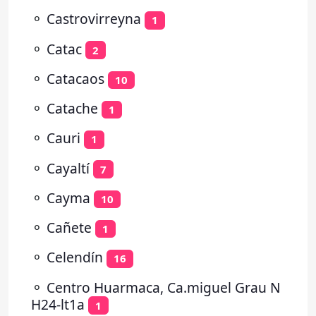
⚬
Castrovirreyna
1
⚬
Catac
2
⚬
Catacaos
10
⚬
Catache
1
⚬
Cauri
1
⚬
Cayaltí
7
⚬
Cayma
10
⚬
Cañete
1
⚬
Celendín
16
⚬
Centro Huarmaca, Ca.miguel Grau N
H24-lt1a
1