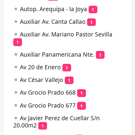
⚬
Autop. Arequipa - la Joya
1
⚬
Auxiliar Av. Canta Callao
1
⚬
Auxiliar Av. Mariano Pastor Sevilla
1
⚬
Auxiliar Panamericana Nte.
1
⚬
Av 20 de Enero
1
⚬
Av César Vallejo
1
⚬
Av Grocio Prado 668
1
⚬
Av Grocio Prado 677
1
⚬
Av Javier Perez de Cuellar S/n
20.00m2
1