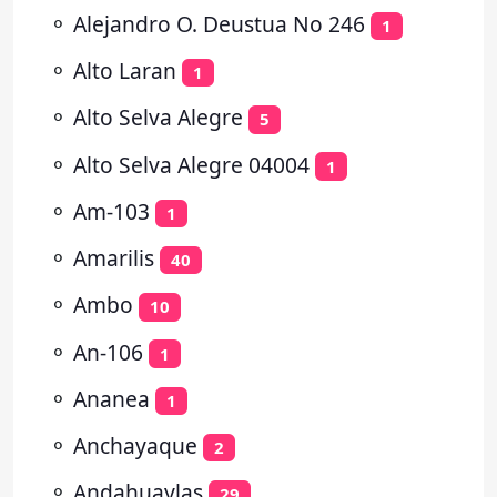
⚬
Alejandro O. Deustua No 246
1
⚬
Alto Laran
1
⚬
Alto Selva Alegre
5
⚬
Alto Selva Alegre 04004
1
⚬
Am-103
1
⚬
Amarilis
40
⚬
Ambo
10
⚬
An-106
1
⚬
Ananea
1
⚬
Anchayaque
2
⚬
Andahuaylas
29