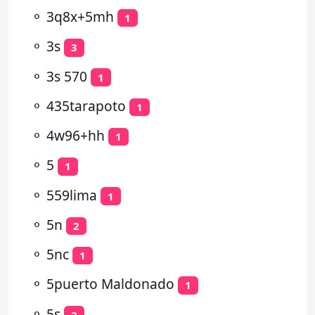
⚬
3q8x+5mh
1
⚬
3s
3
⚬
3s 570
1
⚬
435tarapoto
1
⚬
4w96+hh
1
⚬
5
1
⚬
559lima
1
⚬
5n
2
⚬
5nc
1
⚬
5puerto Maldonado
1
⚬
5s
2