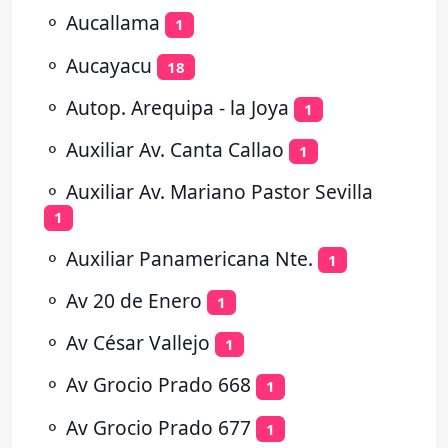
⚬
Aucallama
1
⚬
Aucayacu
18
⚬
Autop. Arequipa - la Joya
1
⚬
Auxiliar Av. Canta Callao
1
⚬
Auxiliar Av. Mariano Pastor Sevilla
1
⚬
Auxiliar Panamericana Nte.
1
⚬
Av 20 de Enero
1
⚬
Av César Vallejo
1
⚬
Av Grocio Prado 668
1
⚬
Av Grocio Prado 677
1