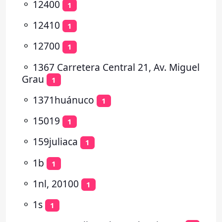
⚬
12400
1
⚬
12410
1
⚬
12700
1
⚬
1367 Carretera Central 21, Av. Miguel
Grau
1
⚬
1371huánuco
1
⚬
15019
1
⚬
159juliaca
1
⚬
1b
1
⚬
1nl, 20100
1
⚬
1s
1