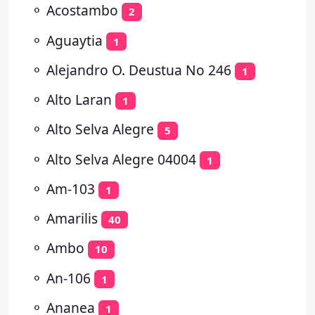
⚬
Acostambo
2
⚬
Aguaytia
1
⚬
Alejandro O. Deustua No 246
1
⚬
Alto Laran
1
⚬
Alto Selva Alegre
5
⚬
Alto Selva Alegre 04004
1
⚬
Am-103
1
⚬
Amarilis
40
⚬
Ambo
10
⚬
An-106
1
⚬
Ananea
1