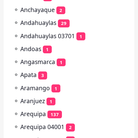
⚬
Anchayaque
2
⚬
Andahuaylas
29
⚬
Andahuaylas 03701
1
⚬
Andoas
1
⚬
Angasmarca
1
⚬
Apata
3
⚬
Aramango
1
⚬
Aranjuez
1
⚬
Arequipa
137
⚬
Arequipa 04001
2