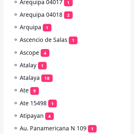
⚬
Arequipa 04017
1
⚬
Arequipa 04018
2
⚬
Arquipa
1
⚬
Ascencio de Salas
1
⚬
Ascope
4
⚬
Atalay
1
⚬
Atalaya
18
⚬
Ate
9
⚬
Ate 15498
1
⚬
Atipayan
4
⚬
Au. Panamericana N 109
1