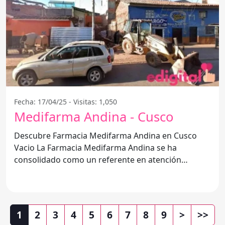
Fecha: 17/04/25 - Visitas: 1,050
Medifarma Andina - Cusco
Descubre Farmacia Medifarma Andina en Cusco
Vacio La Farmacia Medifarma Andina se ha
consolidado como un referente en atención
farmacéutica en la región de
1
2
3
4
5
6
7
8
9
>
>>