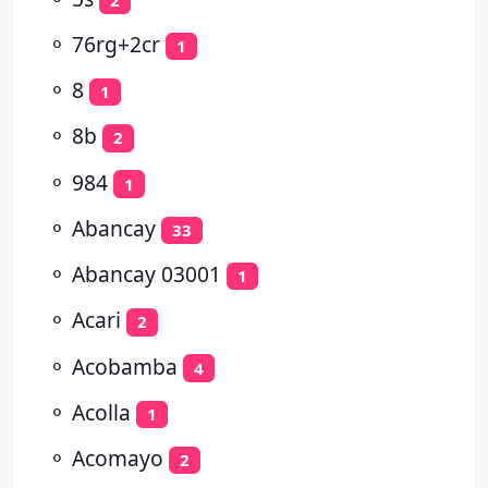
⚬
76rg+2cr
1
⚬
8
1
⚬
8b
2
⚬
984
1
⚬
Abancay
33
⚬
Abancay 03001
1
⚬
Acari
2
⚬
Acobamba
4
⚬
Acolla
1
⚬
Acomayo
2