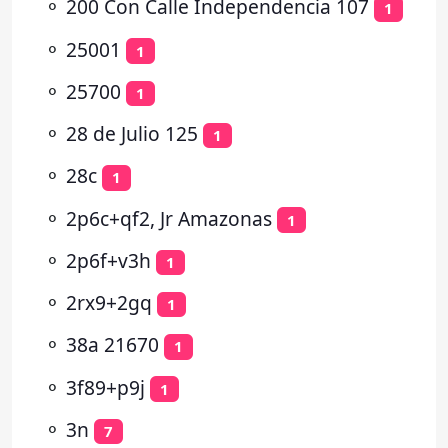
⚬
200 Con Calle Independencia 107
1
⚬
25001
1
⚬
25700
1
⚬
28 de Julio 125
1
⚬
28c
1
⚬
2p6c+qf2, Jr Amazonas
1
⚬
2p6f+v3h
1
⚬
2rx9+2gq
1
⚬
38a 21670
1
⚬
3f89+p9j
1
⚬
3n
7