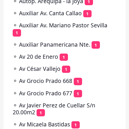
⚬
Autop. Arequipa - la Joya
1
⚬
Auxiliar Av. Canta Callao
1
⚬
Auxiliar Av. Mariano Pastor Sevilla
1
⚬
Auxiliar Panamericana Nte.
1
⚬
Av 20 de Enero
1
⚬
Av César Vallejo
1
⚬
Av Grocio Prado 668
1
⚬
Av Grocio Prado 677
1
⚬
Av Javier Perez de Cuellar S/n
20.00m2
1
⚬
Av Micaela Bastidas
1