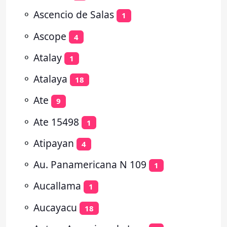
⚬
Ascencio de Salas
1
⚬
Ascope
4
⚬
Atalay
1
⚬
Atalaya
18
⚬
Ate
9
⚬
Ate 15498
1
⚬
Atipayan
4
⚬
Au. Panamericana N 109
1
⚬
Aucallama
1
⚬
Aucayacu
18