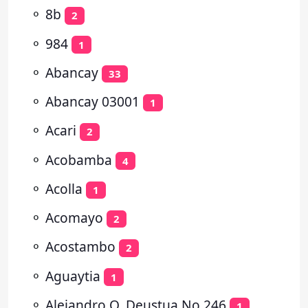
⚬
8b
2
⚬
984
1
⚬
Abancay
33
⚬
Abancay 03001
1
⚬
Acari
2
⚬
Acobamba
4
⚬
Acolla
1
⚬
Acomayo
2
⚬
Acostambo
2
⚬
Aguaytia
1
⚬
Alejandro O. Deustua No 246
1