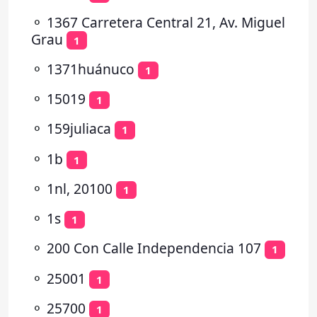
⚬
1367 Carretera Central 21, Av. Miguel
Grau
1
⚬
1371huánuco
1
⚬
15019
1
⚬
159juliaca
1
⚬
1b
1
⚬
1nl, 20100
1
⚬
1s
1
⚬
200 Con Calle Independencia 107
1
⚬
25001
1
⚬
25700
1