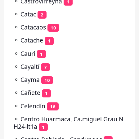
⚬
Castrovirreyna
1
⚬
Catac
2
⚬
Catacaos
10
⚬
Catache
1
⚬
Cauri
1
⚬
Cayaltí
7
⚬
Cayma
10
⚬
Cañete
1
⚬
Celendín
16
⚬
Centro Huarmaca, Ca.miguel Grau N
H24-lt1a
1