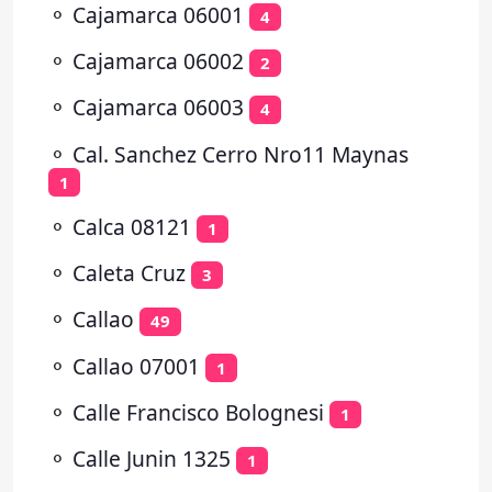
⚬
Cajamarca 06001
4
⚬
Cajamarca 06002
2
⚬
Cajamarca 06003
4
⚬
Cal. Sanchez Cerro Nro11 Maynas
1
⚬
Calca 08121
1
⚬
Caleta Cruz
3
⚬
Callao
49
⚬
Callao 07001
1
⚬
Calle Francisco Bolognesi
1
⚬
Calle Junin 1325
1