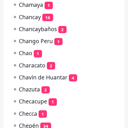
⚬
Chamaya
1
⚬
Chancay
16
⚬
Chancaybaños
2
⚬
Chango Peru
1
⚬
Chao
1
⚬
Characato
2
⚬
Chavín de Huantar
4
⚬
Chazuta
2
⚬
Checacupe
1
⚬
Checca
1
⚬
Chepén
34