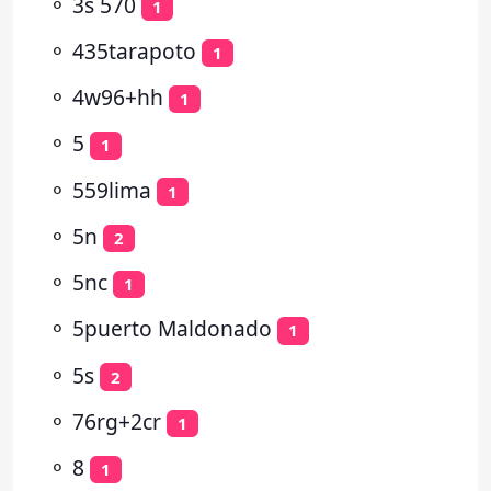
⚬
3s 570
1
⚬
435tarapoto
1
⚬
4w96+hh
1
⚬
5
1
⚬
559lima
1
⚬
5n
2
⚬
5nc
1
⚬
5puerto Maldonado
1
⚬
5s
2
⚬
76rg+2cr
1
⚬
8
1