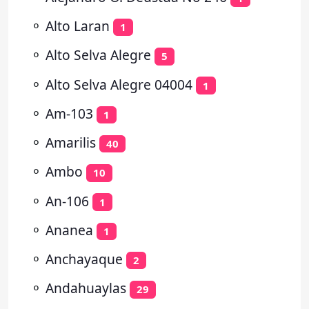
⚬
Alto Laran
1
⚬
Alto Selva Alegre
5
⚬
Alto Selva Alegre 04004
1
⚬
Am-103
1
⚬
Amarilis
40
⚬
Ambo
10
⚬
An-106
1
⚬
Ananea
1
⚬
Anchayaque
2
⚬
Andahuaylas
29