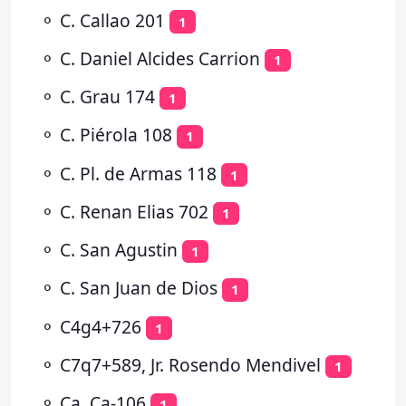
⚬
C. Callao 201
1
⚬
C. Daniel Alcides Carrion
1
⚬
C. Grau 174
1
⚬
C. Piérola 108
1
⚬
C. Pl. de Armas 118
1
⚬
C. Renan Elias 702
1
⚬
C. San Agustin
1
⚬
C. San Juan de Dios
1
⚬
C4g4+726
1
⚬
C7q7+589, Jr. Rosendo Mendivel
1
⚬
Ca, Ca-106
1