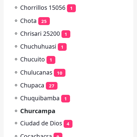
⚬
Chorrillos 15056
1
⚬
Chota
25
⚬
Chrisari 25200
1
⚬
Chuchuhuasi
1
⚬
Chucuito
1
⚬
Chulucanas
10
⚬
Chupaca
27
⚬
Chuquibamba
1
⚬
Churcampa
⚬
Ciudad de Dios
4
⚬
Cocachacra
9