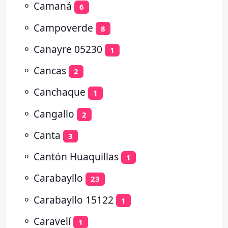
⚬
Camaná
6
⚬
Campoverde
8
⚬
Canayre 05230
1
⚬
Cancas
2
⚬
Canchaque
1
⚬
Cangallo
2
⚬
Canta
3
⚬
Cantón Huaquillas
1
⚬
Carabayllo
23
⚬
Carabayllo 15122
1
⚬
Caravelí
1