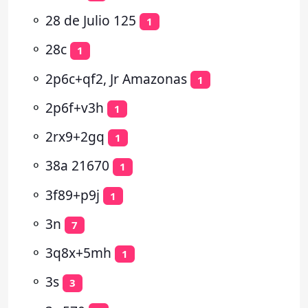
⚬
28 de Julio 125
1
⚬
28c
1
⚬
2p6c+qf2, Jr Amazonas
1
⚬
2p6f+v3h
1
⚬
2rx9+2gq
1
⚬
38a 21670
1
⚬
3f89+p9j
1
⚬
3n
7
⚬
3q8x+5mh
1
⚬
3s
3