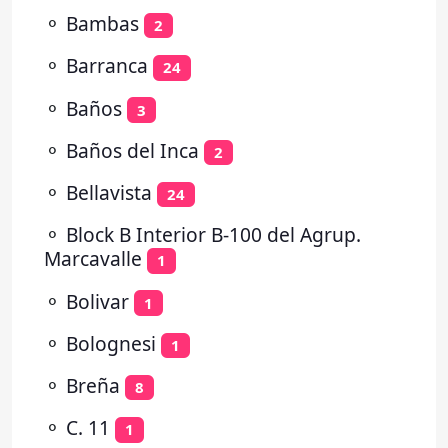
⚬
Bambas
2
⚬
Barranca
24
⚬
Baños
3
⚬
Baños del Inca
2
⚬
Bellavista
24
⚬
Block B Interior B-100 del Agrup.
Marcavalle
1
⚬
Bolivar
1
⚬
Bolognesi
1
⚬
Breña
8
⚬
C. 11
1