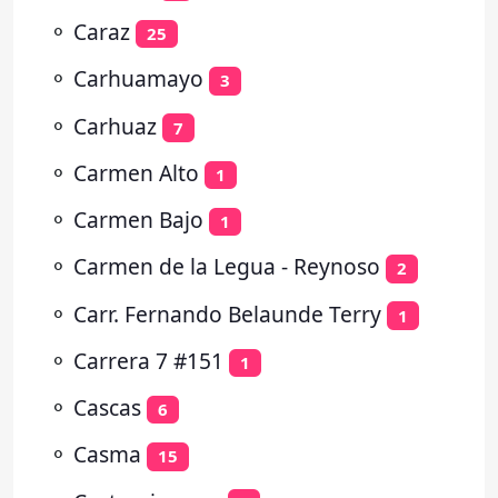
⚬
Caraz
25
⚬
Carhuamayo
3
⚬
Carhuaz
7
⚬
Carmen Alto
1
⚬
Carmen Bajo
1
⚬
Carmen de la Legua - Reynoso
2
⚬
Carr. Fernando Belaunde Terry
1
⚬
Carrera 7 #151
1
⚬
Cascas
6
⚬
Casma
15