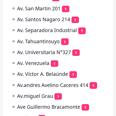
⚬
Av. San Martin 201
1
⚬
Av. Santos Nagaro 214
1
⚬
Av. Separadora Industrial
1
⚬
Av. Tahuantinsuyo
1
⚬
Av. Universitaria N°327
1
⚬
Av. Venezuela
1
⚬
Av. Víctor A. Belaúnde
1
⚬
Av.andres Avelino Caceres 414
1
⚬
Av.miguel Grau
1
⚬
Ave Guillermo Bracamonte
1