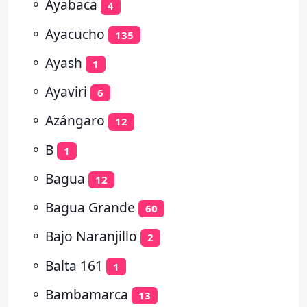
⚬
Ayabaca
4
⚬
Ayacucho
135
⚬
Ayash
1
⚬
Ayaviri
6
⚬
Azángaro
12
⚬
B
1
⚬
Bagua
12
⚬
Bagua Grande
60
⚬
Bajo Naranjillo
2
⚬
Balta 161
1
⚬
Bambamarca
13