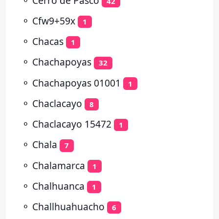
⚬
Cerro de Pasco
42
⚬
Cfw9+59x
1
⚬
Chacas
1
⚬
Chachapoyas
32
⚬
Chachapoyas 01001
1
⚬
Chaclacayo
8
⚬
Chaclacayo 15472
1
⚬
Chala
7
⚬
Chalamarca
1
⚬
Chalhuanca
1
⚬
Challhuahuacho
6