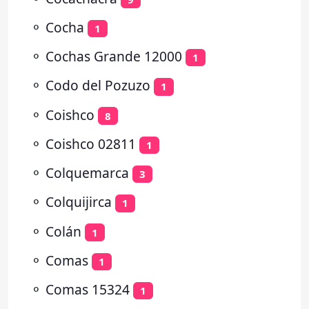
⚬
Cocha
1
⚬
Cochas Grande 12000
1
⚬
Codo del Pozuzo
1
⚬
Coishco
8
⚬
Coishco 02811
1
⚬
Colquemarca
3
⚬
Colquijirca
1
⚬
Colán
1
⚬
Comas
1
⚬
Comas 15324
1