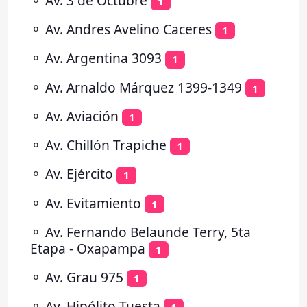
⚬
Av. 3 de Octubre
1
⚬
Av. Andres Avelino Caceres
1
⚬
Av. Argentina 3093
1
⚬
Av. Arnaldo Márquez 1399-1349
1
⚬
Av. Aviación
1
⚬
Av. Chillón Trapiche
1
⚬
Av. Ejército
1
⚬
Av. Evitamiento
1
⚬
Av. Fernando Belaunde Terry, 5ta
Etapa - Oxapampa
1
⚬
Av. Grau 975
1
⚬
Av. Hipólito Tuesta