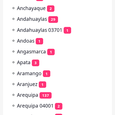
⚬
Anchayaque
2
⚬
Andahuaylas
29
⚬
Andahuaylas 03701
1
⚬
Andoas
1
⚬
Angasmarca
1
⚬
Apata
3
⚬
Aramango
1
⚬
Aranjuez
1
⚬
Arequipa
137
⚬
Arequipa 04001
2