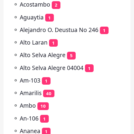
⚬
Acostambo
2
⚬
Aguaytia
1
⚬
Alejandro O. Deustua No 246
1
⚬
Alto Laran
1
⚬
Alto Selva Alegre
5
⚬
Alto Selva Alegre 04004
1
⚬
Am-103
1
⚬
Amarilis
40
⚬
Ambo
10
⚬
An-106
1
⚬
Ananea
1