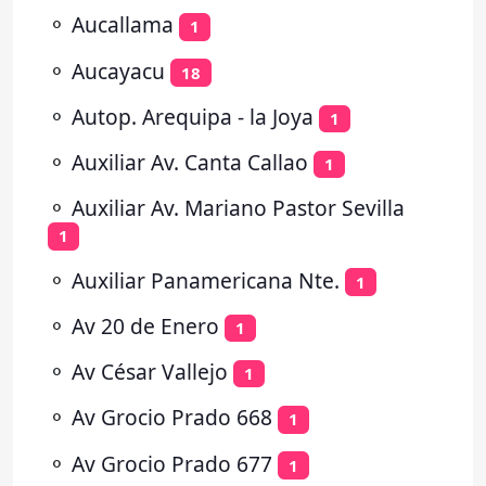
⚬
Aucallama
1
⚬
Aucayacu
18
⚬
Autop. Arequipa - la Joya
1
⚬
Auxiliar Av. Canta Callao
1
⚬
Auxiliar Av. Mariano Pastor Sevilla
1
⚬
Auxiliar Panamericana Nte.
1
⚬
Av 20 de Enero
1
⚬
Av César Vallejo
1
⚬
Av Grocio Prado 668
1
⚬
Av Grocio Prado 677
1