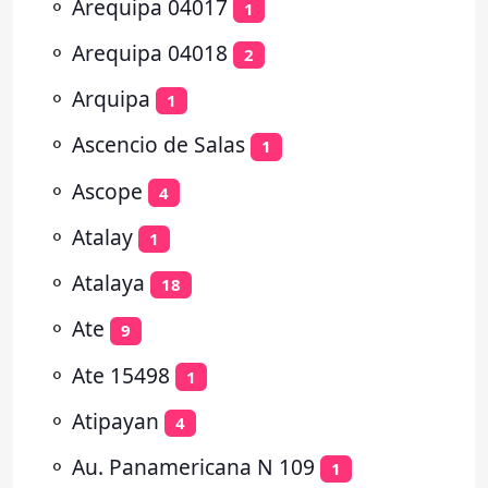
⚬
Arequipa 04017
1
⚬
Arequipa 04018
2
⚬
Arquipa
1
⚬
Ascencio de Salas
1
⚬
Ascope
4
⚬
Atalay
1
⚬
Atalaya
18
⚬
Ate
9
⚬
Ate 15498
1
⚬
Atipayan
4
⚬
Au. Panamericana N 109
1