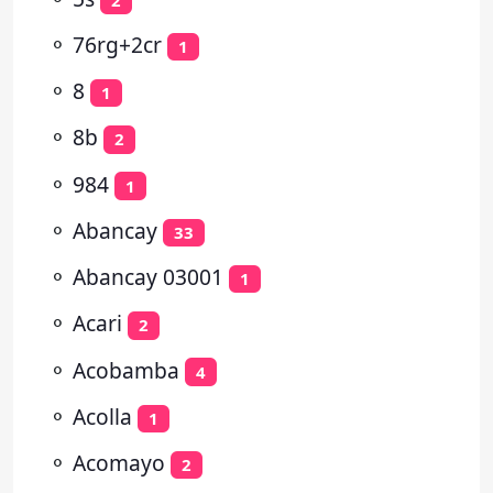
⚬
76rg+2cr
1
⚬
8
1
⚬
8b
2
⚬
984
1
⚬
Abancay
33
⚬
Abancay 03001
1
⚬
Acari
2
⚬
Acobamba
4
⚬
Acolla
1
⚬
Acomayo
2