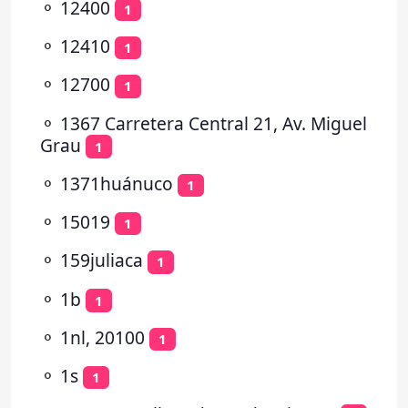
⚬
12400
1
⚬
12410
1
⚬
12700
1
⚬
1367 Carretera Central 21, Av. Miguel
Grau
1
⚬
1371huánuco
1
⚬
15019
1
⚬
159juliaca
1
⚬
1b
1
⚬
1nl, 20100
1
⚬
1s
1