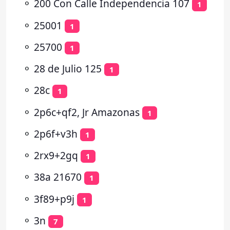
⚬
200 Con Calle Independencia 107
1
⚬
25001
1
⚬
25700
1
⚬
28 de Julio 125
1
⚬
28c
1
⚬
2p6c+qf2, Jr Amazonas
1
⚬
2p6f+v3h
1
⚬
2rx9+2gq
1
⚬
38a 21670
1
⚬
3f89+p9j
1
⚬
3n
7