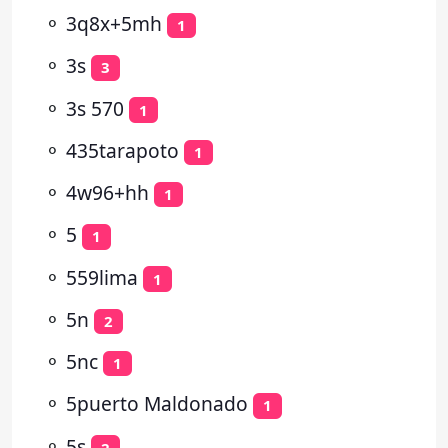
⚬
3q8x+5mh
1
⚬
3s
3
⚬
3s 570
1
⚬
435tarapoto
1
⚬
4w96+hh
1
⚬
5
1
⚬
559lima
1
⚬
5n
2
⚬
5nc
1
⚬
5puerto Maldonado
1
⚬
5s
2