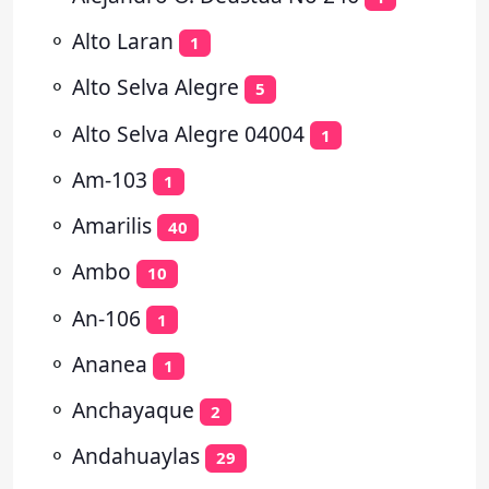
⚬
Alto Laran
1
⚬
Alto Selva Alegre
5
⚬
Alto Selva Alegre 04004
1
⚬
Am-103
1
⚬
Amarilis
40
⚬
Ambo
10
⚬
An-106
1
⚬
Ananea
1
⚬
Anchayaque
2
⚬
Andahuaylas
29