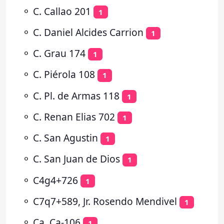
⚬
C. Callao 201
1
⚬
C. Daniel Alcides Carrion
1
⚬
C. Grau 174
1
⚬
C. Piérola 108
1
⚬
C. Pl. de Armas 118
1
⚬
C. Renan Elias 702
1
⚬
C. San Agustin
1
⚬
C. San Juan de Dios
1
⚬
C4g4+726
1
⚬
C7q7+589, Jr. Rosendo Mendivel
1
⚬
Ca, Ca-106
1