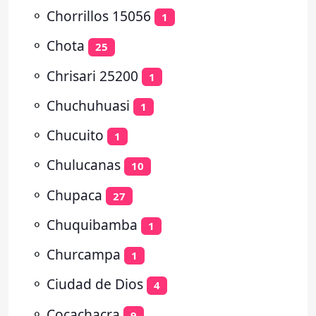
⚬
Chorrillos 15056
1
⚬
Chota
25
⚬
Chrisari 25200
1
⚬
Chuchuhuasi
1
⚬
Chucuito
1
⚬
Chulucanas
10
⚬
Chupaca
27
⚬
Chuquibamba
1
⚬
Churcampa
1
⚬
Ciudad de Dios
4
⚬
Cocachacra
9