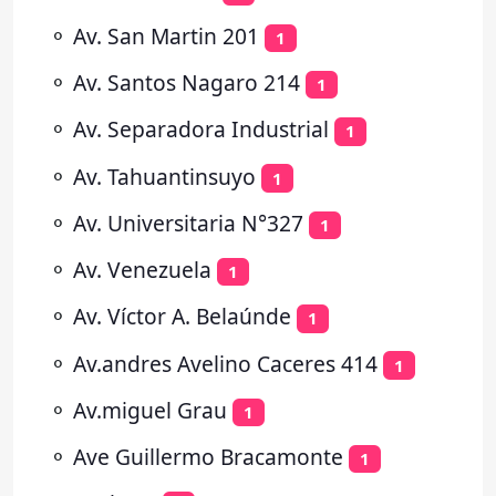
⚬
Av. San Martin 201
1
⚬
Av. Santos Nagaro 214
1
⚬
Av. Separadora Industrial
1
⚬
Av. Tahuantinsuyo
1
⚬
Av. Universitaria N°327
1
⚬
Av. Venezuela
1
⚬
Av. Víctor A. Belaúnde
1
⚬
Av.andres Avelino Caceres 414
1
⚬
Av.miguel Grau
1
⚬
Ave Guillermo Bracamonte
1