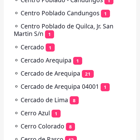
1
⚬
Centro Poblado Candungos
1
⚬
Centro Poblado de Quilca, Jr. San
Martin S/n
1
⚬
Cercado
1
⚬
Cercado Arequipa
1
⚬
Cercado de Arequipa
21
⚬
Cercado de Arequipa 04001
1
⚬
Cercado de Lima
8
⚬
Cerro Azul
1
⚬
Cerro Colorado
8
⚬
Cerro de Pasco
42