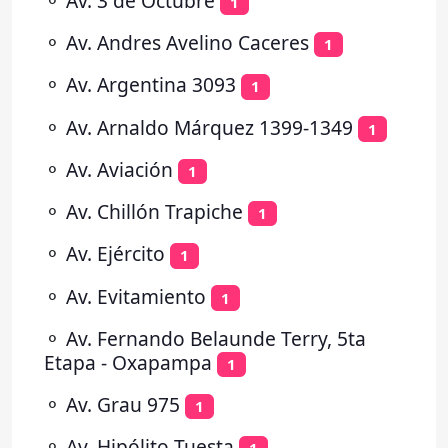
⚬
Av. 3 de Octubre
1
⚬
Av. Andres Avelino Caceres
1
⚬
Av. Argentina 3093
1
⚬
Av. Arnaldo Márquez 1399-1349
1
⚬
Av. Aviación
1
⚬
Av. Chillón Trapiche
1
⚬
Av. Ejército
1
⚬
Av. Evitamiento
1
⚬
Av. Fernando Belaunde Terry, 5ta
Etapa - Oxapampa
1
⚬
Av. Grau 975
1
⚬
Av. Hipólito Tuesta