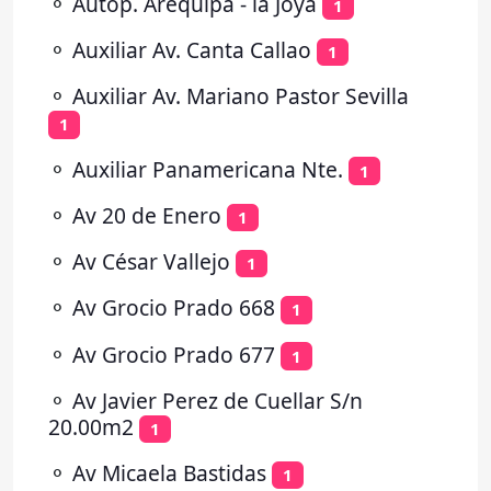
⚬
Autop. Arequipa - la Joya
1
⚬
Auxiliar Av. Canta Callao
1
⚬
Auxiliar Av. Mariano Pastor Sevilla
1
⚬
Auxiliar Panamericana Nte.
1
⚬
Av 20 de Enero
1
⚬
Av César Vallejo
1
⚬
Av Grocio Prado 668
1
⚬
Av Grocio Prado 677
1
⚬
Av Javier Perez de Cuellar S/n
20.00m2
1
⚬
Av Micaela Bastidas
1