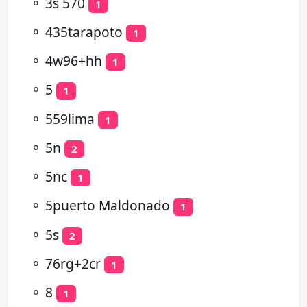
⚬
3s 570
1
⚬
435tarapoto
1
⚬
4w96+hh
1
⚬
5
1
⚬
559lima
1
⚬
5n
2
⚬
5nc
1
⚬
5puerto Maldonado
1
⚬
5s
2
⚬
76rg+2cr
1
⚬
8
1