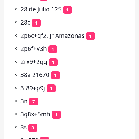
⚬
28 de Julio 125
1
⚬
28c
1
⚬
2p6c+qf2, Jr Amazonas
1
⚬
2p6f+v3h
1
⚬
2rx9+2gq
1
⚬
38a 21670
1
⚬
3f89+p9j
1
⚬
3n
7
⚬
3q8x+5mh
1
⚬
3s
3