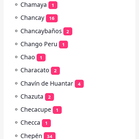
⚬
Chamaya
1
⚬
Chancay
16
⚬
Chancaybaños
2
⚬
Chango Peru
1
⚬
Chao
1
⚬
Characato
2
⚬
Chavín de Huantar
4
⚬
Chazuta
2
⚬
Checacupe
1
⚬
Checca
1
⚬
Chepén
34