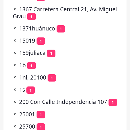
⚬
1367 Carretera Central 21, Av. Miguel
Grau
1
⚬
1371huánuco
1
⚬
15019
1
⚬
159juliaca
1
⚬
1b
1
⚬
1nl, 20100
1
⚬
1s
1
⚬
200 Con Calle Independencia 107
1
⚬
25001
1
⚬
25700
1