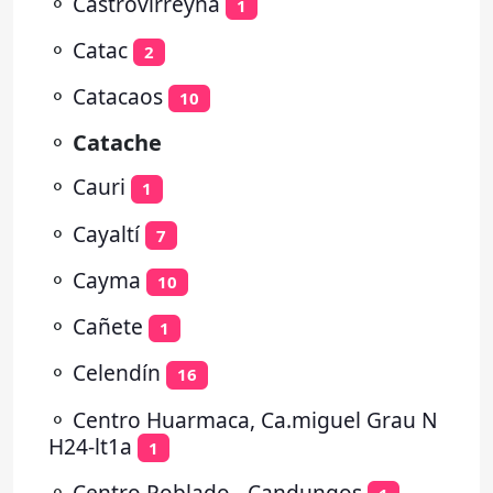
⚬
Castrovirreyna
1
⚬
Catac
2
⚬
Catacaos
10
⚬
Catache
⚬
Cauri
1
⚬
Cayaltí
7
⚬
Cayma
10
⚬
Cañete
1
⚬
Celendín
16
⚬
Centro Huarmaca, Ca.miguel Grau N
H24-lt1a
1
⚬
Centro Poblado - Candungos