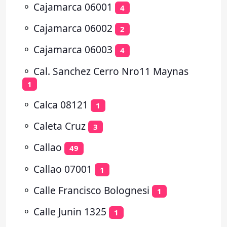
⚬
Cajamarca 06001
4
⚬
Cajamarca 06002
2
⚬
Cajamarca 06003
4
⚬
Cal. Sanchez Cerro Nro11 Maynas
1
⚬
Calca 08121
1
⚬
Caleta Cruz
3
⚬
Callao
49
⚬
Callao 07001
1
⚬
Calle Francisco Bolognesi
1
⚬
Calle Junin 1325
1