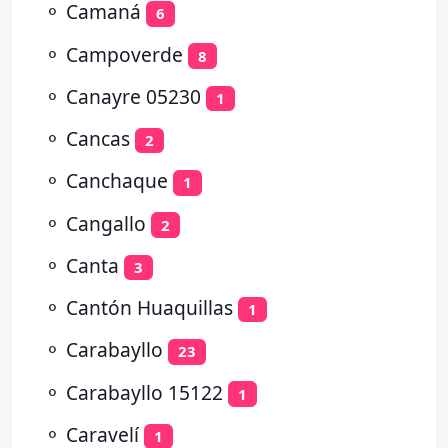
⚬
Camaná
6
⚬
Campoverde
8
⚬
Canayre 05230
1
⚬
Cancas
2
⚬
Canchaque
1
⚬
Cangallo
2
⚬
Canta
3
⚬
Cantón Huaquillas
1
⚬
Carabayllo
23
⚬
Carabayllo 15122
1
⚬
Caravelí
1