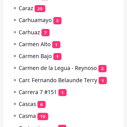
⚬
Caraz
25
⚬
Carhuamayo
3
⚬
Carhuaz
7
⚬
Carmen Alto
1
⚬
Carmen Bajo
1
⚬
Carmen de la Legua - Reynoso
2
⚬
Carr. Fernando Belaunde Terry
1
⚬
Carrera 7 #151
1
⚬
Cascas
6
⚬
Casma
15