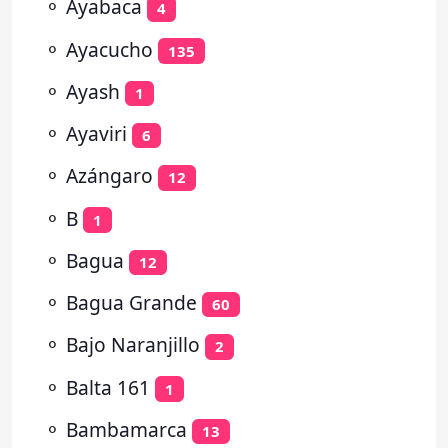
⚬
Ayabaca
4
⚬
Ayacucho
135
⚬
Ayash
1
⚬
Ayaviri
6
⚬
Azángaro
12
⚬
B
1
⚬
Bagua
12
⚬
Bagua Grande
60
⚬
Bajo Naranjillo
2
⚬
Balta 161
1
⚬
Bambamarca
13