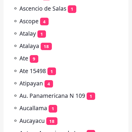
⚬
Ascencio de Salas
1
⚬
Ascope
4
⚬
Atalay
1
⚬
Atalaya
18
⚬
Ate
9
⚬
Ate 15498
1
⚬
Atipayan
4
⚬
Au. Panamericana N 109
1
⚬
Aucallama
1
⚬
Aucayacu
18