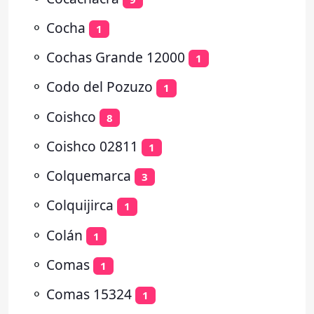
⚬
Cocha
1
⚬
Cochas Grande 12000
1
⚬
Codo del Pozuzo
1
⚬
Coishco
8
⚬
Coishco 02811
1
⚬
Colquemarca
3
⚬
Colquijirca
1
⚬
Colán
1
⚬
Comas
1
⚬
Comas 15324
1