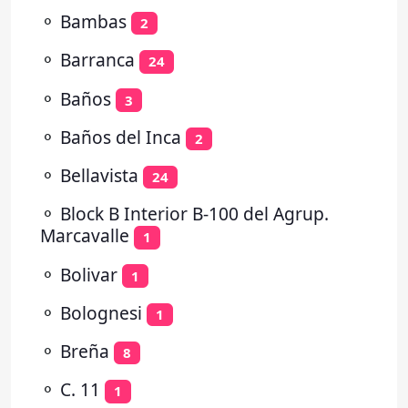
⚬
Bambas
2
⚬
Barranca
24
⚬
Baños
3
⚬
Baños del Inca
2
⚬
Bellavista
24
⚬
Block B Interior B-100 del Agrup.
Marcavalle
1
⚬
Bolivar
1
⚬
Bolognesi
1
⚬
Breña
8
⚬
C. 11
1