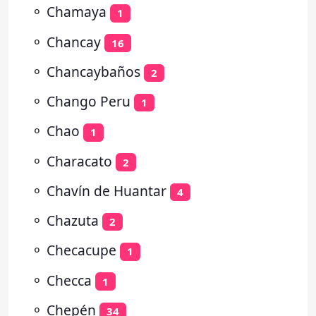
⚬
Chamaya
1
⚬
Chancay
16
⚬
Chancaybaños
2
⚬
Chango Peru
1
⚬
Chao
1
⚬
Characato
2
⚬
Chavín de Huantar
4
⚬
Chazuta
2
⚬
Checacupe
1
⚬
Checca
1
⚬
Chepén
34