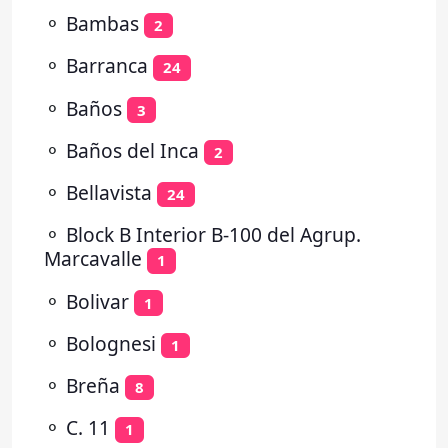
⚬
Bambas
2
⚬
Barranca
24
⚬
Baños
3
⚬
Baños del Inca
2
⚬
Bellavista
24
⚬
Block B Interior B-100 del Agrup.
Marcavalle
1
⚬
Bolivar
1
⚬
Bolognesi
1
⚬
Breña
8
⚬
C. 11
1