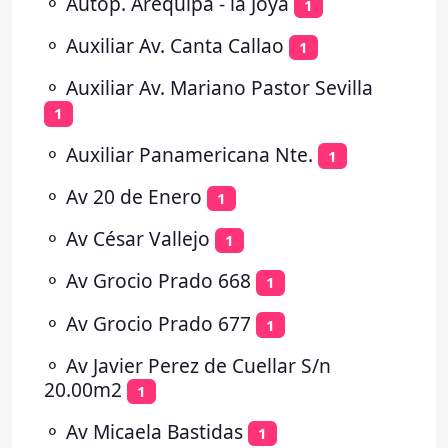
⚬
Autop. Arequipa - la Joya
1
⚬
Auxiliar Av. Canta Callao
1
⚬
Auxiliar Av. Mariano Pastor Sevilla
1
⚬
Auxiliar Panamericana Nte.
1
⚬
Av 20 de Enero
1
⚬
Av César Vallejo
1
⚬
Av Grocio Prado 668
1
⚬
Av Grocio Prado 677
1
⚬
Av Javier Perez de Cuellar S/n
20.00m2
1
⚬
Av Micaela Bastidas
1