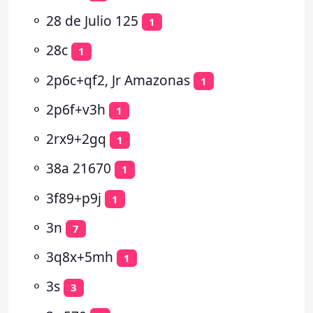
⚬
28 de Julio 125
1
⚬
28c
1
⚬
2p6c+qf2, Jr Amazonas
1
⚬
2p6f+v3h
1
⚬
2rx9+2gq
1
⚬
38a 21670
1
⚬
3f89+p9j
1
⚬
3n
7
⚬
3q8x+5mh
1
⚬
3s
3