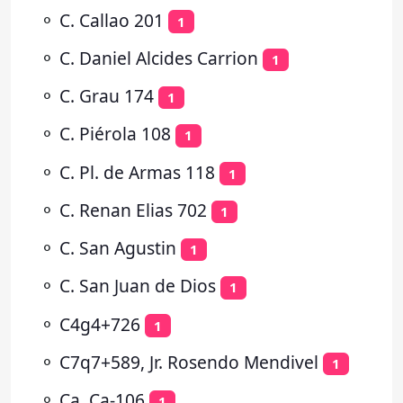
⚬
C. Callao 201
1
⚬
C. Daniel Alcides Carrion
1
⚬
C. Grau 174
1
⚬
C. Piérola 108
1
⚬
C. Pl. de Armas 118
1
⚬
C. Renan Elias 702
1
⚬
C. San Agustin
1
⚬
C. San Juan de Dios
1
⚬
C4g4+726
1
⚬
C7q7+589, Jr. Rosendo Mendivel
1
⚬
Ca, Ca-106
1