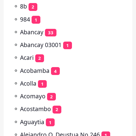
⚬
8b
2
⚬
984
1
⚬
Abancay
33
⚬
Abancay 03001
1
⚬
Acari
2
⚬
Acobamba
4
⚬
Acolla
1
⚬
Acomayo
2
⚬
Acostambo
2
⚬
Aguaytia
1
⚬
Alejandro O. Deustua No 246
1