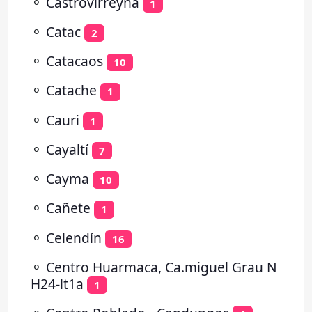
⚬
Castrovirreyna
1
⚬
Catac
2
⚬
Catacaos
10
⚬
Catache
1
⚬
Cauri
1
⚬
Cayaltí
7
⚬
Cayma
10
⚬
Cañete
1
⚬
Celendín
16
⚬
Centro Huarmaca, Ca.miguel Grau N
H24-lt1a
1