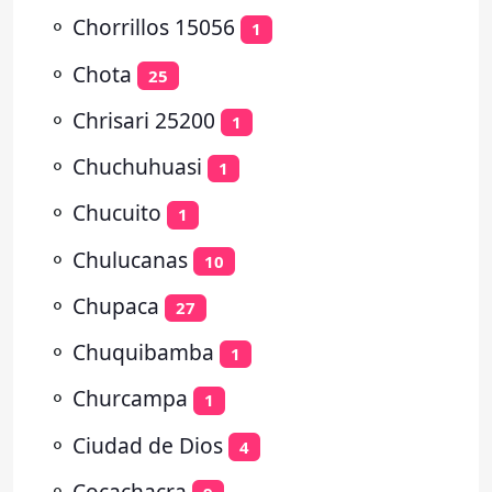
⚬
Chorrillos 15056
1
⚬
Chota
25
⚬
Chrisari 25200
1
⚬
Chuchuhuasi
1
⚬
Chucuito
1
⚬
Chulucanas
10
⚬
Chupaca
27
⚬
Chuquibamba
1
⚬
Churcampa
1
⚬
Ciudad de Dios
4
⚬
Cocachacra