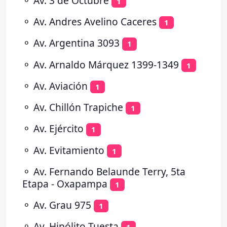
⚬
Av. 3 de Octubre
1
⚬
Av. Andres Avelino Caceres
1
⚬
Av. Argentina 3093
1
⚬
Av. Arnaldo Márquez 1399-1349
1
⚬
Av. Aviación
1
⚬
Av. Chillón Trapiche
1
⚬
Av. Ejército
1
⚬
Av. Evitamiento
1
⚬
Av. Fernando Belaunde Terry, 5ta
Etapa - Oxapampa
1
⚬
Av. Grau 975
1
⚬
Av. Hipólito Tuesta