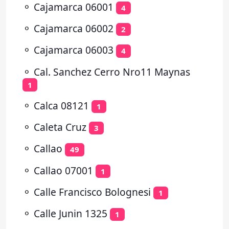
⚬
Cajamarca 06001
4
⚬
Cajamarca 06002
2
⚬
Cajamarca 06003
4
⚬
Cal. Sanchez Cerro Nro11 Maynas
1
⚬
Calca 08121
1
⚬
Caleta Cruz
3
⚬
Callao
49
⚬
Callao 07001
1
⚬
Calle Francisco Bolognesi
1
⚬
Calle Junin 1325
1