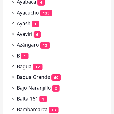
⚬
Ayabaca
4
⚬
Ayacucho
135
⚬
Ayash
1
⚬
Ayaviri
6
⚬
Azángaro
12
⚬
B
1
⚬
Bagua
12
⚬
Bagua Grande
60
⚬
Bajo Naranjillo
2
⚬
Balta 161
1
⚬
Bambamarca
13