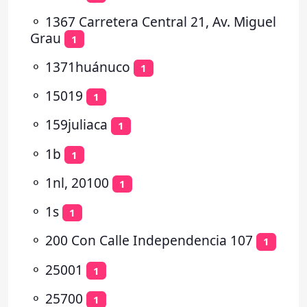
⚬
1367 Carretera Central 21, Av. Miguel
Grau
1
⚬
1371huánuco
1
⚬
15019
1
⚬
159juliaca
1
⚬
1b
1
⚬
1nl, 20100
1
⚬
1s
1
⚬
200 Con Calle Independencia 107
1
⚬
25001
1
⚬
25700
1