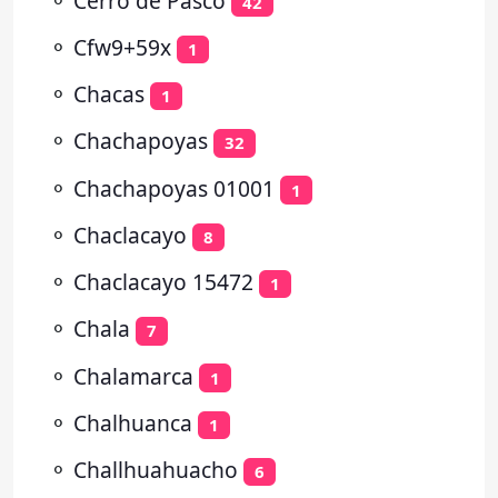
⚬
Cerro de Pasco
42
⚬
Cfw9+59x
1
⚬
Chacas
1
⚬
Chachapoyas
32
⚬
Chachapoyas 01001
1
⚬
Chaclacayo
8
⚬
Chaclacayo 15472
1
⚬
Chala
7
⚬
Chalamarca
1
⚬
Chalhuanca
1
⚬
Challhuahuacho
6