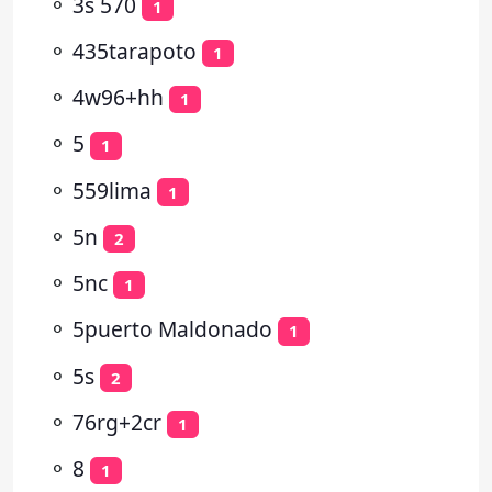
⚬
3s 570
1
⚬
435tarapoto
1
⚬
4w96+hh
1
⚬
5
1
⚬
559lima
1
⚬
5n
2
⚬
5nc
1
⚬
5puerto Maldonado
1
⚬
5s
2
⚬
76rg+2cr
1
⚬
8
1