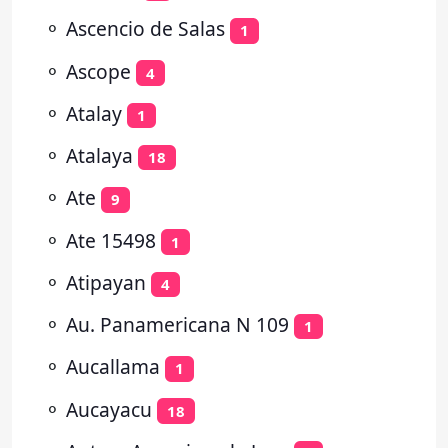
⚬
Ascencio de Salas
1
⚬
Ascope
4
⚬
Atalay
1
⚬
Atalaya
18
⚬
Ate
9
⚬
Ate 15498
1
⚬
Atipayan
4
⚬
Au. Panamericana N 109
1
⚬
Aucallama
1
⚬
Aucayacu
18