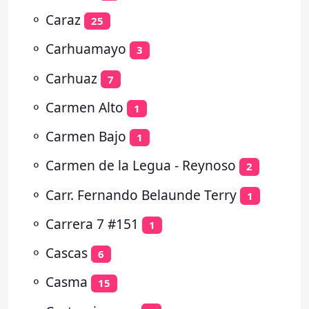
⚬
Caraz
25
⚬
Carhuamayo
3
⚬
Carhuaz
7
⚬
Carmen Alto
1
⚬
Carmen Bajo
1
⚬
Carmen de la Legua - Reynoso
2
⚬
Carr. Fernando Belaunde Terry
1
⚬
Carrera 7 #151
1
⚬
Cascas
6
⚬
Casma
15