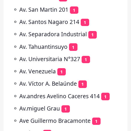
⚬
Av. San Martin 201
1
⚬
Av. Santos Nagaro 214
1
⚬
Av. Separadora Industrial
1
⚬
Av. Tahuantinsuyo
1
⚬
Av. Universitaria N°327
1
⚬
Av. Venezuela
1
⚬
Av. Víctor A. Belaúnde
1
⚬
Av.andres Avelino Caceres 414
1
⚬
Av.miguel Grau
1
⚬
Ave Guillermo Bracamonte
1