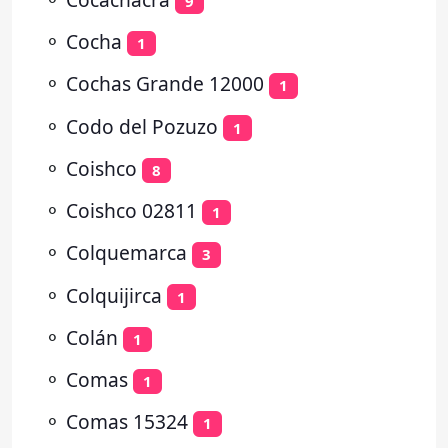
9
⚬
Cocha
1
⚬
Cochas Grande 12000
1
⚬
Codo del Pozuzo
1
⚬
Coishco
8
⚬
Coishco 02811
1
⚬
Colquemarca
3
⚬
Colquijirca
1
⚬
Colán
1
⚬
Comas
1
⚬
Comas 15324
1