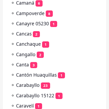
⚬
Camaná
6
⚬
Campoverde
8
⚬
Canayre 05230
1
⚬
Cancas
2
⚬
Canchaque
1
⚬
Cangallo
2
⚬
Canta
3
⚬
Cantón Huaquillas
1
⚬
Carabayllo
23
⚬
Carabayllo 15122
1
⚬
Caravelí
1