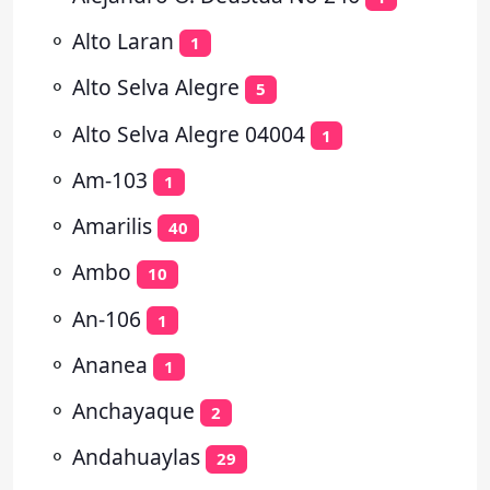
⚬
Alto Laran
1
⚬
Alto Selva Alegre
5
⚬
Alto Selva Alegre 04004
1
⚬
Am-103
1
⚬
Amarilis
40
⚬
Ambo
10
⚬
An-106
1
⚬
Ananea
1
⚬
Anchayaque
2
⚬
Andahuaylas
29