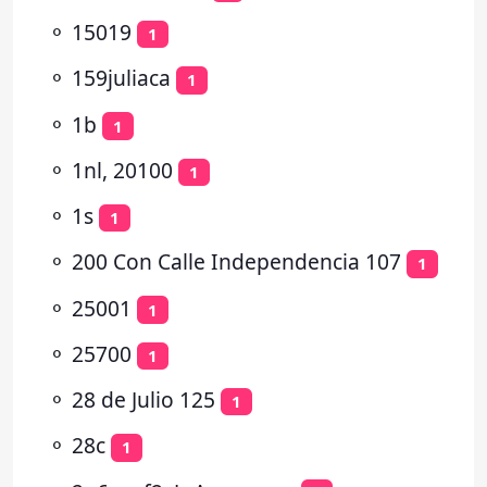
⚬
15019
1
⚬
159juliaca
1
⚬
1b
1
⚬
1nl, 20100
1
⚬
1s
1
⚬
200 Con Calle Independencia 107
1
⚬
25001
1
⚬
25700
1
⚬
28 de Julio 125
1
⚬
28c
1