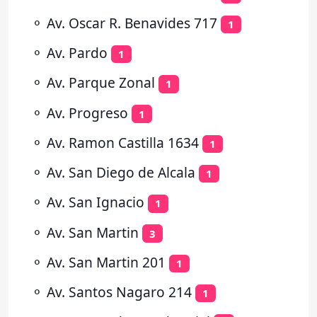
⚬
Av. Oscar R. Benavides 717
1
⚬
Av. Pardo
1
⚬
Av. Parque Zonal
1
⚬
Av. Progreso
1
⚬
Av. Ramon Castilla 1634
1
⚬
Av. San Diego de Alcala
1
⚬
Av. San Ignacio
1
⚬
Av. San Martin
3
⚬
Av. San Martin 201
1
⚬
Av. Santos Nagaro 214
1