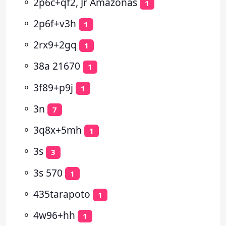
⚬
2p6c+qf2, Jr Amazonas
1
⚬
2p6f+v3h
1
⚬
2rx9+2gq
1
⚬
38a 21670
1
⚬
3f89+p9j
1
⚬
3n
7
⚬
3q8x+5mh
1
⚬
3s
3
⚬
3s 570
1
⚬
435tarapoto
1
⚬
4w96+hh
1