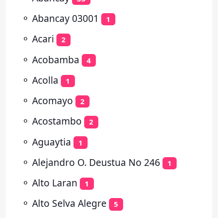
⚬
Abancay 03001
1
⚬
Acari
2
⚬
Acobamba
4
⚬
Acolla
1
⚬
Acomayo
2
⚬
Acostambo
2
⚬
Aguaytia
1
⚬
Alejandro O. Deustua No 246
1
⚬
Alto Laran
1
⚬
Alto Selva Alegre
5