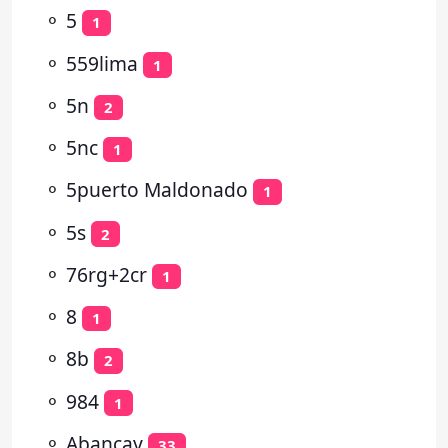
⚬
5
1
⚬
559lima
1
⚬
5n
2
⚬
5nc
1
⚬
5puerto Maldonado
1
⚬
5s
2
⚬
76rg+2cr
1
⚬
8
1
⚬
8b
2
⚬
984
1
⚬
Abancay
33