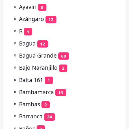
⚬
Ayaviri
6
⚬
Azángaro
12
⚬
B
1
⚬
Bagua
12
⚬
Bagua Grande
60
⚬
Bajo Naranjillo
2
⚬
Balta 161
1
⚬
Bambamarca
13
⚬
Bambas
2
⚬
Barranca
24
⚬
Baños
3