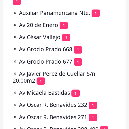
1
⚬
Auxiliar Panamericana Nte.
1
⚬
Av 20 de Enero
1
⚬
Av César Vallejo
1
⚬
Av Grocio Prado 668
1
⚬
Av Grocio Prado 677
1
⚬
Av Javier Perez de Cuellar S/n
20.00m2
1
⚬
Av Micaela Bastidas
1
⚬
Av Oscar R. Benavides 232
1
⚬
Av Oscar R. Benavides 271
1