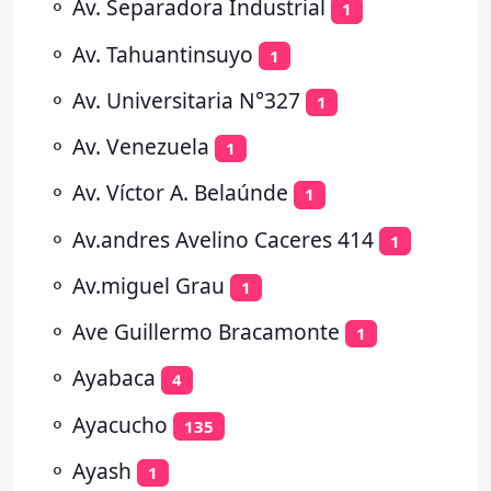
⚬
Av. Separadora Industrial
1
⚬
Av. Tahuantinsuyo
1
⚬
Av. Universitaria N°327
1
⚬
Av. Venezuela
1
⚬
Av. Víctor A. Belaúnde
1
⚬
Av.andres Avelino Caceres 414
1
⚬
Av.miguel Grau
1
⚬
Ave Guillermo Bracamonte
1
⚬
Ayabaca
4
⚬
Ayacucho
135
⚬
Ayash
1