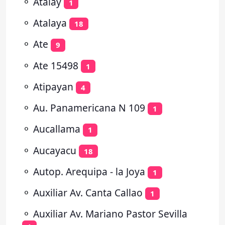
⚬
Atalay
1
⚬
Atalaya
18
⚬
Ate
9
⚬
Ate 15498
1
⚬
Atipayan
4
⚬
Au. Panamericana N 109
1
⚬
Aucallama
1
⚬
Aucayacu
18
⚬
Autop. Arequipa - la Joya
1
⚬
Auxiliar Av. Canta Callao
1
⚬
Auxiliar Av. Mariano Pastor Sevilla