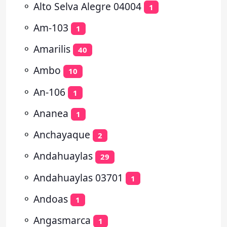
⚬
Alto Selva Alegre 04004
1
⚬
Am-103
1
⚬
Amarilis
40
⚬
Ambo
10
⚬
An-106
1
⚬
Ananea
1
⚬
Anchayaque
2
⚬
Andahuaylas
29
⚬
Andahuaylas 03701
1
⚬
Andoas
1
⚬
Angasmarca
1