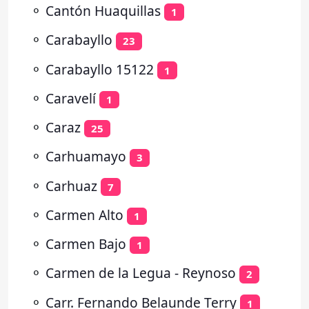
⚬
Cantón Huaquillas
1
⚬
Carabayllo
23
⚬
Carabayllo 15122
1
⚬
Caravelí
1
⚬
Caraz
25
⚬
Carhuamayo
3
⚬
Carhuaz
7
⚬
Carmen Alto
1
⚬
Carmen Bajo
1
⚬
Carmen de la Legua - Reynoso
2
⚬
Carr. Fernando Belaunde Terry
1