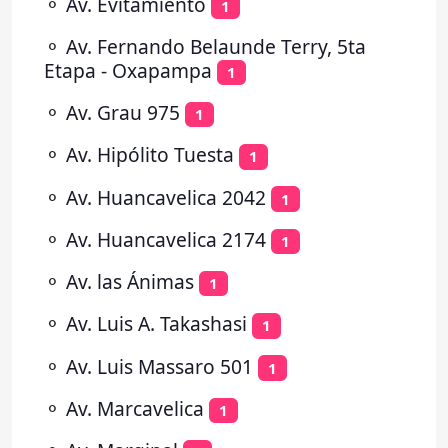
⚬
Av. Evitamiento
1
⚬
Av. Fernando Belaunde Terry, 5ta
Etapa - Oxapampa
1
⚬
Av. Grau 975
1
⚬
Av. Hipólito Tuesta
1
⚬
Av. Huancavelica 2042
1
⚬
Av. Huancavelica 2174
1
⚬
Av. las Ánimas
1
⚬
Av. Luis A. Takashasi
1
⚬
Av. Luis Massaro 501
1
⚬
Av. Marcavelica
1