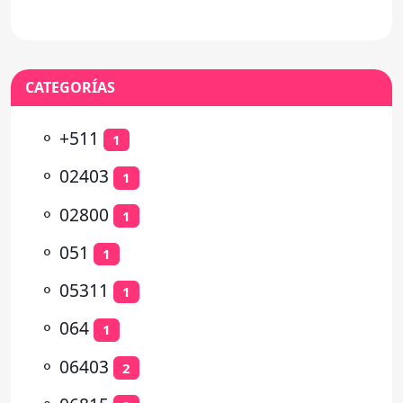
de Chala Vacio,
CATEGORÍAS
⚬
+511
1
⚬
02403
1
⚬
02800
1
⚬
051
1
⚬
05311
1
⚬
064
1
⚬
06403
2