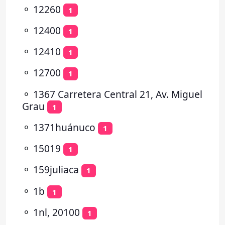
⚬
12260
1
⚬
12400
1
⚬
12410
1
⚬
12700
1
⚬
1367 Carretera Central 21, Av. Miguel
Grau
1
⚬
1371huánuco
1
⚬
15019
1
⚬
159juliaca
1
⚬
1b
1
⚬
1nl, 20100
1