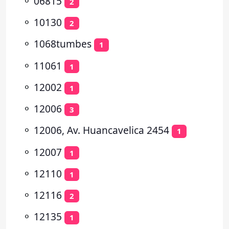
⚬
06815
2
⚬
10130
2
⚬
1068tumbes
1
⚬
11061
1
⚬
12002
1
⚬
12006
3
⚬
12006, Av. Huancavelica 2454
1
⚬
12007
1
⚬
12110
1
⚬
12116
2
⚬
12135
1