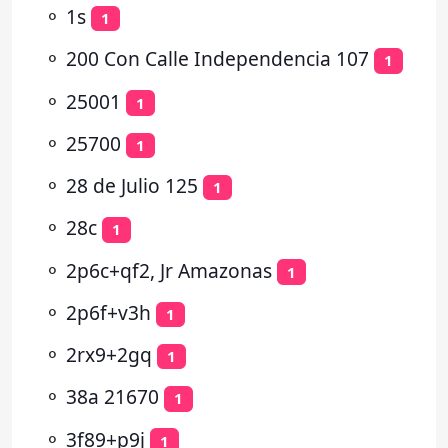
⚬
1s
1
⚬
200 Con Calle Independencia 107
1
⚬
25001
1
⚬
25700
1
⚬
28 de Julio 125
1
⚬
28c
1
⚬
2p6c+qf2, Jr Amazonas
1
⚬
2p6f+v3h
1
⚬
2rx9+2gq
1
⚬
38a 21670
1
⚬
3f89+p9j
1