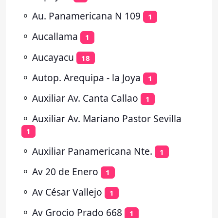
⚬
Au. Panamericana N 109
1
⚬
Aucallama
1
⚬
Aucayacu
18
⚬
Autop. Arequipa - la Joya
1
⚬
Auxiliar Av. Canta Callao
1
⚬
Auxiliar Av. Mariano Pastor Sevilla
1
⚬
Auxiliar Panamericana Nte.
1
⚬
Av 20 de Enero
1
⚬
Av César Vallejo
1
⚬
Av Grocio Prado 668
1