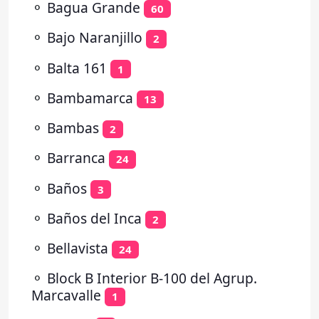
⚬
Bagua Grande
60
⚬
Bajo Naranjillo
2
⚬
Balta 161
1
⚬
Bambamarca
13
⚬
Bambas
2
⚬
Barranca
24
⚬
Baños
3
⚬
Baños del Inca
2
⚬
Bellavista
24
⚬
Block B Interior B-100 del Agrup.
Marcavalle
1