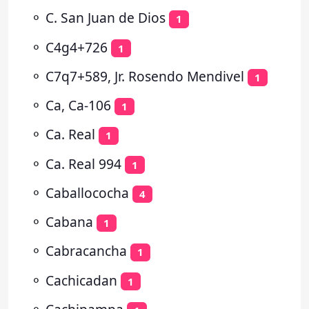
⚬
C. San Juan de Dios
1
⚬
C4g4+726
1
⚬
C7q7+589, Jr. Rosendo Mendivel
1
⚬
Ca, Ca-106
1
⚬
Ca. Real
1
⚬
Ca. Real 994
1
⚬
Caballococha
4
⚬
Cabana
1
⚬
Cabracancha
1
⚬
Cachicadan
1