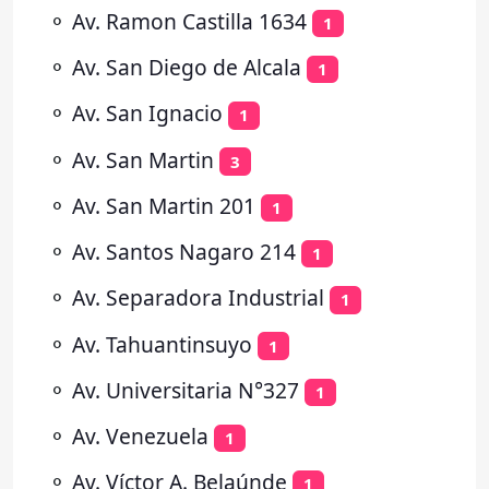
⚬
Av. Ramon Castilla 1634
1
⚬
Av. San Diego de Alcala
1
⚬
Av. San Ignacio
1
⚬
Av. San Martin
3
⚬
Av. San Martin 201
1
⚬
Av. Santos Nagaro 214
1
⚬
Av. Separadora Industrial
1
⚬
Av. Tahuantinsuyo
1
⚬
Av. Universitaria N°327
1
⚬
Av. Venezuela
1
⚬
Av. Víctor A. Belaúnde
1