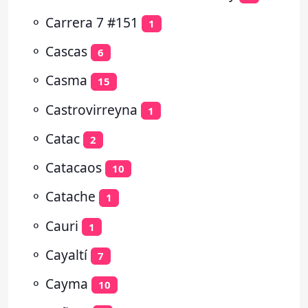
⚬
Carrera 7 #151
1
⚬
Cascas
6
⚬
Casma
15
⚬
Castrovirreyna
1
⚬
Catac
2
⚬
Catacaos
10
⚬
Catache
1
⚬
Cauri
1
⚬
Cayaltí
7
⚬
Cayma
10