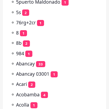
⚬
5puerto Maldonado
1
⚬
5s
2
⚬
76rg+2cr
1
⚬
8
1
⚬
8b
2
⚬
984
1
⚬
Abancay
33
⚬
Abancay 03001
1
⚬
Acari
2
⚬
Acobamba
4
⚬
Acolla
1