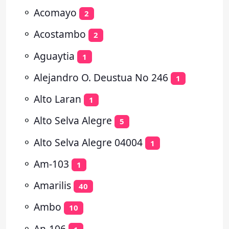
⚬
Acomayo
2
⚬
Acostambo
2
⚬
Aguaytia
1
⚬
Alejandro O. Deustua No 246
1
⚬
Alto Laran
1
⚬
Alto Selva Alegre
5
⚬
Alto Selva Alegre 04004
1
⚬
Am-103
1
⚬
Amarilis
40
⚬
Ambo
10
⚬
An-106