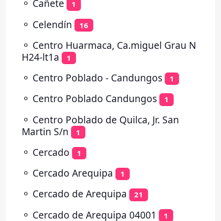
⚬
Cañete
1
⚬
Celendín
16
⚬
Centro Huarmaca, Ca.miguel Grau N
H24-lt1a
1
⚬
Centro Poblado - Candungos
1
⚬
Centro Poblado Candungos
1
⚬
Centro Poblado de Quilca, Jr. San
Martin S/n
1
⚬
Cercado
1
⚬
Cercado Arequipa
1
⚬
Cercado de Arequipa
21
⚬
Cercado de Arequipa 04001
1