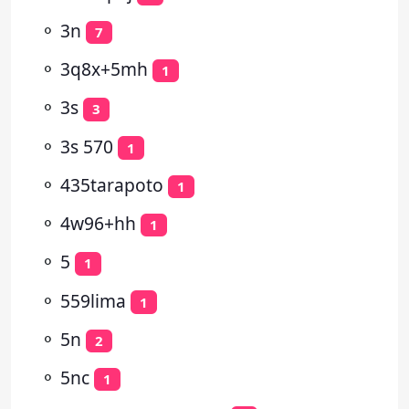
⚬
3n
7
⚬
3q8x+5mh
1
⚬
3s
3
⚬
3s 570
1
⚬
435tarapoto
1
⚬
4w96+hh
1
⚬
5
1
⚬
559lima
1
⚬
5n
2
⚬
5nc
1