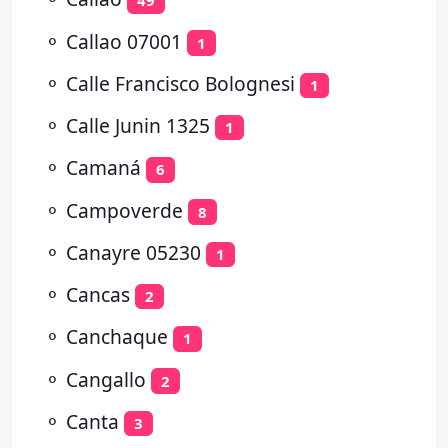
49
⚬
Callao 07001
1
⚬
Calle Francisco Bolognesi
1
⚬
Calle Junin 1325
1
⚬
Camaná
6
⚬
Campoverde
8
⚬
Canayre 05230
1
⚬
Cancas
2
⚬
Canchaque
1
⚬
Cangallo
2
⚬
Canta
3