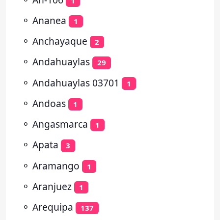
1
⚬
Ananea
1
⚬
Anchayaque
2
⚬
Andahuaylas
29
⚬
Andahuaylas 03701
1
⚬
Andoas
1
⚬
Angasmarca
1
⚬
Apata
3
⚬
Aramango
1
⚬
Aranjuez
1
⚬
Arequipa
137