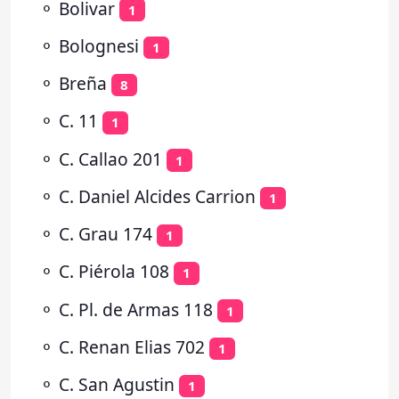
⚬
Bolivar
1
⚬
Bolognesi
1
⚬
Breña
8
⚬
C. 11
1
⚬
C. Callao 201
1
⚬
C. Daniel Alcides Carrion
1
⚬
C. Grau 174
1
⚬
C. Piérola 108
1
⚬
C. Pl. de Armas 118
1
⚬
C. Renan Elias 702
1
⚬
C. San Agustin
1