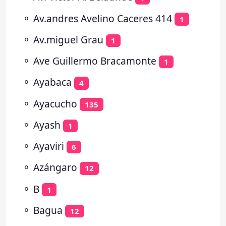
⚬
Av.andres Avelino Caceres 414
1
⚬
Av.miguel Grau
1
⚬
Ave Guillermo Bracamonte
1
⚬
Ayabaca
4
⚬
Ayacucho
135
⚬
Ayash
1
⚬
Ayaviri
6
⚬
Azángaro
12
⚬
B
1
⚬
Bagua
12