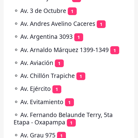
⚬
Av. 3 de Octubre
1
⚬
Av. Andres Avelino Caceres
1
⚬
Av. Argentina 3093
1
⚬
Av. Arnaldo Márquez 1399-1349
1
⚬
Av. Aviación
1
⚬
Av. Chillón Trapiche
1
⚬
Av. Ejército
1
⚬
Av. Evitamiento
1
⚬
Av. Fernando Belaunde Terry, 5ta
Etapa - Oxapampa
1
⚬
Av. Grau 975
1