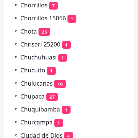
⚬
Chorrillos
7
⚬
Chorrillos 15056
1
⚬
Chota
25
⚬
Chrisari 25200
1
⚬
Chuchuhuasi
1
⚬
Chucuito
1
⚬
Chulucanas
10
⚬
Chupaca
27
⚬
Chuquibamba
1
⚬
Churcampa
1
⚬
Ciudad de Dios
4