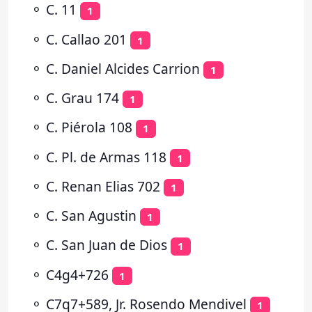
⚬
C. 11
1
⚬
C. Callao 201
1
⚬
C. Daniel Alcides Carrion
1
⚬
C. Grau 174
1
⚬
C. Piérola 108
1
⚬
C. Pl. de Armas 118
1
⚬
C. Renan Elias 702
1
⚬
C. San Agustin
1
⚬
C. San Juan de Dios
1
⚬
C4g4+726
1
⚬
C7q7+589, Jr. Rosendo Mendivel
1