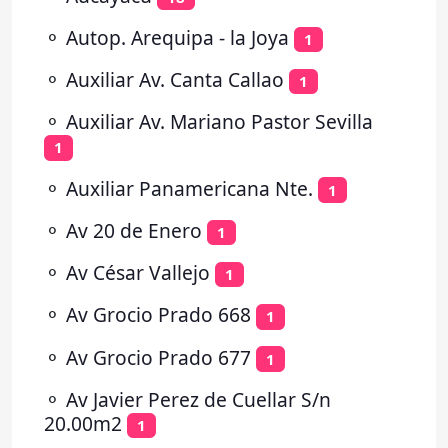
⚬
Autop. Arequipa - la Joya
1
⚬
Auxiliar Av. Canta Callao
1
⚬
Auxiliar Av. Mariano Pastor Sevilla
1
⚬
Auxiliar Panamericana Nte.
1
⚬
Av 20 de Enero
1
⚬
Av César Vallejo
1
⚬
Av Grocio Prado 668
1
⚬
Av Grocio Prado 677
1
⚬
Av Javier Perez de Cuellar S/n
20.00m2
1