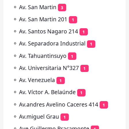
⚬
Av. San Martin
3
⚬
Av. San Martin 201
1
⚬
Av. Santos Nagaro 214
1
⚬
Av. Separadora Industrial
1
⚬
Av. Tahuantinsuyo
1
⚬
Av. Universitaria N°327
1
⚬
Av. Venezuela
1
⚬
Av. Víctor A. Belaúnde
1
⚬
Av.andres Avelino Caceres 414
1
⚬
Av.miguel Grau
1
⚬
Ave Guillermo Bracamonte