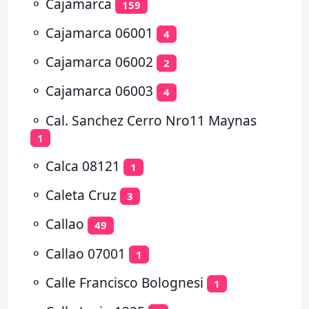
⚬
Cajamarca
159
⚬
Cajamarca 06001
4
⚬
Cajamarca 06002
2
⚬
Cajamarca 06003
4
⚬
Cal. Sanchez Cerro Nro11 Maynas
1
⚬
Calca 08121
1
⚬
Caleta Cruz
3
⚬
Callao
49
⚬
Callao 07001
1
⚬
Calle Francisco Bolognesi
1