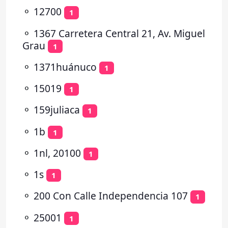
⚬
12700
1
⚬
1367 Carretera Central 21, Av. Miguel
Grau
1
⚬
1371huánuco
1
⚬
15019
1
⚬
159juliaca
1
⚬
1b
1
⚬
1nl, 20100
1
⚬
1s
1
⚬
200 Con Calle Independencia 107
1
⚬
25001
1