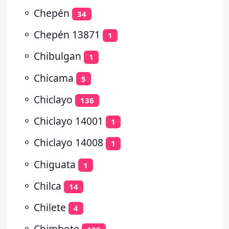
⚬
Chepén
34
⚬
Chepén 13871
1
⚬
Chibulgan
1
⚬
Chicama
5
⚬
Chiclayo
136
⚬
Chiclayo 14001
1
⚬
Chiclayo 14008
1
⚬
Chiguata
1
⚬
Chilca
14
⚬
Chilete
4
⚬
Chimbote