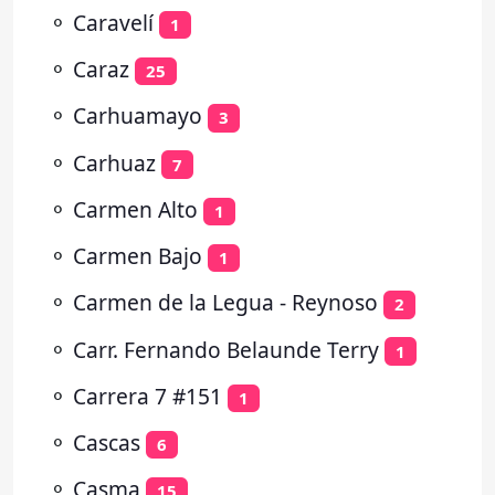
⚬
Caravelí
1
⚬
Caraz
25
⚬
Carhuamayo
3
⚬
Carhuaz
7
⚬
Carmen Alto
1
⚬
Carmen Bajo
1
⚬
Carmen de la Legua - Reynoso
2
⚬
Carr. Fernando Belaunde Terry
1
⚬
Carrera 7 #151
1
⚬
Cascas
6
⚬
Casma
15