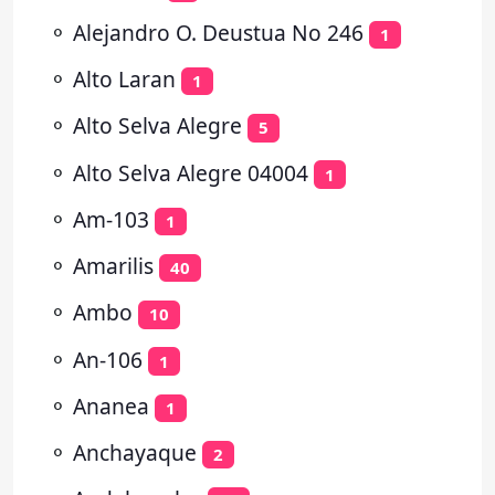
⚬
Alejandro O. Deustua No 246
1
⚬
Alto Laran
1
⚬
Alto Selva Alegre
5
⚬
Alto Selva Alegre 04004
1
⚬
Am-103
1
⚬
Amarilis
40
⚬
Ambo
10
⚬
An-106
1
⚬
Ananea
1
⚬
Anchayaque
2