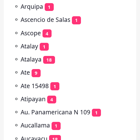
⚬
Arquipa
1
⚬
Ascencio de Salas
1
⚬
Ascope
4
⚬
Atalay
1
⚬
Atalaya
18
⚬
Ate
9
⚬
Ate 15498
1
⚬
Atipayan
4
⚬
Au. Panamericana N 109
1
⚬
Aucallama
1
⚬
Aucayacu
18