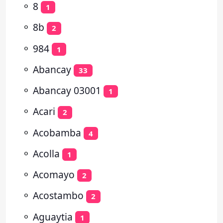
⚬
8
1
⚬
8b
2
⚬
984
1
⚬
Abancay
33
⚬
Abancay 03001
1
⚬
Acari
2
⚬
Acobamba
4
⚬
Acolla
1
⚬
Acomayo
2
⚬
Acostambo
2
⚬
Aguaytia
1