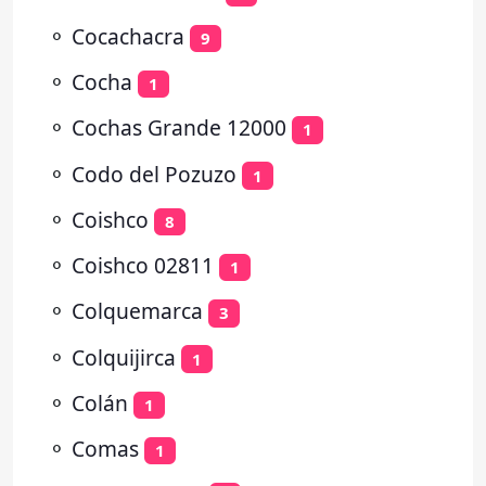
⚬
Cocachacra
9
⚬
Cocha
1
⚬
Cochas Grande 12000
1
⚬
Codo del Pozuzo
1
⚬
Coishco
8
⚬
Coishco 02811
1
⚬
Colquemarca
3
⚬
Colquijirca
1
⚬
Colán
1
⚬
Comas
1