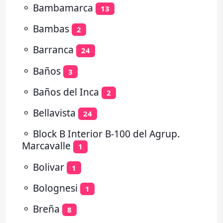
⚬
Bambamarca
13
⚬
Bambas
2
⚬
Barranca
24
⚬
Baños
3
⚬
Baños del Inca
2
⚬
Bellavista
24
⚬
Block B Interior B-100 del Agrup.
Marcavalle
1
⚬
Bolivar
1
⚬
Bolognesi
1
⚬
Breña
8