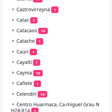
⚬
Castrovirreyna
1
⚬
Catac
2
⚬
Catacaos
10
⚬
Catache
1
⚬
Cauri
1
⚬
Cayaltí
7
⚬
Cayma
10
⚬
Cañete
1
⚬
Celendín
16
⚬
Centro Huarmaca, Ca.miguel Grau N
H24-lt1a
1