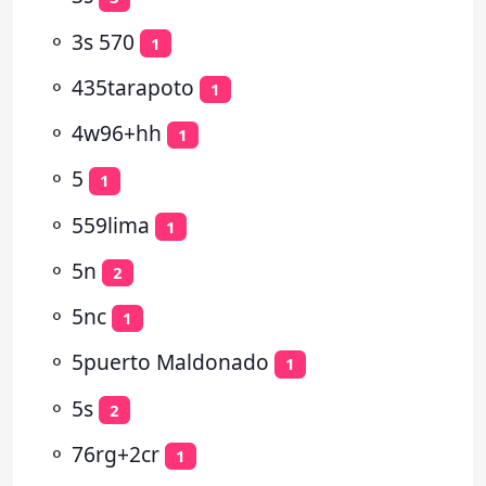
⚬
3s 570
1
⚬
435tarapoto
1
⚬
4w96+hh
1
⚬
5
1
⚬
559lima
1
⚬
5n
2
⚬
5nc
1
⚬
5puerto Maldonado
1
⚬
5s
2
⚬
76rg+2cr
1