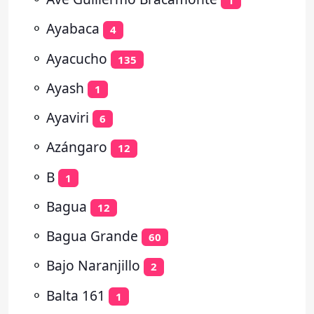
1
⚬
Ayabaca
4
⚬
Ayacucho
135
⚬
Ayash
1
⚬
Ayaviri
6
⚬
Azángaro
12
⚬
B
1
⚬
Bagua
12
⚬
Bagua Grande
60
⚬
Bajo Naranjillo
2
⚬
Balta 161
1