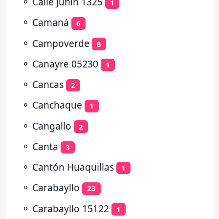
⚬
Calle Junin 1325
1
⚬
Camaná
6
⚬
Campoverde
8
⚬
Canayre 05230
1
⚬
Cancas
2
⚬
Canchaque
1
⚬
Cangallo
2
⚬
Canta
3
⚬
Cantón Huaquillas
1
⚬
Carabayllo
23
⚬
Carabayllo 15122
1