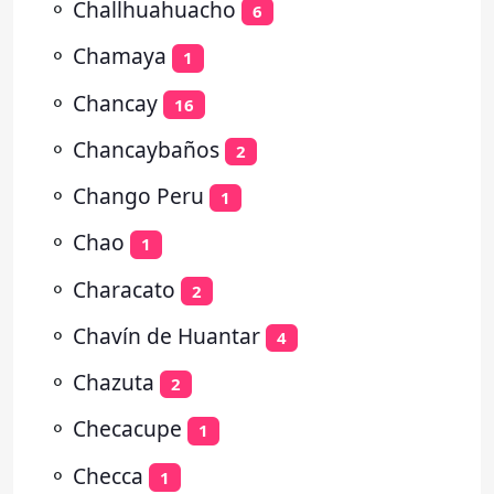
⚬
Challhuahuacho
6
⚬
Chamaya
1
⚬
Chancay
16
⚬
Chancaybaños
2
⚬
Chango Peru
1
⚬
Chao
1
⚬
Characato
2
⚬
Chavín de Huantar
4
⚬
Chazuta
2
⚬
Checacupe
1
⚬
Checca
1