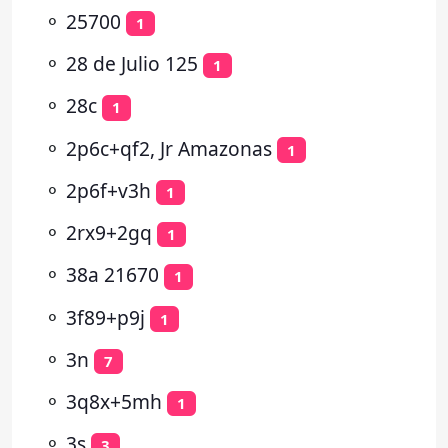
⚬
25700
1
⚬
28 de Julio 125
1
⚬
28c
1
⚬
2p6c+qf2, Jr Amazonas
1
⚬
2p6f+v3h
1
⚬
2rx9+2gq
1
⚬
38a 21670
1
⚬
3f89+p9j
1
⚬
3n
7
⚬
3q8x+5mh
1
⚬
3s
3