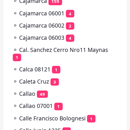
⚬
Cajamarca
159
⚬
Cajamarca 06001
4
⚬
Cajamarca 06002
2
⚬
Cajamarca 06003
4
⚬
Cal. Sanchez Cerro Nro11 Maynas
1
⚬
Calca 08121
1
⚬
Caleta Cruz
3
⚬
Callao
49
⚬
Callao 07001
1
⚬
Calle Francisco Bolognesi
1