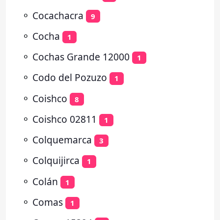
⚬
Cocachacra
9
⚬
Cocha
1
⚬
Cochas Grande 12000
1
⚬
Codo del Pozuzo
1
⚬
Coishco
8
⚬
Coishco 02811
1
⚬
Colquemarca
3
⚬
Colquijirca
1
⚬
Colán
1
⚬
Comas
1