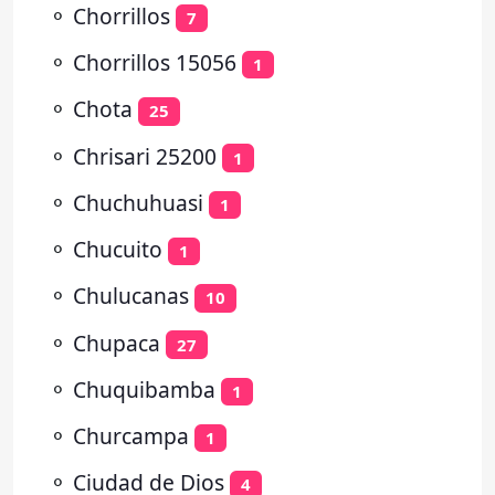
⚬
Chorrillos
7
⚬
Chorrillos 15056
1
⚬
Chota
25
⚬
Chrisari 25200
1
⚬
Chuchuhuasi
1
⚬
Chucuito
1
⚬
Chulucanas
10
⚬
Chupaca
27
⚬
Chuquibamba
1
⚬
Churcampa
1
⚬
Ciudad de Dios
4