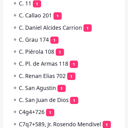
⚬
C. 11
1
⚬
C. Callao 201
1
⚬
C. Daniel Alcides Carrion
1
⚬
C. Grau 174
1
⚬
C. Piérola 108
1
⚬
C. Pl. de Armas 118
1
⚬
C. Renan Elias 702
1
⚬
C. San Agustin
1
⚬
C. San Juan de Dios
1
⚬
C4g4+726
1
⚬
C7q7+589, Jr. Rosendo Mendivel
1