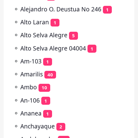
⚬
Alejandro O. Deustua No 246
1
⚬
Alto Laran
1
⚬
Alto Selva Alegre
5
⚬
Alto Selva Alegre 04004
1
⚬
Am-103
1
⚬
Amarilis
40
⚬
Ambo
10
⚬
An-106
1
⚬
Ananea
1
⚬
Anchayaque
2