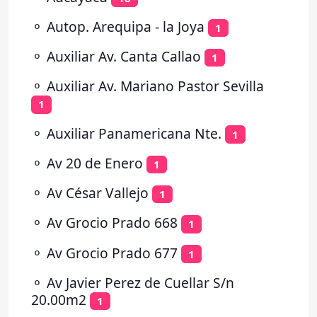
⚬
Autop. Arequipa - la Joya
1
⚬
Auxiliar Av. Canta Callao
1
⚬
Auxiliar Av. Mariano Pastor Sevilla
1
⚬
Auxiliar Panamericana Nte.
1
⚬
Av 20 de Enero
1
⚬
Av César Vallejo
1
⚬
Av Grocio Prado 668
1
⚬
Av Grocio Prado 677
1
⚬
Av Javier Perez de Cuellar S/n
20.00m2
1