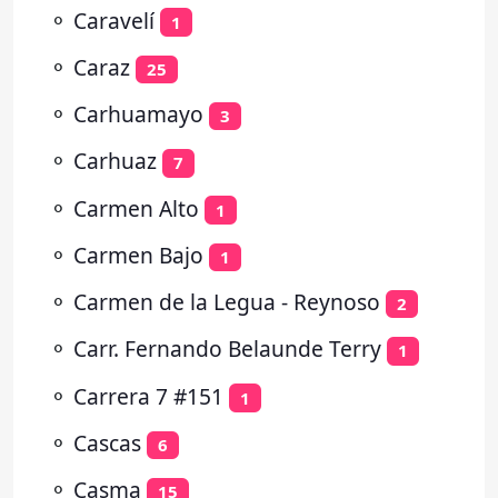
⚬
Caravelí
1
⚬
Caraz
25
⚬
Carhuamayo
3
⚬
Carhuaz
7
⚬
Carmen Alto
1
⚬
Carmen Bajo
1
⚬
Carmen de la Legua - Reynoso
2
⚬
Carr. Fernando Belaunde Terry
1
⚬
Carrera 7 #151
1
⚬
Cascas
6
⚬
Casma
15