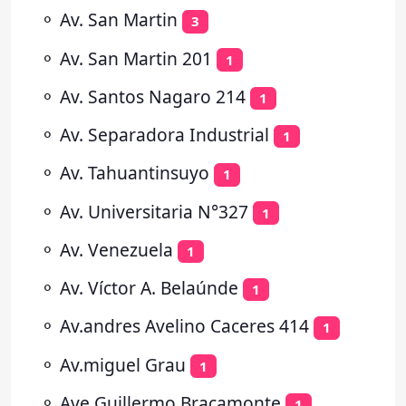
⚬
Av. San Martin
3
⚬
Av. San Martin 201
1
⚬
Av. Santos Nagaro 214
1
⚬
Av. Separadora Industrial
1
⚬
Av. Tahuantinsuyo
1
⚬
Av. Universitaria N°327
1
⚬
Av. Venezuela
1
⚬
Av. Víctor A. Belaúnde
1
⚬
Av.andres Avelino Caceres 414
1
⚬
Av.miguel Grau
1
⚬
Ave Guillermo Bracamonte
1