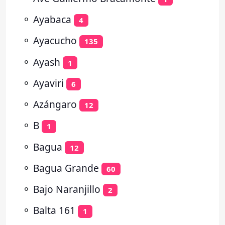
⚬
Ayabaca
4
⚬
Ayacucho
135
⚬
Ayash
1
⚬
Ayaviri
6
⚬
Azángaro
12
⚬
B
1
⚬
Bagua
12
⚬
Bagua Grande
60
⚬
Bajo Naranjillo
2
⚬
Balta 161
1