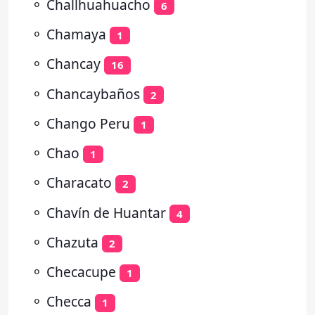
⚬
Challhuahuacho
6
⚬
Chamaya
1
⚬
Chancay
16
⚬
Chancaybaños
2
⚬
Chango Peru
1
⚬
Chao
1
⚬
Characato
2
⚬
Chavín de Huantar
4
⚬
Chazuta
2
⚬
Checacupe
1
⚬
Checca
1