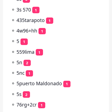
⚬
3s 570
1
⚬
435tarapoto
1
⚬
4w96+hh
1
⚬
5
1
⚬
559lima
1
⚬
5n
2
⚬
5nc
1
⚬
5puerto Maldonado
1
⚬
5s
2
⚬
76rg+2cr
1