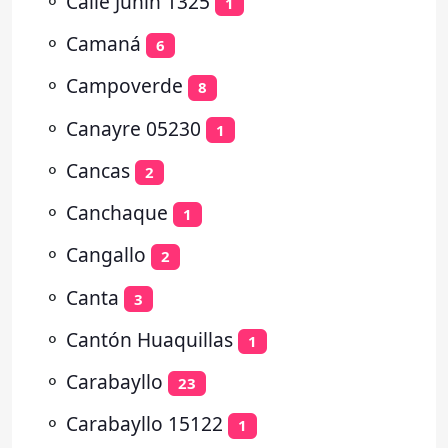
⚬
Calle Junin 1325
1
⚬
Camaná
6
⚬
Campoverde
8
⚬
Canayre 05230
1
⚬
Cancas
2
⚬
Canchaque
1
⚬
Cangallo
2
⚬
Canta
3
⚬
Cantón Huaquillas
1
⚬
Carabayllo
23
⚬
Carabayllo 15122
1