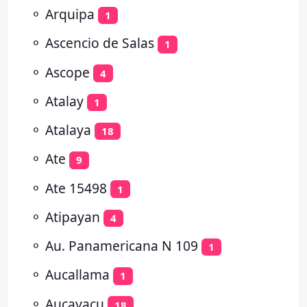
⚬
Arquipa
1
⚬
Ascencio de Salas
1
⚬
Ascope
4
⚬
Atalay
1
⚬
Atalaya
18
⚬
Ate
9
⚬
Ate 15498
1
⚬
Atipayan
4
⚬
Au. Panamericana N 109
1
⚬
Aucallama
1
⚬
Aucayacu
18