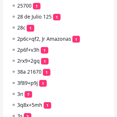
⚬
25700
1
⚬
28 de Julio 125
1
⚬
28c
1
⚬
2p6c+qf2, Jr Amazonas
1
⚬
2p6f+v3h
1
⚬
2rx9+2gq
1
⚬
38a 21670
1
⚬
3f89+p9j
1
⚬
3n
7
⚬
3q8x+5mh
1
⚬
3s
3