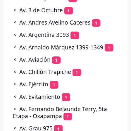
⚬
Av. 3 de Octubre
1
⚬
Av. Andres Avelino Caceres
1
⚬
Av. Argentina 3093
1
⚬
Av. Arnaldo Márquez 1399-1349
1
⚬
Av. Aviación
1
⚬
Av. Chillón Trapiche
1
⚬
Av. Ejército
1
⚬
Av. Evitamiento
1
⚬
Av. Fernando Belaunde Terry, 5ta
Etapa - Oxapampa
1
⚬
Av. Grau 975
1