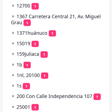
⚬
12700
1
⚬
1367 Carretera Central 21, Av. Miguel
Grau
1
⚬
1371huánuco
1
⚬
15019
1
⚬
159juliaca
1
⚬
1b
1
⚬
1nl, 20100
1
⚬
1s
1
⚬
200 Con Calle Independencia 107
1
⚬
25001
1