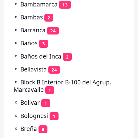
⚬
Bambamarca
13
⚬
Bambas
2
⚬
Barranca
24
⚬
Baños
3
⚬
Baños del Inca
2
⚬
Bellavista
24
⚬
Block B Interior B-100 del Agrup.
Marcavalle
1
⚬
Bolivar
1
⚬
Bolognesi
1
⚬
Breña
8