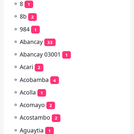
⚬
8
1
⚬
8b
2
⚬
984
1
⚬
Abancay
33
⚬
Abancay 03001
1
⚬
Acari
2
⚬
Acobamba
4
⚬
Acolla
1
⚬
Acomayo
2
⚬
Acostambo
2
⚬
Aguaytia
1